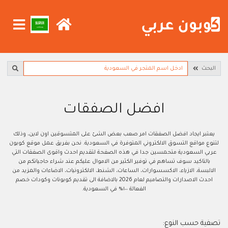
البحث
افضل الصفقات
يعتبر ايجاد افضل الصفقات امر صعب بعض الشئ على المتسوقين اون لاين، وذلك
لتنوع مواقع التسوق الالكتروني المتوفرة في السعودية. نحن بفريق عمل موقع كوبون
عربي السعودية متحمسين جدا في هذه الصفحة لتقديم احدث واقوى الصفقات التي
بالتاكيد سوف تساهم في توفير الكثير من الاموال عليكم عند شراء حاجياتكم من
الالبسة، الازياء، الاكسسوارات، الساعات، الشنط، الالكترونيات، الاضاءات والمزيد من
احدث الاصدارات والتصاميم لعام 2026 بالاضافة الى تقديم كوبونات وكودات خصم
الفعالة ١٠٠% في السعودية.
تصفية حسب النوع: