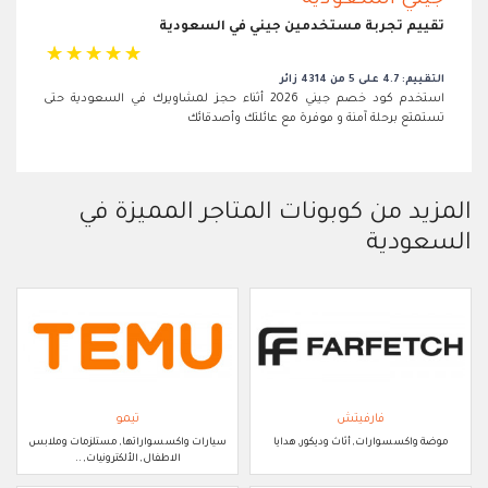
تقييم تجربة مستخدمين جيني في السعودية
☆
☆
☆
☆
☆
التقييم: 4.7 على 5 من 4314 زائر
استخدم كود خصم جيني 2026 أثناء حجز لمشاويرك في السعودية حتى
تستمتع برحلة آمنة و موفرة مع عائلتك وأصدقائك
المزيد من كوبونات المتاجر المميزة في
السعودية
فارفيتش
تيمو
موضة واكسسوارات, أثاث وديكور, هدايا
سيارات واكسسواراتها, مستلزمات وملابس
الاطفال, الألكترونيات, ..