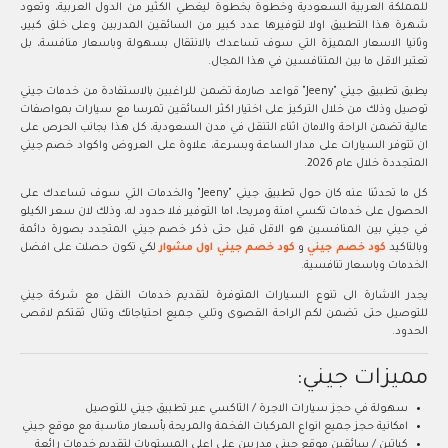
للمملكة العربية السعودية وخطوة بخطوة ليغطي الكثير من الدول العربية، وتعود
شهرة هذا التطبيق اولا لتوفيرها عدد كبير من السائقين المدربين وعلى خلق كبير،
وثانيا الاسعار المميزة التي سوف تساعدك بالانتقال بسهولة وباسعار منافسة، بل
تعتبر الاقل ما بين المتنافسين في هذا المجال.
يطبق تطبيق جيني "Jeeny" قواعد صارمة تضمن للراغبين بالاستفادة من خدمات جيني
توصيل وذلك من خلال التركيز على اختيار اكثر السائقين تمرسا مع سيارات بمواصفات
عالية تضمن الراحة والامان اثناء التنقل في مدن السعودية، كل هذا بجانب الحرص على
ان تتوفر السيارات على مدار الساعة وبسرعة، علاوة على العروض واكواد خصم جيني
المتجددة خلال عام 2026.
كل ما تحدثنا عنه كان حول تطبيق جيني "Jeeny" والخدمات التي سوف تساعدك على
الحصول على خدمات تكسي امنة ومريحا، اما التوفير فلا حدود له، وذلك لان سعر الكيلو
في جيني بين المنافسين هو الاقل قبل حتى ذكر خصم جيني المتجدد بصورة دائمة
وبالتاكيد
كود خصم جيني
و
كود خصم جيني اول مشوار
لكي تكون حصلت على افضل
الخدمات وباسعار تنافسية.
يجدر الاشارة الى تنوع السيارات المتوفرة لتقديم خدمات النقل مع شركة جيني
للتوصيل حتى تضمن لكم الراحة القصوى وتلبي جميع احتياجاتك وتنال ثقتكم لاقصى
الحدود.
مميزات جيني:
سهولة في حجز سيارات الاجرة / التاكسي عبر تطبيق جيني للتوصيل
امكانية حجز جميع انواع المركبات الفخمة والمريحة بأسعار مناسبة مع موقع جيني
كباتين / سائقين موقع جيني مدربين على اعلى المستويات لتقديم خدمات رائعة