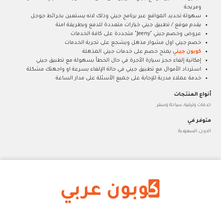
ومريحة
سهولة تحديد المواقع عبر برنامج جيني وذلك لانه يستعين بخرائط جوجل
يقدم موقع / تطبيق جيني خيارات متعددة للدفع وبطريقة امنة
عروض وخصم جيني "Jeeny" متجددة على كافة الخدمات
خصم جيني اول مشوار مذهل ويشجع على تجربة الخدمات
كوبون جيني
يمنح خصم على خدمات جيني المذهلة
إمكانية إلغاء حجز سيارة الأجرة في حال الخطأ بسهولة مع تطبيق جيني
استرداد الأموال مع تطبيق جيني في حالة الإلغاء بسرعة او واجهتك مشكلة
خدمة عملاء مدربة للإجابة على جميع الأسئلة على مدار الساعة
أنواع المنتجات
خدمات وترفيه, سياحة وسفر
متوفر في
الاردن, السعودية