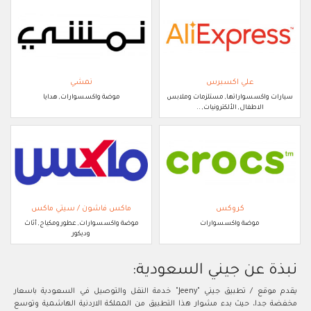
علي اكسبرس
نمشي
سيارات واكسسواراتها, مستلزمات وملابس
موضة واكسسوارات, هدايا
الاطفال, الألكترونيات, ..
كروكس
ماكس فاشون / سيتي ماكس
موضة واكسسوارات
موضة واكسسوارات, عطور ومكياج, أثاث
وديكور
نبذة عن جيني السعودية:
يقدم موقع / تطبيق جيني "Jeeny" خدمة النقل والتوصيل في السعودية باسعار
مخفضة جدا، حيث بدء مشوار هذا التطبيق من المملكة الاردنية الهاشمية وتوسع