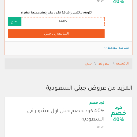
موثق
40%
تنويه: لا تنسى إضافة الكود عند إنهاء عملية الشراء
AA85
نسخ
المتابعة إلى جيني
مشاهدة التفاصيل
الرئيسية
العروض
جيني
المزيد من عروض جيني السعودية
كود خصم
كود
40% كود خصم جيني اول مشوار في
خصم
السعودية
40%
موثق