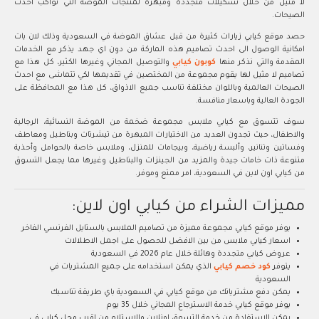
لا مثيل من خلال تشكيلات متجددة ومبهرة لمنتجات الموضة التي تواكب احدث
الصيحات.
حصد موقع كيابي زيارات كثيرة من قبل عشاق الموضة في السعودية وذلك لان بات
امكانية الوصول الى احدث تصاميم هذه الماركة من دون اي جهد يذكر مع الخدمات
المقدمة والتي نذكر منها
كوبون كيابي
والتوصيل المجاني وغيرها الكثير، كل هذا مع
تصاميم لا مثيل لها يقوم مجموعة من المختصين في تقديمها لكي تتماشى مع احدث
الصيحات العالمية وباللوان مختلفة تناسب جميع الاذواق، كل هذا مع المحافظة على
الجودة العالية وباسعار منافسة.
سوف تتسوق مع كيابي ملابس مجموعة ضخمة من الموضة النسائية، الرجالية
والاطفال، حيث تجدون العديد من الاختيارات المبهرة من تيشرتات وبناطيل ومعاطف
وفساتين وتنانير، وألبسة رياضية، وبيجامات للمنزل، وملابس خاصة بالحوامل وأحذية
متنوعة ذات خامات جيدة والمزيد من الجينزات والبناطيل وغيرها مما يجعل التسوق
من كيابي اون لاين في السعودية، امر ممتع وموفر.
مميزات الشراء من كيابي اون لاين:
يوفر موقع كيابي مجموعة مميزة من تصاميم الملابس بالستايل الفرنسي الفاخر
اسعار كيابي ملابس من بين الافضل للحصول على اجمل الاطلالات
عروض كيابي متجددة وهائلة خلال عام 2026 في السعودية
يتوفر
كود خصم كيابي
الذي يمكن استخدامه على جميع المشتريات في
السعودية
يمكن دفع مشترياتك من موقع كيابي في السعودية باي طريقة تناسبك
يوفر موقع كيابي خدمة الاسترجاع المجاني خلال 35 يوم
يمكن الاستفادة من خدمة التسوق اونلاين والاستلام من اقرب محل كيابي في