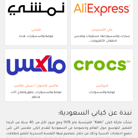
علي اكسبرس
نمشي
سيارات واكسسواراتها, مستلزمات وملابس
موضة واكسسوارات, هدايا
الاطفال, الألكترونيات, ..
كروكس
ماكس فاشون / سيتي ماكس
موضة واكسسوارات
موضة واكسسوارات, عطور ومكياج, أثاث
وديكور
نبذة عن كيابي السعودية:
نشأت ماركة كيابي "Kiabi" الفرنسية عام 1978 ومع مرور اكثر من 40 سنة من تاريخا
المميز، لتتوسع حول العالم وخصوصا في السعودية لتقدم كيابي ملابس التي تلبي
جميع احتياجات الاسرة وذلك من خلال تصاميم فيها اللمسة السحرية للتميز باطلالات