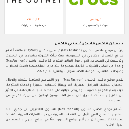
كروكس
ذا اوت نت
موضة واكسسوارات
موضة واكسسوارات
نبذة عن ماكس فاشون / سيتي ماكس
يترأس موقع ماكس فاشون (Max Fashion) / سيتي ماكس (CityMax) قائمة أشهر
مواقع التسوق الإلكتروني في السعودية، حيث بدأت الشركة مشوارها في الدنمارك
وتوسعت في العديد من الدول حول العالم. تعتبر ماركة ماكس فاشون (MaxFashion)
واحدة من افضل الشركات التابعة لمجموعة لاند مارك المتخصصة باحدث اصدارات
وصيحات الملابس، الموضة، الاكسسوارات والمزيد لعام 2026.
يقدم موقع ماكس فاشون (Max Fashion) أروع التصاميم المذهلة للنساء والرجال،
الأطفال بمختلف المراحل العمرية، كما ويمتاز بأسعاره المميزة وخدماته المتنوعة،
حيث يقدم الموقع خصومات وعروض خيالية على معظم منتجاته، بالإضافة الى الكثير
من المزايا والخدمات الاخرى التي تحفز المتسوقين اونلاين على زيارة الموقع في
السعودية.
اشتهر موقع ماكس فاشون (Max Fashion) للتسوق الالكتروني في جميع انحاء
العالم، وقد افتتح الفرع الأول في المنطقة العربية في دولة الامارات العربية المتحدة
سنة 2000 ليصبح الآن من أكثر مواقع التسوق بحثًا في الخليج العربي و العديد من
الدول الاخرى.