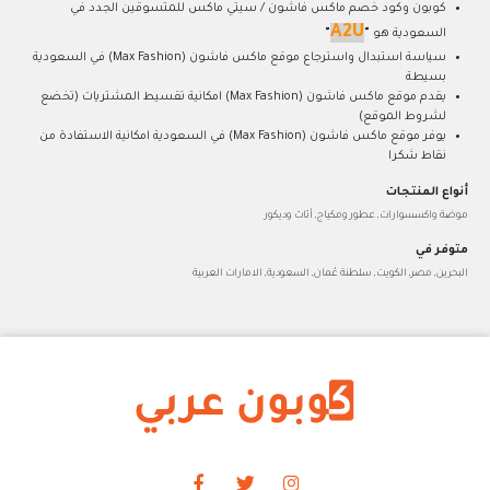
كوبون وكود خصم ماكس فاشون / سيتي ماكس للمتسوقين الجدد في
A2U
السعودية هو
"
"
سياسة استبدال واسترجاع موقع ماكس فاشون (Max Fashion) في السعودية
بسيطة
يقدم موقع ماكس فاشون (Max Fashion) امكانية تقسيط المشتريات (تخضع
لشروط الموقع)
يوفر موقع ماكس فاشون (Max Fashion) في السعودية امكانية الاستفادة من
نقاط شكرا
أنواع المنتجات
موضة واكسسوارات, عطور ومكياج, أثاث وديكور
متوفر في
البحرين, مصر, الكويت, سلطنة عُمان, السعودية, الامارات العربية