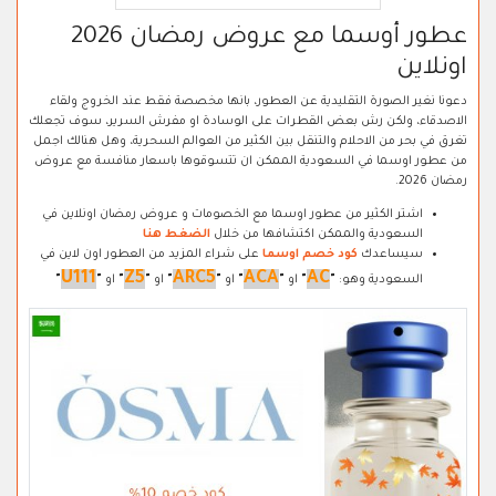
عطور أوسما مع عروض رمضان 2026
اونلاين
دعونا نغير الصورة التقليدية عن العطور، بانها مخصصة فقط عند الخروج ولقاء
الاصدقاء، ولكن رش بعض القطرات على الوسادة او مفرش السرير، سوف تجعلك
تغرق في بحر من الاحلام والتنقل بين الكثير من العوالم السحرية، وهل هنالك اجمل
من عطور اوسما في السعودية الممكن ان تتسوقوها باسعار منافسة مع عروض
رمضان 2026.
اشتر الكثير من عطور اوسما مع الخصومات و عروض رمضان اونلاين في
السعودية والممكن اكتشافها من خلال
الضغط هنا
سيساعدك
كود خصم اوسما
على شراء المزيد من العطور اون لاين في
U111
Z5
ARC5
ACA
AC
السعودية وهو:
"
"
او
"
"
او
"
"
او
"
"
او
"
"