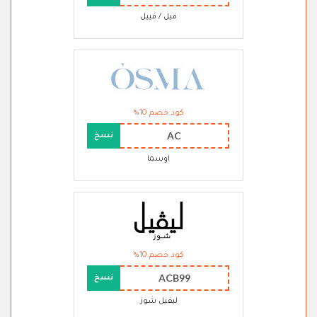
فيل / فييل
كود خصم 10%
AC
نسخ
اوسما
كود خصم 10%
ACB99
نسخ
ليفيل شوز