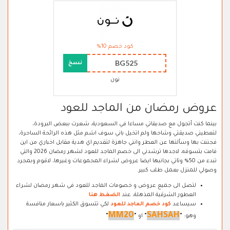
كود خصم 10%
BG525
نسخ
نون
عروض رمضان من الماجد للعود
بينما كنت أتجول مع صديقاتي مساءا في السعودية، شعرت ببعض البرودة،
لتعطيني صديقتي وشاحها ولم اتخيل باني سوف اشم مثل هذه الرائحة الساحرة،
فجننت بها وسألتها عن العطر وانني جاهزة لتقديم اي هدية مقابل اخباري من اين
قامت بتسوقه، لاجدها ترشدني الى خصم الماجد للعود لشهر رمضان 2026 والتي
تبدء من 50% وتاتي بجانبها ايضا عروض لشراء المجموعات وغيرها، لاقوم وبمجرد
وصولي للمنزل بعمل طلب كبير.
لتصل الى جميع عروض و خصومات الماجد للعود في شهر رمضان لشراء
العطور الشرقية المذهلة، عند
الضغط هنا
سيساعد
كود خصم الماجد للعود
لكي تتسوق الكثير باسعار منافسة
MM20
SAHSAH
وهو:
"
"
او
"
"