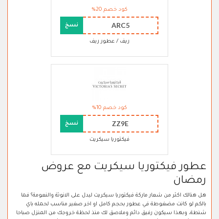
كود خصم 20%
ARC5
نسخ
ريف / عطور ريف
كود خصم 10%
ZZ9E
نسخ
فيكتوريا سيكريت
عطور فيكتوريا سيكريت مع عروض
رمضان
هل هنالك اكثر من شعار ماركة فيكتوريا سيكريت ليدل على الانوثة والنعومة؟ فما
بالكم لو كانت مضغوطة في عطور بحجم كامل او اخر صغير مناسب لحمله باي
شنطة، وبهذا سيكون رفيق دائم وملاصق لك منذ لحظة خروجك من المنزل صباحا