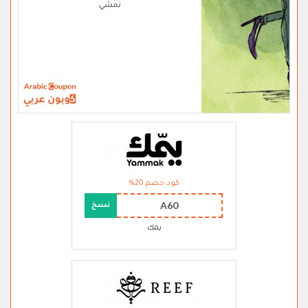
كود خصم 20%
A60
نسخ
يمك