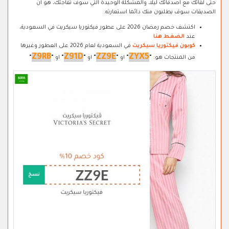
حتى لقائك مع اصدقائك ليلا، والمشكلة الوحيدة التي سوف تفاجئك، هو ان
الصديقات سوف يطلبون منك دائما استعارته.
اكتشف خصم رمضان 2026 على عطور فيكتوريا سيكريت في السعودية،
عند
الضغط هنا
كوبون فيكتوريا سيكريت
في السعودية لعام 2026 على العطور وغيرها
Z9RB
Z91D
ZZ9E
ZYX5
من المنتجات هو:
"
"
او
"
"
او
"
"
او
"
"