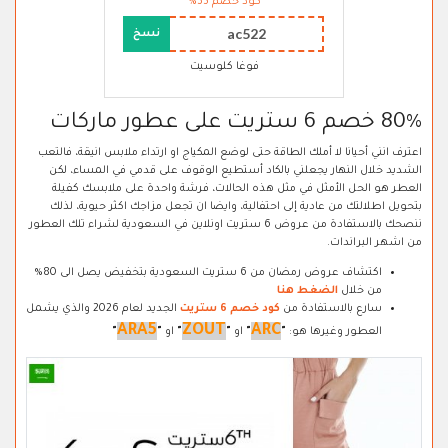
كود خصم 35%
ac522
نسخ
فوغا كلوسيت
80% خصم 6 ستريت على عطور ماركات
اعترف انني أحيانا لا أملك الطاقة حتى لوضع المكياج او ارتداء ملابس انيقة، فالتعب
الشديد خلال النهار يجعلني بالكاد أستطيع الوقوف على قدمي في المساء، لكن
العطر هو الحل الأمثل في مثل هذه الحالات، فرشة واحدة على ملابسك كفيلة
بتحويل اطلالتك من عادية إلى احتفالية، وايضا ان تجعل مزاجك اكثر حيوية، لذلك
ننصحك بالاستفادة من عروض 6 ستريت اونلاين في السعودية لشراء تلك العطور
من اشهر البراندات.
اكتشاف عروض رمضان من 6 ستريت السعودية بتخفيض يصل الى 80%
من خلال
الضغط هنا
سارع بالاستفادة من
كود خصم 6 ستريت
الجديد لعام 2026 والذي يشمل
ARA5
ZOUT
ARC
العطور وغيرها هو:
"
"
او
"
"
او
"
"