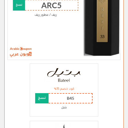
كود خصم 15%
B45
نسخ
بتيل