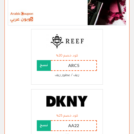
كود خصم 20%
ARC5
نسخ
ريف / عطور ريف
كود خصم 25%
AA22
نسخ