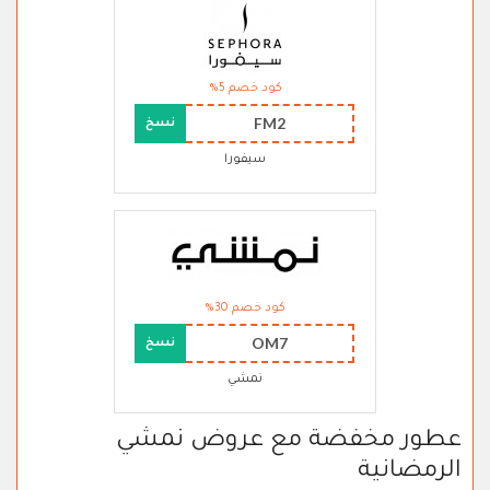
كود خصم 5%
FM2
نسخ
سيفورا
كود خصم 30%
OM7
نسخ
نمشي
عطور مخفضة مع عروض نمشي
الرمضانية