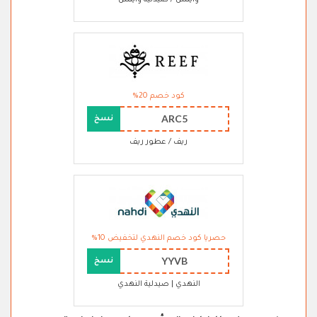
وايتس / صيدلية وايتس
كود خصم 20%
ARC5
نسخ
ريف / عطور ريف
حصريا كود خصم النهدي لتخفيض 10%
YYVB
نسخ
النهدي | صيدلية النهدي