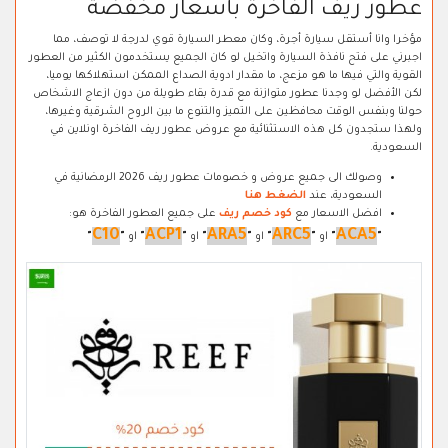
عطور ريف الفاخرة بأسعار مخفضة
مؤخرا وانا أستقل سيارة أجرة، وكان معطر السيارة قوي لدرجة لا توصف، مما
اجبرني على فتح نافذة السيارة واتخيل لو كان الجميع يستخدمون الكثير من العطور
القوية والتي فيها ما هو مزعج، ما مقدار ادوية الصداع الممكن استهلاكها يوميا،
لكن الأفضل لو وجدنا عطور متوازنة مع قدرة بقاء طويلة من دون ازعاج الاشخاص
حولنا وبنفس الوقت محافظين على التميز والتنوع ما بين الروح الشرقية وغيرها،
ولهذا ستجدون كل هذه الاستثنائية مع عروض عطور ريف الفاخرة اونلاين في
السعودية.
وصولك الى جميع عروض و خصومات عطور ريف 2026 الرمضانية في
السعودية، عند
الضغط هنا
افضل الاسعار مع
كود خصم ريف
على جميع العطور الفاخرة هو:
C10
ACP1
ARA5
ARC5
ACA5
"
"
او
"
"
او
"
"
او
"
"
او
"
"