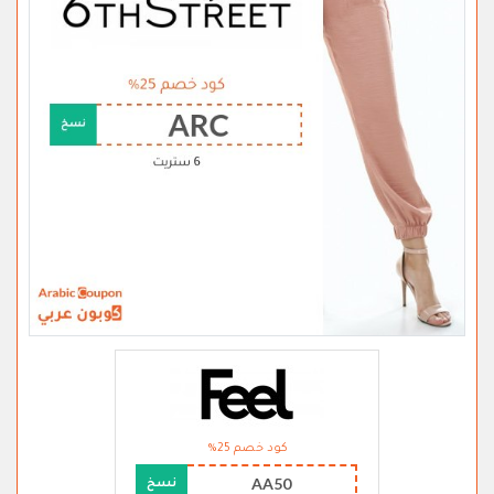
كود خصم 25%
AA50
نسخ