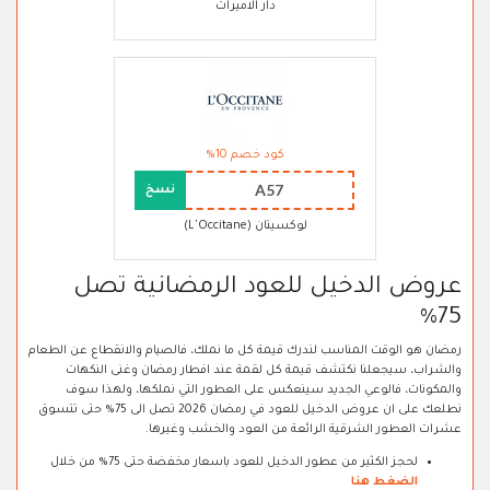
دار الاميرات
كود خصم 10%
A57
نسخ
لوكسيتان (L'Occitane)
عروض الدخيل للعود الرمضانية تصل
75%
رمضان هو الوقت المناسب لندرك قيمة كل ما نملك، فالصيام والانقطاع عن الطعام
والشراب، سيجعلنا نكتشف قيمة كل لقمة عند افطار رمضان وغنى النكهات
والمكونات، فالوعي الجديد سينعكس على العطور التي نملكها، ولهذا سوف
نطلعك على ان عروض الدخيل للعود في رمضان 2026 تصل الى 75% حتى تتسوق
عشرات العطور الشرقية الرائعة من العود والخشب وغيرها.
لحجز الكثير من عطور الدخيل للعود باسعار مخفضة حتى 75% من خلال
الضغط هنا