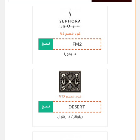
كود خصم 5%
FM2
نسخ
سيفورا
كود خصم 10%
DESERT
نسخ
ريتوالز / ذا ريتوال