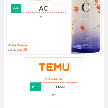
كود خصم 45%
TEM36
نسخ
تيمو