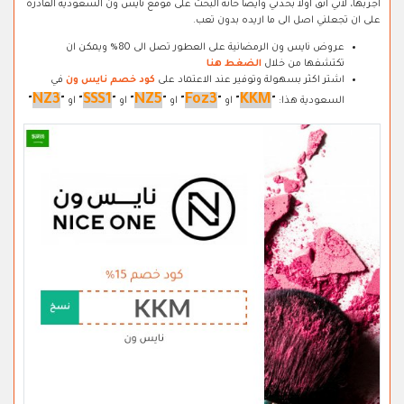
اجربها، لاني اثق اولا بحدثي وايضا خانة البحث على موقع نايس ون السعودية القادرة
على ان تجعلني اصل الى ما اريده بدون تعب.
عروض نايس ون الرمضانية على العطور تصل الى 80% ويمكن ان
تكتشفها من خلال
الضغط هنا
اشتر اكثر بسهولة وتوفير عند الاعتماد على
كود خصم نايس ون
في
NZ3
SSS1
NZ5
Foz3
KKM
السعودية هذا:
"
"
او
"
"
او
"
"
او
"
"
او
"
"