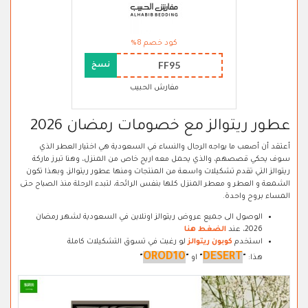
كود خصم 8%
FF95
نسخ
مفارش الحبيب
عطور ريتوالز مع خصومات رمضان 2026
أعتقد أن أصعب ما يواجه الرجال والنساء في السعودية هي اختيار العطر الذي
سوف يحكي قصصهم، والذي يحمل معه اريج خاص من المنزل، وهنا تبرز ماركة
ريتوالز التي تقدم تشكيلات واسعة من المنتجات ومنها عطور ريتوالز، وبهذا تكون
الشمعة و العطر و معطر المنزل كلها بنفس الرائحة، لتبدء الرحلة منذ الصباح حتى
المساء بروح واحدة.
الوصول الى جميع عروض ريتوالز اونلاين في السعودية لشهر رمضان
2026، عند
الضغط هنا
استخدم
كوبون ريتوالز
لو رغبت في تسوق التشكيلات كاملة
OROD10
DESERT
هذا:
"
"
او
"
"