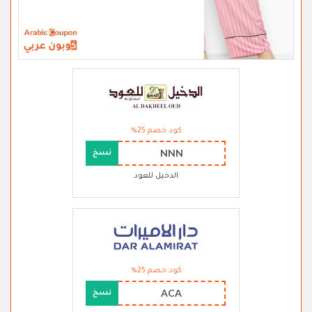
كود خصم 25%
NNN
نسخ
الدخيل للعود
كود خصم 25%
ACA
نسخ