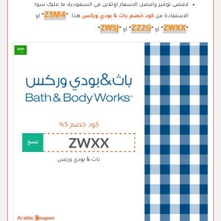
لاقصى توفير وافضل الاسعار اونلاين في السعودية، ما عليك سوا
Z3M4
الاستفادة من
كود خصم باث & بودي وركس
هذا:
"
"
او
ZWSJ
ZZ2G
ZWXX
"
"
او
"
"
او
"
"