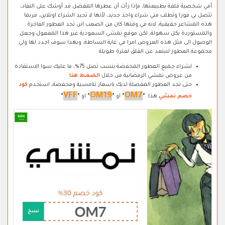
أمي شخصية قلقة بطبيعتها، فإذا رأت أن عطرها المفضل قد أوشك على النفاد،
تتصل بي فورا وتطلب مني شراء واحد جديد، لأنها لا تجيد الشراء اونلاين، فربما
هذه المشاعر حقيقية، لانه في وقتها كان من الصعب انن تجد العطور الفاخرة
والمستوردة بكل سهولة، لكن موقع نمشي السعودية غير هذا المفعول وجعل
الوصول الى مثل هذه العروض امرا في غاية البساطة، وبهذا سوف اجدد لها ولي
مجموعة العطور لنبتعد عن القلق لفترة طويلة.
لشراء جميع العطور المخفضة بنسب تصل 75%، ما عليك سوا الاستفادة
من عروض نمشي الرمضانية من خلال
الضغط هنا
حتى تجد العطور المفضلة لديك باسعار تنافسية ومخفضة، استخدم
كود
VFF
OM19
OM7
خصم نمشي
هذا:
"
"
او
"
"
او
"
"