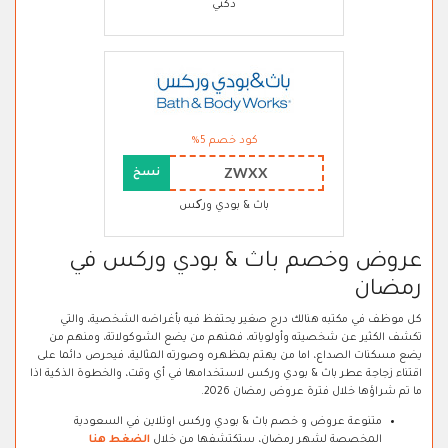
دكني
كود خصم 5%
ZWXX
نسخ
باث & بودي ورکس
عروض وخصم باث & بودي وركس في
رمضان
كل موظف في مكتبه هنالك درج صغير يحتفظ فيه بأغراضه الشخصية، والتي
تكشف الكثير عن شخصيته وأولوياته، فمنهم من يضع الشوكولاتة، ومنهم من
يضع مسكنات الصداع، اما من يهتم بمظهره وصورته المثالية، فيحرص دائما على
اقتناء زجاجة عطر باث & بودي وركس لاستخدامها في أي وقت، والخطوة الذكية اذا
ما تم شراؤها خلال فترة عروض رمضان 2026.
متنوعة عروض و خصم باث & بودي وركس اونلاين في السعودية
المخصصة لشهر رمضان، ستكتشفها من خلال
الضغط هنا