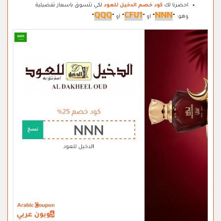
احضرنا لك
كود خصم الدخيل للعود
لكي تتسوق باسعار تفضيلية
QQQ
CFU1
NNN
وهو:
"
"
او
"
"
او
"
"