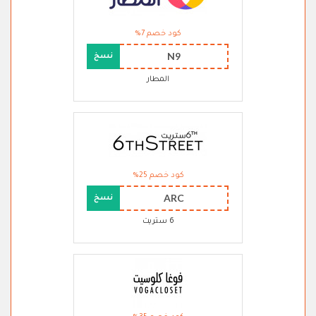
كود خصم 7%
N9
نسخ
المطار
كود خصم 25%
ARC
نسخ
6 ستريت