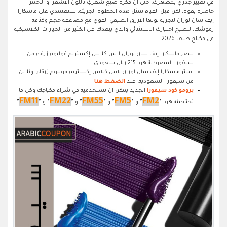
في تغيير جذري بمظهرك، حتى ان فكرة صبغ شعركِ باللون الاشقر او الاحمر
حاضرة بقوة، لكن قبل القيام بمثل هذه الخطوة الجريئة، ستعتمدي على ماسكارا
إيف سان لوران لتجربة لونها الازرق الصيفي القوي مع مضاعفة حجم وكثافة
رموشك، لتصبح اختيارك الاستثنائي والذي يبعدك عن الكثير من الخيارات الكلاسيكية
في مكياج صيف 2026.
سعر ماسكارا إيف سان لوران لاش كلاش إكستريم فوليوم زرقاء من
سيفورا السعودية هو: 215 ريال سعودي
اشتر ماسكارا إيف سان لوران لاش كلاش إكستريم فوليوم زرقاء اونلاين
من سيفورا السعودية، عند
الضغط هنا
برومو كود سيفورا
الجديد يمكن ان تستخدميه في شراء مكياجك وكل ما
FM11
FM22
FM55
FM5
FM2
تحتاجينه هو:
"
"
و
"
"
و
"
"
و
"
"
و
"
"