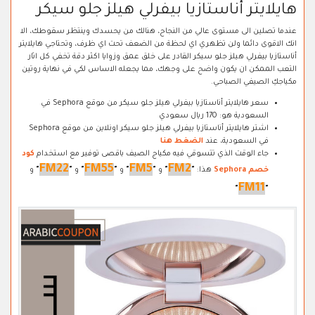
هايلايتر أناستازيا بيفرلي هيلز جلو سيكر
عندما تصلين الى مستوى عالي من النجاح، هنالك من يحسدك وينتظر سقوطك، الا
انك الاقوى دائما ولن تظهري اي لحظة من الضعف تحت اي ظرف، وتحتاجي هايلايتر
أناستازيا بيفرلي هيلز جلو سيكر القادر على خلق عمق وزوايا اكثر دقة تخفي كل اثار
التعب الممكن ان يكون واضح على وجهك، مما يجعله الاساس لكي في نهاية روتين
مكياجكِ الصيفي الصباحي.
سعر هايلايتر أناستازيا بيفرلي هيلز جلو سيكر من موقع Sephora في
السعودية هو: 170 ريال سعودي
اشتر هايلايتر أناستازيا بيفرلي هيلز جلو سيكر اونلاين من موقع Sephora
في السعودية، عند
الضغط هنا
جاء الوقت الذي تتسوقي فيه مكياج الصيف باقصى توفير مع استخدام
كود
FM22
FM55
FM5
FM2
خصم Sephora
هذا:
"
"
و
"
"
و
"
"
و
"
"
و
FM11
"
"