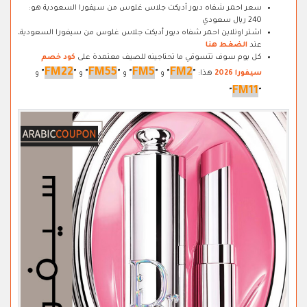
سعر احمر شفاه ديور أديكت جلاس غلوس من سيفورا السعودية هو:
240 ريال سعودي
اشتر اونلاين احمر شفاه ديور أديكت جلاس غلوس من سيفورا السعودية،
عند
الضغط هنا
كل يوم سوف تتسوقي ما تحتاجينه للصيف معتمدة على
كود خصم
FM22
FM55
FM5
FM2
سيفورا 2026
هذا:
"
"
و
"
"
و
"
"
و
"
"
و
FM11
"
"