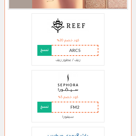
كود خصم 20%
ARC5
نسخ
ريف / عطور ريف
كود خصم 5%
FM2
نسخ
سيفورا