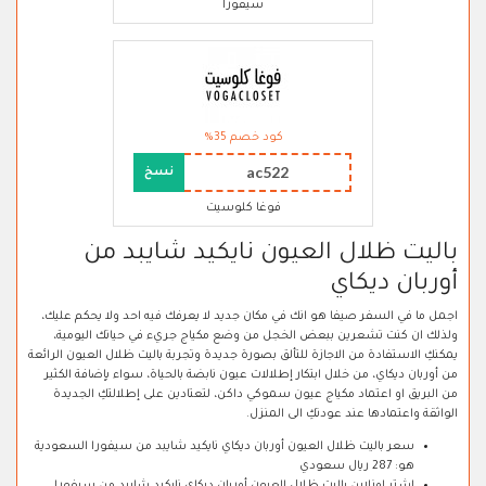
سيفورا
كود خصم 35%
ac522
نسخ
فوغا كلوسيت
باليت ظلال العيون نايكيد شايبد من
أوربان ديكاي
اجمل ما في السفر صيفا هو انك في مكان جديد لا يعرفك فيه احد ولا يحكم عليك،
ولذلك ان كنت تشعرين ببعض الخجل من وضع مكياج جريء في حياتك اليومية،
يمكنكِ الاستفادة من الاجازة للتألق بصورة جديدة وتجربة باليت ظلال العيون الرائعة
من أوربان ديكاي، من خلال ابتكار إطلالات عيون نابضة بالحياة، سواء بإضافة الكثير
من البريق او اعتماد مكياج عيون سموكي داكن، لتعتادين على إطلالتكِ الجديدة
الواثقة واعتمادها عند عودتكِ الى المنزل.
سعر باليت ظلال العيون أوربان ديكاي نايكيد شايبد من سيفورا السعودية
هو: 287 ريال سعودي