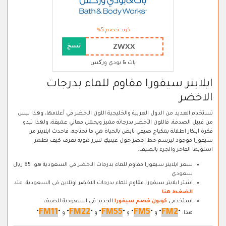
كود خصم 5%
ZWXX
نسخ
باث & بودي ورکس
ايلاينر سيفورا مقاوم للماء بدرجات
الاخضر
تستخدم العديد من الدول العربية والخليجية اللون الاخضر في أعلامها، وهذا ليس
من قبيل الصدفة، فاللون الأخضر بدرجاته مميز ويحمل معاني عميقة، ولهذا تبدو
فكرة ابتكار اطلالة بمكياج صيفي نابض بالحياة هي ما نحتاجه، فاحدث ايلاينر من
سيفورا موجود ليرسم خط اخضر حول عينيكِ لتبرز هوية تعرف كيف تظهر
اسلوبها الفاخر والجرء بالصيف.
سعر ايلاينر سيفورا مقاوم للماء بدرجات الاخضر في السعودية هو: 85 ريال
سعودي
اشتر ايلاينر سيفورا مقاوم للماء بدرجات الاخضر اونلاين في السعودية، عند
الضغط هنا
استخدمي
كوبون خصم سيفورا
الجديد في السعودية للصيف
FM11
FM22
FM55
FM5
FM2
هذا:
"
"
و
"
"
و
"
"
و
"
"
و
"
"