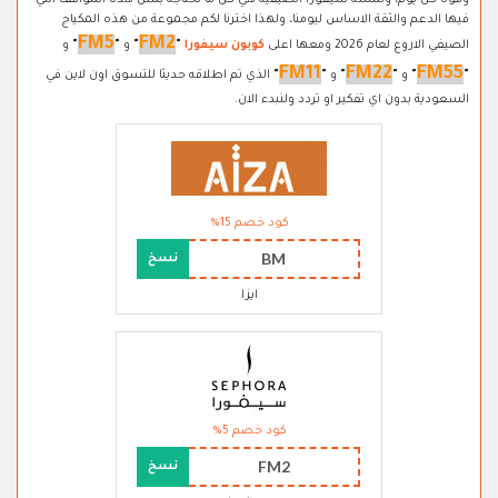
وقوة كل يوم، ولمسة سيفورا الصيفية هي كل ما نحتاجه بمثل هذه المواقف التي
فيها الدعم والثقة الاساس ليومنا، ولهذا اخترنا لكم مجموعة من هذه المكياج
FM5
FM2
الصيفي الاروع لعام 2026 ومعها اعلى
كوبون سيفورا
"
"
و
"
"
و
FM11
FM22
FM55
"
"
و
"
"
و
"
"
الذي تم اطلاقه حديثا للتسوق اون لاين في
السعودية بدون اي تفكير او تردد ولنبدء الان.
كود خصم 15%
BM
نسخ
ايزا
كود خصم 5%
FM2
نسخ