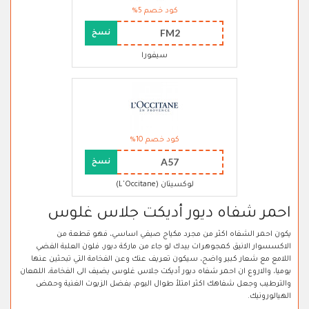
كود خصم 5%
FM2
نسخ
سيفورا
كود خصم 10%
A57
نسخ
لوكسيتان (L'Occitane)
احمر شفاه ديور أديكت جلاس غلوس
يكون احمر الشفاه اكثر من مجرد مكياج صيفي اساسي، فهو قطعة من
الاكسسوار الانيق كمجوهرات بيدك لو جاء من ماركة ديور، فلون العلبة الفضي
اللامع مع شعار كبير واضح، سيكون تعريف عنك وعن الفخامة التي تبحثين عنها
يوميا، والاروع ان احمر شفاه ديور أديكت جلاس غلوس يضيف الى الفخامة، اللمعان
والترطيب وجعل شفاهك اكثر امتلأ طوال اليوم، بفضل الزيوت الغنية وحمض
الهيالورونيك.