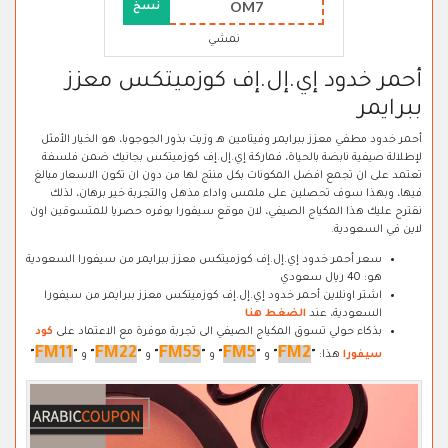
OM7
نسخ
نمشي
أحمر خدود إي.إل.إف كوزميتكس معزز
ببرايمر
أحمر خدود مطفي معزز ببرايمر وفيتامين هـ وزيت بذور الجوجوبا، هو الخيار الأمثل
لإطلالة صيفية نابضة بالحياة، فماركة إي.إل.إف كوزميتكس بجانبك ضمن فلسفة
تعتمد على ان تجمع افضل المكونات بكل منتج لها من دون ان تكون الاسعار مبالغ
فيها، وبهذا سوف تحصلين على ملمس واداء مذهل والتجربة خير برهان، لذلك
نقترح عليك هذا المكياج الصيفي، لان موقع سيفورا يوفره حصريا للمتسوقين اون
لاين في السعودية.
سعر أحمر خدود إي.إل.إف كوزميتكس معزز ببرايمر من سيفورا السعودية
هو: 40 ريال سعودي
اشتر اونلاين أحمر خدود إي.إل.إف كوزميتكس معزز ببرايمر من سيفورا
السعودية، عند
الضغط هنا
بذكاء حولي تسوق المكياج الصيفي الى تجربة موفرة مع الاعتماد على
كود
FM11
FM22
FM55
FM5
FM2
سيفورا
هذا:
"
"
و
"
"
و
"
"
و
"
"
و
"
"