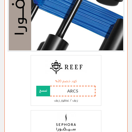
كود خصم 20%
ARC5
نسخ
ريف / عطور ريف