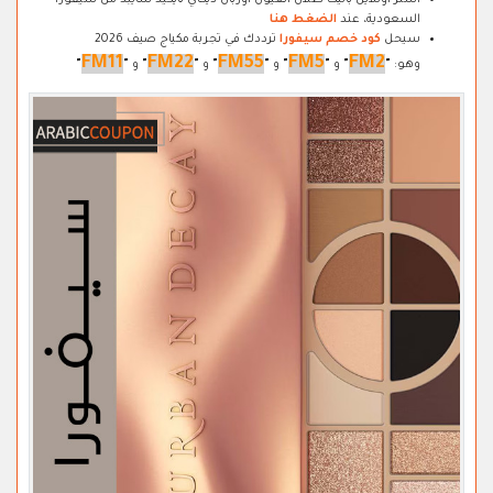
اشتر اونلاين باليت ظلال العيون أوربان ديكاي نايكيد شايبد من سيفورا
السعودية، عند
الضغط هنا
سيحل
كود خصم سيفورا
ترددك في تجربة مكياج صيف 2026
FM11
FM22
FM55
FM5
FM2
وهو:
"
"
و
"
"
و
"
"
و
"
"
و
"
"