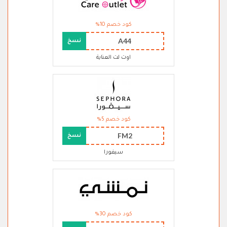
كود خصم 10%
A44
نسخ
اوت لت العناية
كود خصم 5%
FM2
نسخ
سيفورا
كود خصم 30%