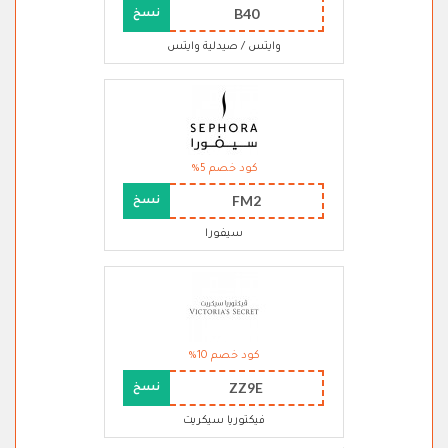
B40
نسخ
وايتس / صيدلية وايتس
كود خصم 5%
FM2
نسخ
سيفورا
كود خصم 10%
ZZ9E
نسخ
فيكتوريا سيكريت