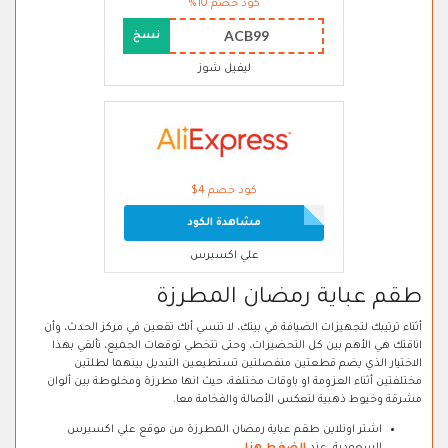
كود خصم 10%
ACB99
نسخ
ليفيل شوز
كود خصم 4$
مشاهدة الكود
علي اكسبرس
طقم عباية رمضان المطرزة
أثناء ترتيبك لتجهيزات الضيافة في بيتك، لا تنسي أنك تقعين في مركز الحدث، وأن
اناقتك هي الأهم بين كل التحضيرات، وحتى تتخطي توقعات الجميع، تألقي بهذا
الاختيار الذي يضم قطعتين منفصلتين تستطيعين التبديل بينهما لطلتين
مختلفتين أثناء العزومة او باوقات مختلفة، حيث انها مطرزة ومخلوطة بين ألوان
مشرقة وخيوط ذهبية لتعكس الأصالة والفخامة معا.
اشتر اونلاين طقم عباية رمضان المطرزة من موقع علي اكسبرس