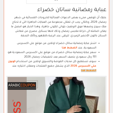
عباية رمضانية ساتان خضراء
عليك أن تتوقعي مجيء بعض الدعوات الفجائية للخروجات المسائية في شهر
رمضان 2026، وبالتالي يجب ان تملكي مجموعة من العبايات الجاهزة التي لا تحتاج
منك سوى وضعها فوق الاوتفيت بثواني لتكوني جاهزة، وهذا الخيار هو افضل ما
يمكن اضافته الى خزانة ملابس رمضان وذلك لانها بستايل عصري من قماش
الستان باللون الأخضر الزمردي، لترتقي عند الرغبة بالظهور وكأنك النجمة.
اشتر عباية رمضانية ساتان خضراء اونلاين من موقع علي اكسبرس
السعودية، عند
الضغط هنا
سعر عباية رمضانية ساتان خضراء من موقع علي اكسبرس السعودية هو:
151 ريال سعودي بنصف السعر بعد تخفيضات رمضان 2026
سوف تستطيع كل محبات الموضة والتسوق اونلاين من استخدام
كوبون
علي اكسبرس 2026
الذي يشمل جميع المنتجات وممكن اختياره عند
الضغط هنا