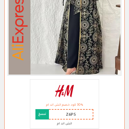
30% كود خصم اتش اند ام
Z6P5
نسخ
اتش اند ام