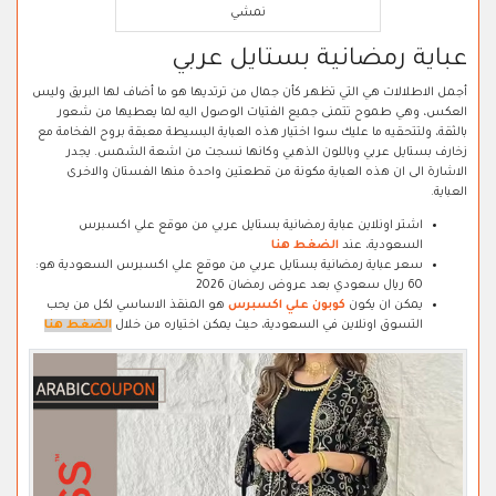
نمشي
عباية رمضانية بستايل عربي
أجمل الاطلالات هي التي تظهر كأن جمال من ترتديها هو ما أضاف لها البريق وليس
العكس، وهي طموح تتمنى جميع الفتيات الوصول اليه لما يعطيها من شعور
بالثقة، ولتتحقيه ما عليك سوا اختيار هذه العباية البسيطة معبقة بروح الفخامة مع
زخارف بستايل عربي وباللون الذهبي وكانها نسجت من اشعة الشمس. يجدر
الاشارة الى ان هذه العباية مكونة من قطعتين واحدة منها الفستان والاخرى
العباية.
اشتر اونلاين عباية رمضانية بستايل عربي من موقع علي اكسبرس
السعودية، عند
الضغط هنا
سعر عباية رمضانية بستايل عربي من موقع علي اكسبرس السعودية هو:
60 ريال سعودي بعد عروض رمضان 2026
يمكن ان يكون
كوبون علي اكسبرس
هو المنقذ الاساسي لكل من يحب
التسوق اونلاين في السعودية، حيث يمكن اختياره من خلال
الضغط هنا