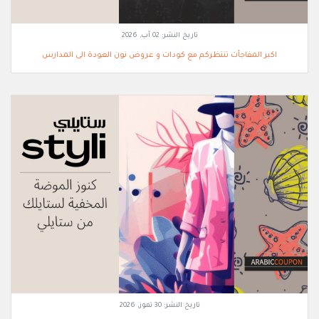
تاريخ النشر:
02 آب, 2026
اكبر المفاجأت تنتظركم مع كودات و عروض نون العودة الى المدارس
تاريخ النشر:
30 تموز, 2026