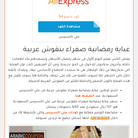
كود خصم 4$
مشاهدة الكود
علي اكسبرس
عباية رمضانية صفراء بنقوش عربية
بعض الناس يعتبر اليوم الأول في شهر رمضان الأسهل ويسعدهم بناء اطلالات
خلاله، وآخرون يحتاجون للدخول في الجو تدريجيا، ومن أي الفريقين كنت، فإن العباية
التي تختارينها في ذلك الإفطار، هي ما ستحدد الانطباع الأساسي عنك، ويمدك بالثقة
خلال باقي الشهر، لما لسوف تتلقيه من ثناء على ذوقك، والاناقة هنا سوف تكون مع
هذه العباية باللون الاصفر والحاملة للكثير من النقوش العربية الاصيلة.
اشتر اونلاين عباية رمضانية صفراء بنقوش عربية من علي اكسبرس
السعودية، عند
الضغط هنا
سعر عباية رمضانية صفراء بنقوش عربية من علي اكسبرس السعودية
هو: 137 ريال سعودي بعد 50% خصومات رمضان
مضاعفة التوفير ممكنة مع
كودات علي اكسبرس
والتي نكشفها لك من
خلال
الضغط هنا
، لانها تشمل جميع ما تريدين تسوقه