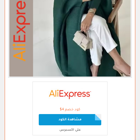
كود خصم 4$
مشاهدة الكود
علي اكسبرس