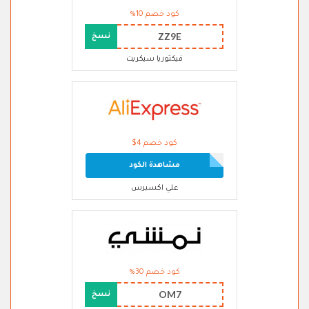
كود خصم 10%
ZZ9E
نسخ
فيكتوريا سيكريت
كود خصم 4$
مشاهدة الكود
علي اكسبرس
كود خصم 30%
OM7
نسخ