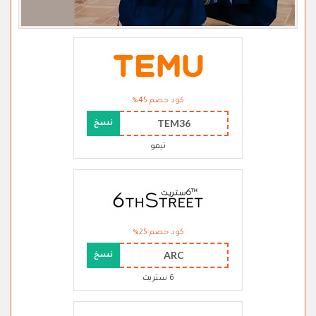
كود خصم 45%
TEM36
نسخ
تيمو
كود خصم 25%
ARC
نسخ
6 ستريت