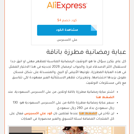
كود خصم 4$
مشاهدة الكود
علي اكسبرس
عباية رمضانية مطرزة باناقة
كل عام، يتكرر سؤال ما هو الاوتفيت الرمضانية المناسبة لمظهر مهني او انيق جدا
لاستقبال اكثر الاصدقاء قربا، والجواب لرمضان 2026 تجدينه في هذا الاختيار الممثل
في هذه العباية المطرزة، بلونيها الأبيض أو البيج، والمنسدلة على شكل فستان
طويل يزيدها احتشامها، وتطريزات تظهر الاستثنائية الغير معهودة لكي تتناسق
مع باقي مستلزمات الاوتفيت.
اشتر عباية رمضانية مطرزة باناقة اونلاين من علي اكسبرس السعودية، عند
الضغط هنا
سعر عباية رمضانية مطرزة باناقة من علي اكسبرس السعودية هو: 130
ريال سعودي بدلا من 260 ريال سعودي
لن تتاخر في
الضغط هنا
عندما تعلمين بان
كود علي اكسبرس
فعال على
كل المنتجات المضافة لسلة التسوق والغير محصورة في العبايات