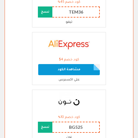
كود خصم 45%
TEM36
نسخ
تيمو
كود خصم 4$
مشاهدة الكود
علي اكسبرس
كود خصم 10%
BG525
نسخ
نون