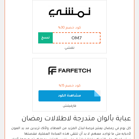
كود خصم 30%
OM7
نسخ
نمشي
كود خصم 15%
مشاهدة الكود
فارفيتش
عباية بألوان متدرجة لاطلالات رمضان
كل يوم في رمضان يعتبر فرصة لبذل المزيد من العطاء، ولأنك تريدين مد يد العون
لأحبابه متى ما تواجد معهم، لا بد أن تنتقي هذه العباءة العملية، فقصتها