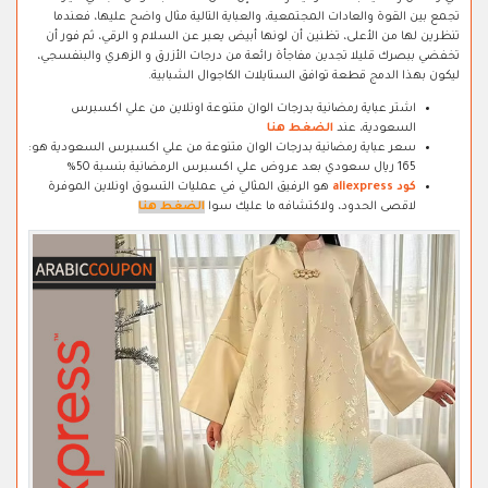
تجمع بين القوة والعادات المجتمعية، والعباية التالية مثال واضح عليها، فعندما
تنظرين لها من الأعلى، تظنين أن لونها أبيض يعبر عن السلام و الرقي، ثم فور أن
تخفضي ببصرك قليلا تجدين مفاجأة رائعة من درجات الأزرق و الزهري والبنفسجي،
ليكون بهذا الدمج قطعة توافق الستايلات الكاجوال الشبابية.
اشتر عباية رمضانية بدرجات الوان متنوعة اونلاين من علي اكسبرس
السعودية، عند
الضغط هنا
سعر عباية رمضانية بدرجات الوان متنوعة من علي اكسبرس السعودية هو:
165 ريال سعودي بعد عروض علي اكسبرس الرمضانية بنسبة 50%
كود aliexpress
هو الرفيق المثالي في عمليات التسوق اونلاين الموفرة
لاقصى الحدود، ولاكتشافه ما عليك سوا
الضغط هنا