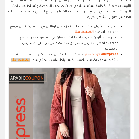
ستساعدك على التحرك بخفة فراشة، وفي نفس الوقت، يعطيك تصميمها بألوان
الأومبريه صورة الفخامة المتماشية مع أحدث صيحات الموضة، وتستطيعين اختيار
الدرجات المختلفة التي تتراوح بين ما يناسب الشتاء والربيع لتنوعي بينها حسب تقلب
الطقس طوال الشهر الكريم.
اشتر عباية بألوان متدرجة لاطلالات رمضان اونلاين في السعودية من موقع
aliexpress، عند
الضغط هنا
سعر عباية بألوان متدرجة لاطلالات رمضان في السعودية من موقع
aliexpress هو: 82 ريال سعودي بعد 57% عروض علي اكسبرس
الرمضانية
aliexpress كود خصم
يجعلك لا تخافين من اضافة كل ما يعجبك، لانه
بالتاكيد سوف يضمن التوفير الكبير، واكتشافه لا يحتاج سوا
الضغط هنا