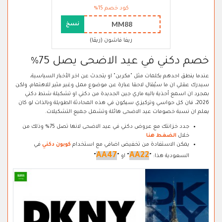
كود خصم 15%
MM88
نسخ
ريفا فاشون (ريڤا)
خصم دكني في عيد الاضحى يصل 75%
عندما ينطق احدهم بكلمات مثل "مكربن" او يتحدث عن اخر الأخبار السياسية،
سيدرك عقلي ان ما سيُقال لاحقا عبارة عن موضوع ممل وغير مثير للاهتمام، ولكن
بمجرد ان اسمع أحذية باليه ماري جين الجديدة من دكني او تشكيلة شنط دكني
2026، فان كل حواسي وتركيزي سيكون في هذه المحادثة الطويلة وبالذات لو كان
يعلم ان نسبة خصومات عيد الاضحى هائلة وتشمل جميع التشكيلات.
جدد خزانتك مع عروض دكني في عيد الاضحى لانها تصل 75% وذلك من
خلال
الضغط هنا
يمكن الاستفادة من تخفيض اضافي مع استخدام
كوبون دكني
في
AA47
AA22
السعودية هذا:
"
"
او
"
"