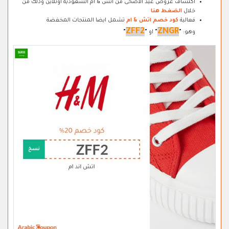
اكتشاف عروض عيد الاضحى من اتش & ام السعودية اونلاين وذلك من
خلال
الضغط هنا
فعالية
كود خصم اتش & ام
تشمل ايضا المنتجات المخفضة
ZFF2
ZNGR
وهو:
"
"
او
"
"