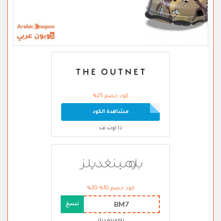
كود خصم 25%
مشاهدة الكود
ذا اوت نت
كود خصم 10%-20%
BM7
نسخ
بلومينغديلز