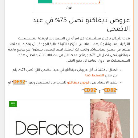
نون
عروض ديفاكتو تصل 75% في عيد
الاضحى
هناك شيئان تركيان تعشقهما كل امرأة في السعودية، اولهما المسلسلات
التركية المشوقة وثانيهما الملابس التركية الأنيقة عالية الجودة التي يمكنك الاعتماد
عليها في جميع المناسبات، والخيارات الاجمل لعيد الاضحى ستكون مع موقع ماركة
ديفاكتو، فهي تصل الى 75% ويمكن معها التباهي باطلالات تشبه ابطال هذه
المسلسلات من دون الحاجة الى دفع الكثير.
انطلق باكتشاف كل عروض ديفاكتو في عيد الاضحى التي تصل 75%، يتم
من خلال
الضغط هنا
DF92
يمكن الاعتماد على
كوبون ديفاكتو
للمزيد من التخفيض وهو:
"
"
او
CD92
CD82
"
"
او
"
"