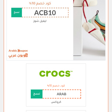
كود خصم 10%
ARAB
نسخ
كروكس