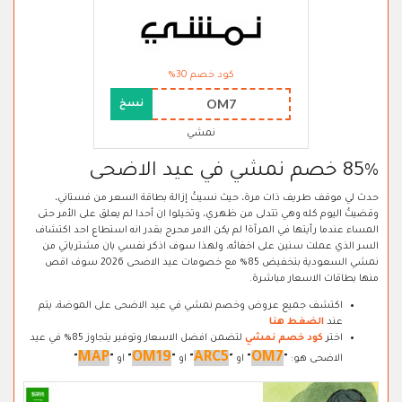
كود خصم 30%
OM7
نسخ
نمشي
85% خصم نمشي في عيد الاضحى
حدث لي موقف طريف ذات مرة، حيث نسيتُ إزالة بطاقة السعر من فستاني،
وقضيتُ اليوم كله وهي تتدلى من ظهري، وتخيلوا ان أحدا لم يعلق على الأمر حتى
المساء عندما رأيتها في المرآة! لم يكن الامر محرج بقدر انه استطاع احد اكتشاف
السر الذي عملت سنين على اخفائه، ولهذا سوف اذكر نفسي بان مشترياتي من
نمشي السعودية بتخفيض 85% مع خصومات عيد الاضحى 2026 سوف اقص
منها بطاقات الاسعار مباشرة.
اكتشف جميع عروض وخصم نمشي في عيد الاضحى على الموضة، يتم
عند
الضغط هنا
اختر
كود خصم نمشي
لتضمن افضل الاسعار وتوفير يتجاوز 85% في عيد
MAP
OM19
ARC5
OM7
الاضحى هو:
"
"
او
"
"
او
"
"
او
"
"