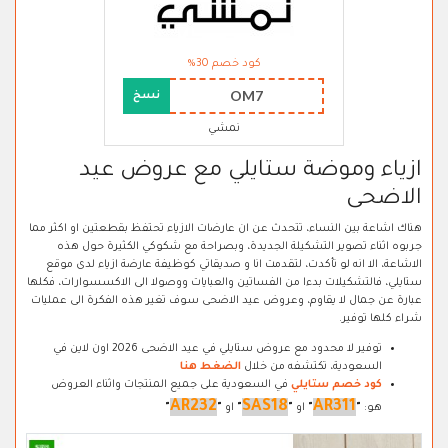
كود خصم 30%
OM7
نسخ
نمشي
ازياء وموضة ستايلي مع عروض عيد
الاضحى
هناك اشاعة بين النساء، تتحدث عن ان عارضات الازياء تحتفظ بقطعتين او اكثر مما
جربوه اثناء تصوير التشكيلة الجديدة، وبصراحة مع شكوكي الكثيرة حول هذه
الاشاعة، الا انه لو تأكدت، لتقدمت انا و صديقاتي كوظيفة عارضة ازياء لدى موقع
ستايلي، فالتشكيلات بدءا من الفساتين والعبايات ووصولا الى الاكسسوارات، فكلها
عبارة عن جمال لا يقاوم، وعروض عيد الاضحى سوف تغير هذه الفكرة الى عمليات
شراء كلها توفير.
توفير لا محدود مع عروض ستايلي في عيد الاضحى 2026 اون لاين في
السعودية، تكتشفه من خلال
الضغط هنا
كود خصم ستايلي
في السعودية على جميع المنتجات واثناء العروض
AR232
SAS18
AR311
هو:
"
"
او
"
"
او
"
"