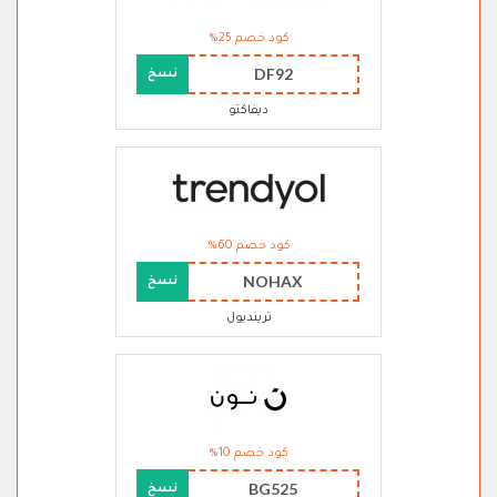
كود خصم 25%
DF92
نسخ
ديفاكتو
كود خصم 60%
NOHAX
نسخ
ترينديول
كود خصم 10%
BG525
نسخ