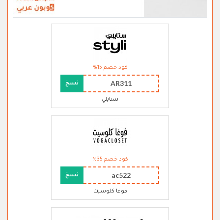
كود خصم 15%
AR311
نسخ
ستايلي
كود خصم 35%
ac522
نسخ
فوغا كلوسيت