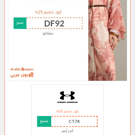
كود خصم 20%
CT74
نسخ
أندر آرمر