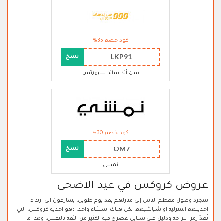
كود خصم 35%
LKP91
نسخ
سن أند ساند سبورتس
كود خصم 30%
OM7
نسخ
نمشي
عروض كروكس في عيد الاضحى
بمجرد وصول معظم الناس إلى منازلهم بعد يوم طويل، يسارعون الى ارتداء
احذيتهم المنزلية او شباشبهم، لكن هناك استثناء واحد، وهو احذية كروكس، التي
تُعدّ رمزا للراحة ودليل على ستايل عصري فيه الكثير من الثقة بالنفس، وهذا ما