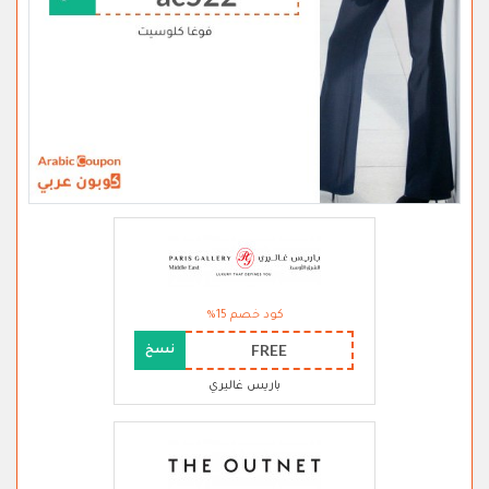
كود خصم 15%
FREE
نسخ
باريس غاليري