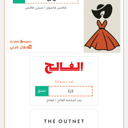
كود خصم 5%
G3
نسخ
بيت الرياضة الفالح / الفالح