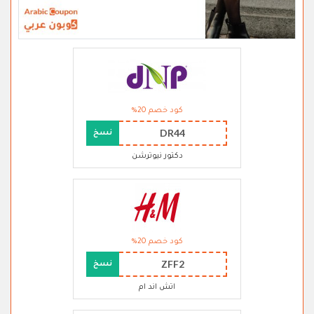
كود خصم 20%
DR44
نسخ
دكتور نيوترشن
كود خصم 20%
ZFF2
نسخ
اتش اند ام