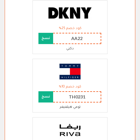
كود خصم 25%
AA22
نسخ
دكني
كود خصم 10%
TH0231
نسخ
تومي هيلفيغر