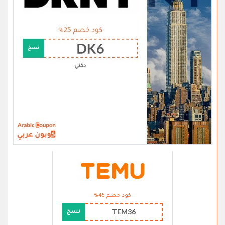
كود خصم 45%
TEM36
نسخ