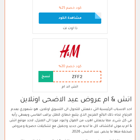
كود خصم 25%
مشاهدة الكود
ذا اوت نت
كود خصم 20%
ZFF2
نسخ
اتش اند ام
اتش & ام عروض عيد الاضحى اونلاين
احد الاسباب الرئيسية التي دفعتني للتحول الى التسوق اونلاين، هو شعوري بعدم
الارتياح تجاه ذلك البائع المزعج الذي يتتبع خطاي كظل يراقب انفاسي ويعطي رأيه
في كل شيء، مما يجعلني اهرب من المول واعود فورا الى المنزل، لاجد موقع اتش
& ام يدعوني لاكتشاف كل ما لديه من جديد وجميل مع تشكيلات حصرية وعروض
ضخمة منها ما يخص عيد الاضحى 2026.