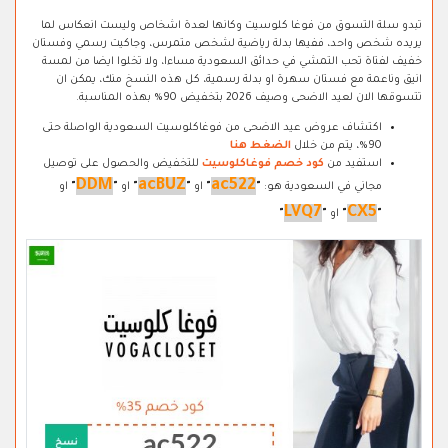
تبدو سلة التسوق من فوغا كلوسيت وكانها لعدة اشخاص وليست انعكاس لما
يريده شخص واحد، ففيها بدلة رياضية لشخص متمرس، وجاكيت رسمي وفستان
خفيف لفتاة تحب التمشي في حدائق السعودية مساءا، ولا تخلوا ايضا من لمسة
انيق وناعمة مع فستان سهرة او بدلة رسمية، كل هذه النسخ منك، يمكن ان
تتسوقها الان لعيد الاضحى وصيف 2026 بتخفيض 90% بهذه المناسبة.
اكتشاف عروض عيد الاضحى من فوغاكلوسيت السعودية الواصلة حتى
90%، يتم من خلال
الضغط هنا
استفيد من
كود خصم فوغاكلوسيت
للتخفيض والحصول على توصيل
DDM
acBUZ
ac522
مجاني في السعودية هو:
"
"
او
"
"
او
"
"
او
LVQ7
CX5
"
"
او
"
"