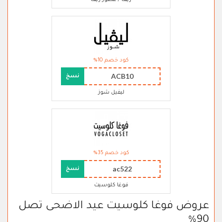
ريف / عطور ريف
كود خصم 10%
ACB10
نسخ
ليفيل شوز
كود خصم 35%
ac522
نسخ
فوغا كلوسيت
عروض فوغا كلوسيت عيد الاضحى تصل
90%