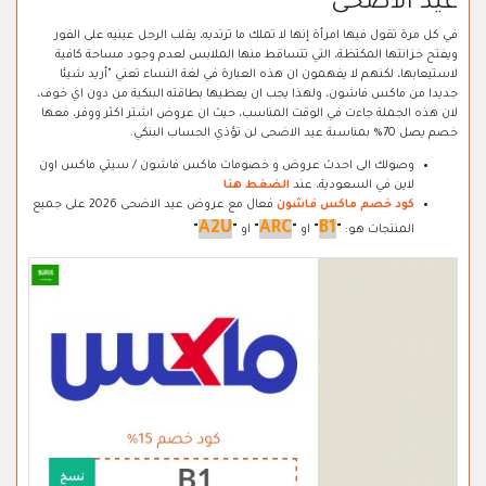
عيد الاضحى
في كل مرة تقول فيها امرأة إنها لا تملك ما ترتديه، يقلب الرجل عينيه على الفور
ويفتح خزانتها المكتظة، التي تتساقط منها الملابس لعدم وجود مساحة كافية
لاستيعابها، لكنهم لا يفهمون ان هذه العبارة في لغة النساء تعني "أريد شيئا
جديدا من ماكس فاشون، ولهذا يجب ان يعطيها بطاقته البنكية من دون اي خوف،
لان هذه الجملة جاءت في الوقت المناسب، حيث ان عروض اشتر اكثر ووفر، معها
خصم يصل 70% بمناسبة عيد الاضحى لن تؤذي الحساب البنكي.
وصولك الى احدث عروض و خصومات ماكس فاشون / سيتي ماكس اون
لاين في السعودية، عند
الضغط هنا
كود خصم ماكس فاشون
فعال مع عروض عيد الاضحى 2026 على جميع
A2U
ARC
B1
المنتجات هو:
"
"
او
"
"
او
"
"