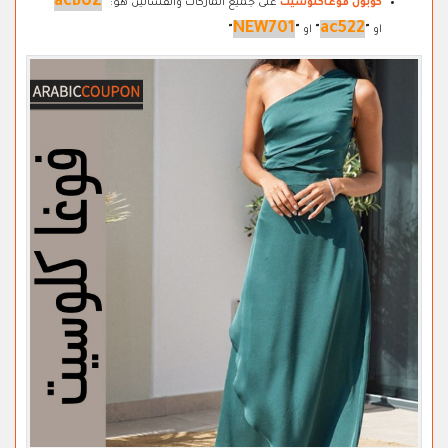
acBUZ
كوبون فوغاكلوسيت
على جميع الماركات والفساتين هو:
"
"
NEW701
ac522
او
"
"
او
"
"