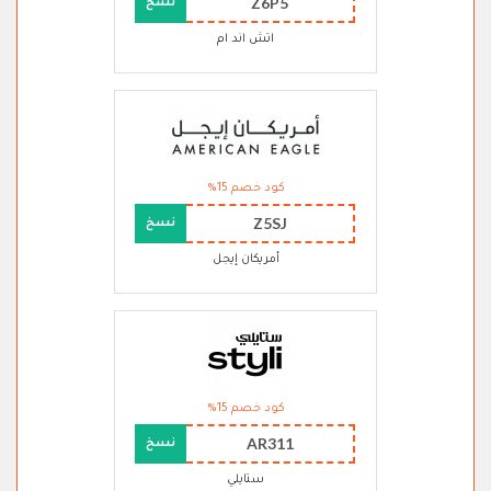
Z6P5
نسخ
اتش اند ام
كود خصم 15%
Z5SJ
نسخ
أمريكان إيجل
كود خصم 15%
AR311
نسخ
ستايلي