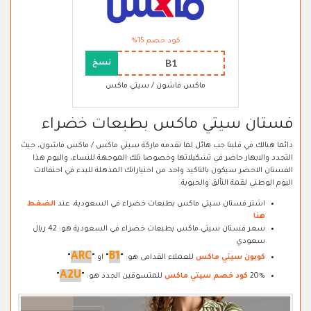
كود خصم 15%
B1
نسخ
ماكس فاشون / سيتي ماكس
فستان سيتي ماكس بطبعات خضراء
دائما هنالك في قلبنا حب هائل لما تقدمه ماركة سيتي ماكس / ماكس فاشون، حيث
التجدد والابهار حاضر في تشكيلاتها وخصوصا تلك الموجهة للنساء، واليوم هذا
الفستان الاخضر سيكون بالتاكيد واحد من اختياراتك المذهلة للبدء في احتفالات
اليوم الوطني لقمة التألق والحيوية.
اشتر فستان سيتي ماكس بطبعات خضراء في السعودية، عند
الضغط
هنا
سعر فستان سيتي ماكس بطبعات خضراء في السعودية هو: 42 ريال
سعودي
ARC
B1
كوبون سيتي ماكس
للعملاء القدامى هو:
"
"
او
"
"
A2U
20%
كود خصم سيتي ماكس
للمتسوقين الجدد هو:
"
"