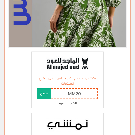
15% كود خصم الماجد للعود على جميع
المنتجات
MM20
نسخ
الماجد للعود