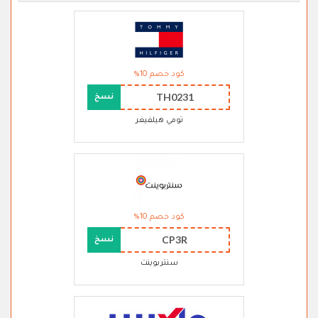
كود خصم 10%
TH0231
نسخ
تومي هيلفيغر
كود خصم 10%
CP3R
نسخ
سنتربوينت