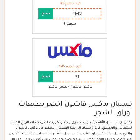
كود خصم 5%
FM2
نسخ
سيفورا
كود خصم 15%
B1
نسخ
ماكس فاشون / سيتي ماكس
فستان ماكس فاشون اخضر بطبعات
اوراق الشجر
يمكن ان تجسدي الأناقة بأسلوب عصري يعكس هويتك الفريدة ذات الروح المحبة
للانتعاش والانطلاق، فاننا نرشدك الى هذا الفستان الاخضر من ماكس فاشون
والذي يحمل طبعات باوراق الشجر، فهو محل ثقة ليرافقك خلال اطلالاتك الكاجوال
عند حضور حفلات اليوم الوطني السعودي، ولهذا كوني على ثقة بان هذا الفستان