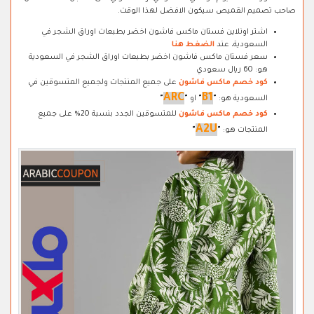
صاحب تصميم القميص سيكون الافضل لهذا الوقت.
اشتر اونلاين فستان ماكس فاشون اخضر بطبعات اوراق الشجر في
السعودية، عند
الضغط هنا
سعر فستان ماكس فاشون اخضر بطبعات اوراق الشجر في السعودية
هو: 60 ريال سعودي
كود خصم ماكس فاشون
على جميع المنتجات ولجميع المتسوقين في
ARC
B1
السعودية هو:
"
"
او
"
"
كود خصم ماكس فاشون
للمتسوقين الجدد بنسبة 20% على جميع
A2U
المنتجات هو:
"
"