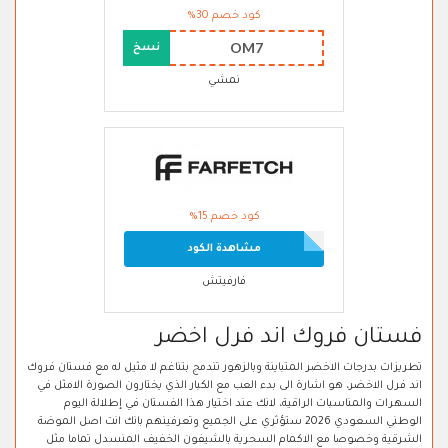
كود خصم 30%
OM7
نسخ
نمشي
كود خصم 15%
مشاهدة الكود
فارفيتش
فستان فروك اند فرل اخضر
تطريزات بدرجات الاخضر المتباينة وبالزهور تندمج بتناغم لا مثيل له مع فستان فروك
اند فرل الاخضر، هو اشارة الى بدء العب مع الكبار الذي يختارون الصورة الامثل في
السهرات والمناسبات الراقية، لانك عند اختيار هذا الفستان في إطلالة اليوم
الوطني السعودي 2026 ستؤثري على الجميع وتعرفينهم بانك انت اصل الموضة
الشرقية وخصوصا مع الاكمام السحرية بالشيفون الخفيف المنسدل تماما مثل