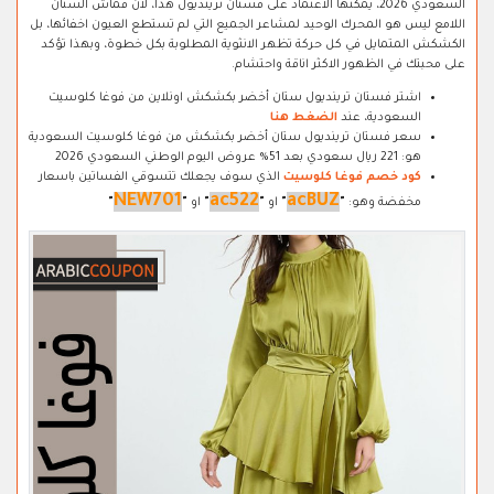
السعودي 2026، يمكنها الاعتماد على فستان ترينديول هذا، لان قماش الستان
اللامع ليس هو المحرك الوحيد لمشاعر الجميع التي لم تستطع العيون اخفائها، بل
الكشكش المتمايل في كل حركة تظهر الانثوية المطلوبة بكل خطوة، وبهذا تؤكد
على محبتك في الظهور الاكثر اناقة واحتشام.
اشتر فستان ترينديول ستان أخضر بكشكش اونلاين من فوغا كلوسيت
السعودية، عند
الضغط هنا
سعر فستان ترينديول ستان أخضر بكشكش من فوغا كلوسيت السعودية
هو: 221 ريال سعودي بعد 51% عروض اليوم الوطني السعودي 2026
كود خصم فوغا كلوسيت
الذي سوف يجعلك تتسوقي الفساتين باسعار
NEW701
ac522
acBUZ
مخفضة وهو:
"
"
او
"
"
او ​
"
"