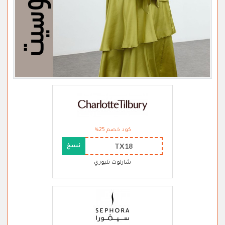
كود خصم 25%
TX18
نسخ
شارلوت تلبوري