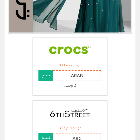
كود خصم 10%
ARAB
نسخ
كروكس
كود خصم 25%
ARC
نسخ