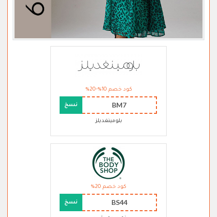
كود خصم 10%-20%
BM7
نسخ
بلومينغديلز
كود خصم 20%
BS44
نسخ