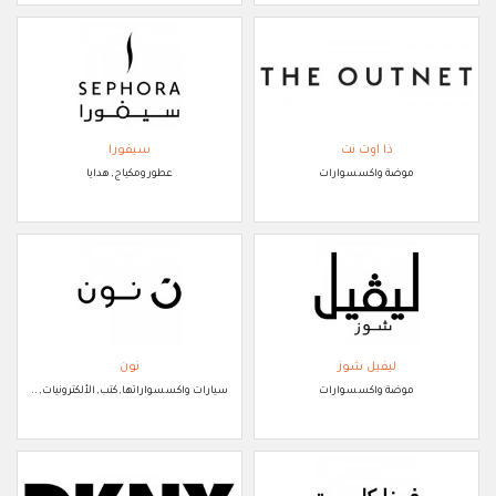
ذا اوت نت
سيفورا
موضة واكسسوارات
عطور ومكياج, هدايا
ليفيل شوز
نون
موضة واكسسوارات
سيارات واكسسواراتها, كتب, الألكترونيات, ..