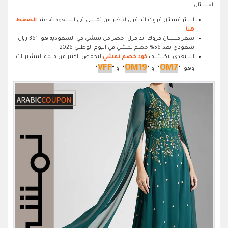
الفستان.
اشتر فستان فروك اند فرل اخضر من نمشي في السعودية، عند
الضغط
هنا
سعر فستان فروك اند فرل اخضر من نمشي في السعودية هو: 361 ريال
سعودي بعد 56% خصم نمشي في اليوم الوطني 2026
استعدي لاكتشاف
كود خصم نمشي
ليخفض الكثير من قيمة المشتريات
VFF
OM19
OM7
وهو:
"
"
او
"
"
او ​
"
"