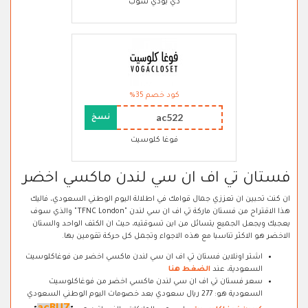
ذي بودي شوب
كود خصم 35%
ac522
نسخ
فوغا كلوسيت
فستان تي اف ان سي لندن ماكسي اخضر
ان كنت تحبين ان تعززي جمال قوامك في اطلالة اليوم الوطني السعودي، فاليك
هذا الاقتراح من فستان ماركة تي اف ان سي لندن "TFNC London" والذي سوف
يعجبك ويجعل الجميع يتسائل من اين تسوقتيه، حيث ان الكتف الواحد والستان
الاخضر هو الاكثر تناسبا مع هذه الاجواء وتجمل كل حركة تقومين بها.
اشتر اونلاين فستان تي اف ان سي لندن ماكسي اخضر من فوغاكلوسيت
السعودية، عند
الضغط هنا
سعر فستان تي اف ان سي لندن ماكسي اخضر من فوغاكلوسيت
السعودية هو: 277 ريال سعودي بعد خصومات اليوم الوطني السعودي