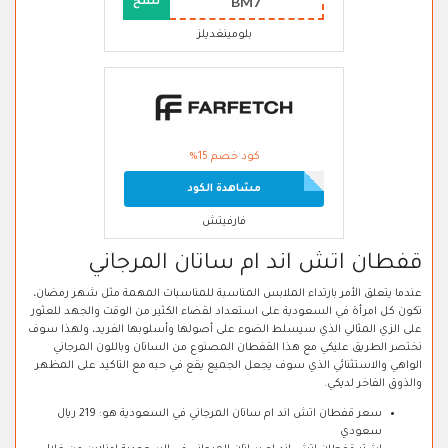
BM7
نسخ
بلومينغديلز
كود خصم 15%
مشاهدة الكود
فارفيتش
قفطان اتش اند ام ساتان المرجاني
عندما يتعلق الأمر بارتداء الملابس المناسبة للمناسبات المهمة مثل شهر رمضان،
تكون كل امرأة في السعودية على استعداد لقضاء الكثير من الوقت والجهد للعثور
على الزي المثالي الذي سيسلط الضوء على أصولها وأسلوبها الفريد، ولهذا سوف
نختصر الطريق عليكي مع هذا القفطان المصنوع من الساتان وباللون المرجاني
الواهي والاستثنائي الذي سوف يجعل الجميع يقع في حبه مع التاكيد على المظهر
والذوق الفاخر لديكي.
سعر قفطان اتش اند ام ساتان المرجاني في السعودية هو: 219 ريال
سعودي