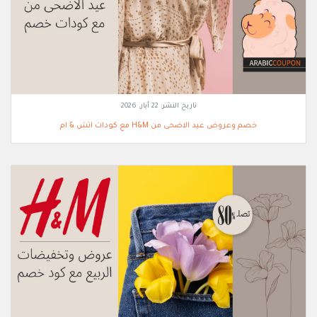
تاريخ النشر:
22 أيار, 2026
خصم وعروض عيد الاضحى من H&M مع كودات اتش & ام