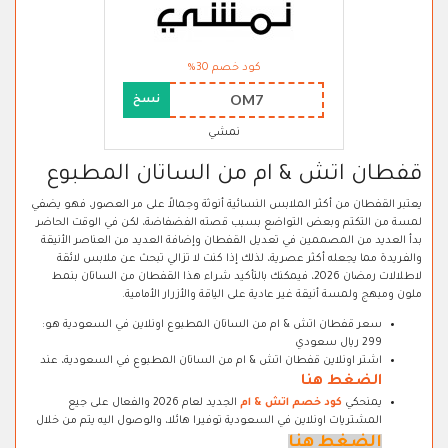
كود خصم 30%
OM7
نسخ
نمشي
قفطان اتش & ام من الساتان المطبوع
يعتبر القفطان من أكثر الملابس النسائية أنوثة وجمالاً على مر العصور، فهو يضفي
لمسة من التكتم وبعض التواضع بسبب قصته الفضفاضة، لكن في الوقت الحاضر
بدأ العديد من المصممين في تعديل القفطان وإضافة العديد من العناصر الأنيقة
والفريدة مما يجعله أكثر عصرية، لذلك إذا كنت لا تزالي تبحث عن ملابس لائقة
لاطلالات رمضان 2026، فيمكنك بالتأكيد شراء هذا القفطان من الساتان بنمط
ملون ومبهج ولمسة أنيقة غير عادية على الياقة والأزرار الأمامية.
سعر قفطان اتش & ام من الساتان المطبوع اونلاين في السعودية هو:
299 ريال سعودي
اشتر اونلاين قفطان اتش & ام من الساتان المطبوع في السعودية، عند
الضغط هنا
يمنحكي
كود خصم اتش & ام
الجديد لعام 2026 والفعال على جيع
المشتريات اونلاين في السعودية توفيرا هائلا، والوصول اليه يتم من خلال
الضغط هنا