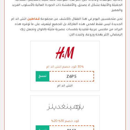
بالتأكيد التوقعات وفاجأت حتى أكثر نقاد الموضة، لأنها مليئة بالملابس النسائية
الجميلة والأنيقة بشكل لا يصدق، والأقمشة ذات الجودة العالية بالأسلوب الفريد
والمميز.
نحن متحمسين اليوم في هذا المقال بالكشف عن مجموعة
قفاطين
اتش اند ام
الجديدة ليس فقط لمحبي هذه الماركة، بل للجميع ليتعرف على ما توفره هذه
البراند من ملابس عربية تقليدية بلمسات عصرية مليئة بالالوان وتجعل زيك
الرمضاني اكثر بهجة وروعة، ولنبدء الان:
30% كود خصم اتش اند ام
Z6P5
نسخ
اتش اند ام
كود خصم 10%-20%