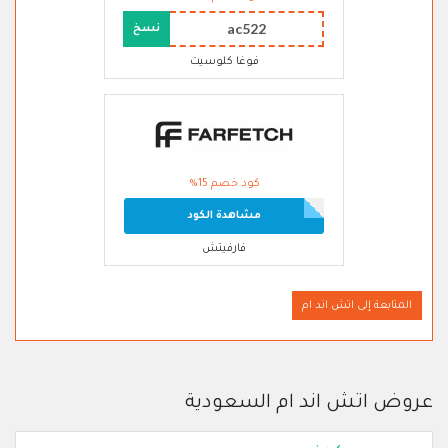
ac522
نسخ
فوغا كلوسيت
كود خصم 15%
مشاهدة الكود
فارفيتش
المتابعة إلى اتش اند ام
عروض اتش اند ام السعودية