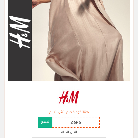
30% كود خصم اتش اند ام
Z6P5
نسخ
اتش اند ام