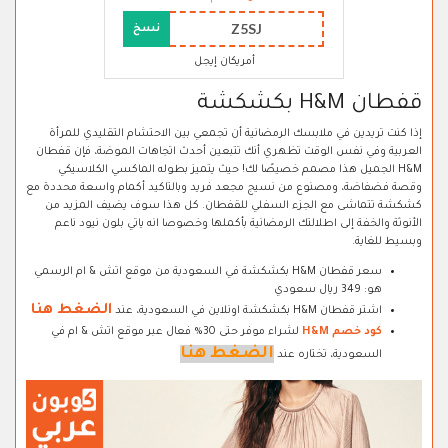
Z5SJ
نسخ
أمريكان إيجل
قفطان H&M بكشكشة
إذا كنت تريدين في ملابسك الرمضانية أن تجمعي بين الاحتشام التقليدي للمرأة
العربية وفي نفس الوقت تظهري أنك تتبعين أحدث اتجاهات الموضة، فإن قفطان
H&M الجميل هذا مصمم خصيصًا لك! حيث يتميز بطوله الماكسي الكلاسيكي
وقصة فضفاضة، ومصنوع من نسيج مجعد فريد وبالتاكيد أكمام واسعة محددة مع
كشكشة تتماشى مع الجزء السفلي للقفطان. كل هذا سوف يضيف المزيد من
الأنوثة والخفة إلى اطلالتك الرمضانية بأكملها وخصوصا انه ياتي بلون نيود ناعم
وبسيط للغاية.
سعر قفطان H&M بكشكشة في السعودية من موقع اتش & ام الرسمي
هو: 349 ريال سعودي
الضغط هنا
اشتر قفطان H&M بكشكشة اونلاين في السعودية، عند
كود خصم H&M
لشراء موفر حتى 30% فعال عبر موقع اتش & ام في
الضغط هنا
السعودية، تختاره عند