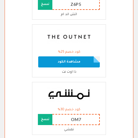
Z6P5
نسخ
اتش اند ام
كود خصم 25%
مشاهدة الكود
ذا اوت نت
كود خصم 30%
OM7
نسخ
نمشي