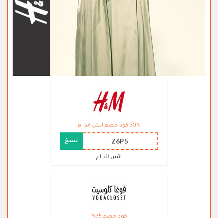
30% كود خصم اتش اند ام
Z6P5
نسخ
اتش اند ام
كود خصم 35%