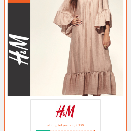
30% كود خصم اتش اند ام