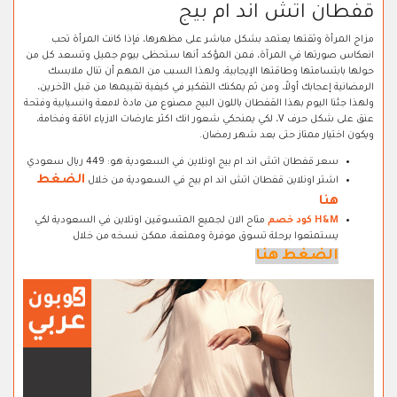
قفطان اتش اند ام بيج
مزاج المرأة وثقتها يعتمد بشكل مباشر على مظهرها، فإذا كانت المرأة تحب
انعكاس صورتها في المرآة، فمن المؤكد أنها ستحظى بيوم جميل وتسعد كل من
حولها بابتسامتها وطاقتها الإيجابية، ولهذا السبب من المهم أن تنال ملابسك
الرمضانية إعجابك أولاً، ومن ثم يمكنك التفكير في كيفية تقييمها من قبل الآخرين،
ولهذا جئنا اليوم بهذا القفطان باللون البيج مصنوع من مادة لامعة وانسيابية وفتحة
عنق على شكل حرف V، لكي يمنحكي شعور انك اكثر عارضات الازياء اناقة وفخامة،
ويكون اختيار ممتاز حتى بعد شهر رمضان.
سعر قفطان اتش اند ام بيج اونلاين في السعودية هو: 449 ريال سعودي
الضغط
اشتر اونلاين قفطان اتش اند ام بيج في السعودية من خلال
هنا
H&M كود خصم
متاح الان لجميع المتسوقين اونلاين في السعودية لكي
يستمتعوا برحلة تسوق موفرة وممتعة، ممكن نسخه من خلال
الضغط هنا