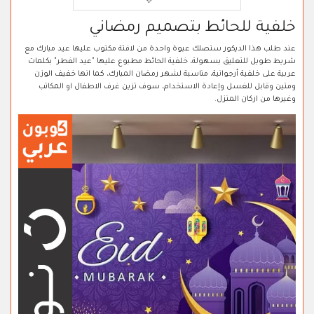
خلفية للحائط بتصميم رمضاني
عند طلب هذا الديكور ستصلك عبوة واحدة من لافتة مكتوب عليها عيد مبارك مع
شريط طويل للتعليق بسهولة، خلفية الحائط مطبوع عليها "عيد الفطر" بكلمات
عربية على خلفية أرجوانية، مناسبة لشهر رمضان المبارك، كما انها خفيف الوزن
ومتين وقابل للغسل وإعادة الاستخدام، سوف تزين غرف الاطفال او المكاتب
وغيرها من اركان المنزل.