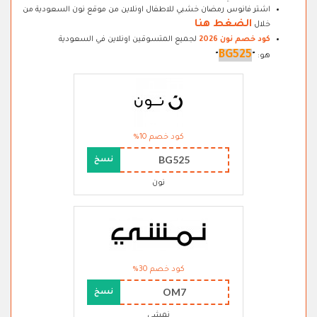
اشتر فانوس رمضان خشبي للاطفال اونلاين من موقع نون السعودية من
الضغط هنا
خلال
كود خصم نون 2026
لجميع المتسوقين اونلاين في السعودية
BG525
هو:
"
"
كود خصم 10%
BG525
نسخ
نون
كود خصم 30%
OM7
نسخ
نمشي