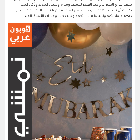
ينتظر بفارغ الصبر يوم عيد الفطر ليسعد ويمرح ويلبس الجديد ويأكل الحلوى،
يمكنك أن تستغل هذه الفرصة وتجعل العيد عيدين بالنسبة لإبنك وذلك بتغيير
ديكور غرفة النوم وتزيينها برايات نجوم وقمر ذهبي وعبارات التهنئة بالعيد.