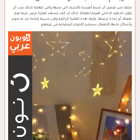
مثلما نحن نفضل أن نحيط أنفسنا بالأشياء التي نحبها والتي تلهمنا كذلك يجب أن
يكون الديكور الداخلي لغرفة اطفالنا، لذلك ان كنت تستعد لفكرة تزيين غرفة نوم
طفلك أو إعادة تزيينها، فإليك هذه الفكرة الرائعة وهي شريط إضاءة ليد به نجوم
وأشكال تحبها الأطفال سينشر الأجواء الرمضانية في غرفهم.