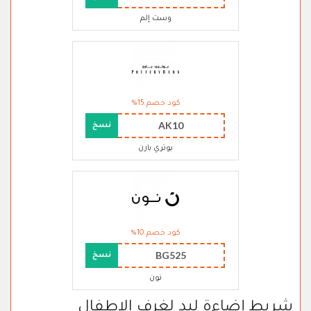
وست إلم
كود خصم 15%
AK10
نسخ
بوتري بارن
كود خصم 10%
BG525
نسخ
نون
شريط إضاءة ليد لغرف الاطفال