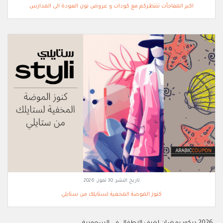
اكبر المفاجأت تنتظركم مع كودات و عروض نون العودة الى المدارس
تاريخ النشر:
30 تموز, 2026
كنوز الموضة المخفية لستايلك من ستايلي