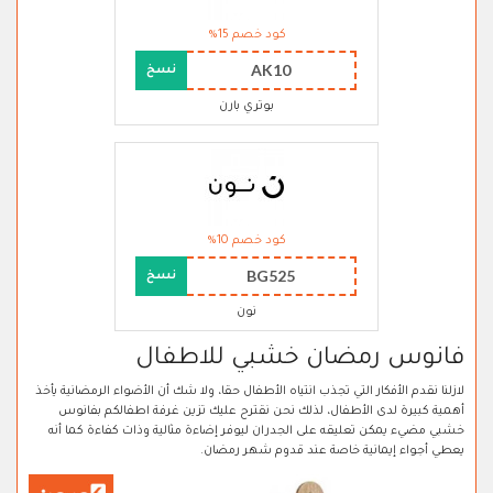
كود خصم 15%
AK10
نسخ
بوتري بارن
كود خصم 10%
BG525
نسخ
نون
فانوس رمضان خشبي للاطفال
لازلنا نقدم الأفكار التي تجذب انتياه الأطفال حقا، ولا شك أن الأضواء الرمضانية يأخذ
أهمية كبيرة لدى الأطفال، لذلك نحن نقترح عليك تزين غرفة اطفالكم بفانوس
خشبي مضيء يمكن تعليقه على الجدران ليوفر إضاءة مثالية وذات كفاءة كما أنه
يعطي أجواء إيمانية خاصة عند قدوم شهر رمضان.