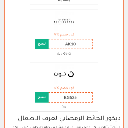
وست إلم
كود خصم 15%
AK10
نسخ
بوتري بارن
كود خصم 10%
BG525
نسخ
نون
ديكور الحائط الرمضاني لغرف الاطفال
لاشك أن أواخر شهر رمضان تعتبر فترة منعشة في حياة كل طفل، كيف لا وهو