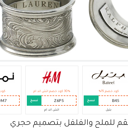
كود خصم 15%
30% كود خصم اتش اند ام
كود 
OM7
Z6P5
B45
نسخ
نسخ
بتيل
اتش اند ام
م للملح والفلفل بتصميم حجري