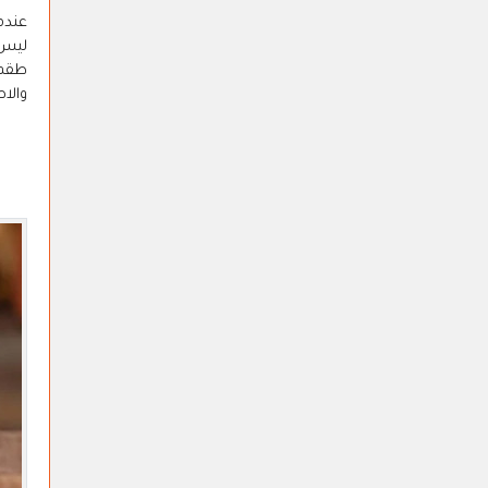
عندم
ليس 
طقم 
والا