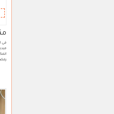
من
في ا
اتمك
رمضان ك