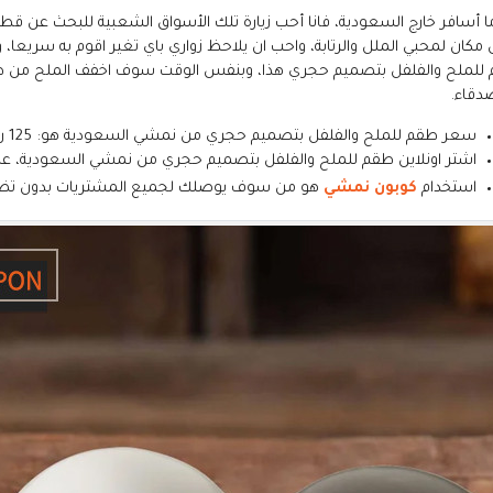
ا أسافر خارج السعودية، فانا أحب زيارة تلك الأسواق الشعبية للبحث عن قط
مكان لمحبي الملل والرتابة، واحب ان يلاحظ زواري باي تغير اقوم به سريعا،
للملح والفلفل بتصميم حجري هذا، وبنفس الوقت سوف اخفف الملح من طعام
صدقاء.
سعر طقم للملح والفلفل بتصميم حجري من نمشي السعودية هو: 125 ريال سعودي
اشتر اونلاين طقم للملح والفلفل بتصميم حجري من نمشي السعودية، ع
استخدام
كوبون نمشي
هو من سوف يوصلك لجميع المشتريات بدون تض