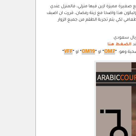
ع صغيرة مميزة ازين فيها منزلي، فالمنزل عندي
 وليكون هذا واضحا مع زينة رمضان، قررت ان اضيف
ي لكي يتم تجربة الطقم من جميع الزوار
ند
الضغط هنا
VFF
OM19
OM7
حية وهو:
"
"
او
"
"
او
"
"