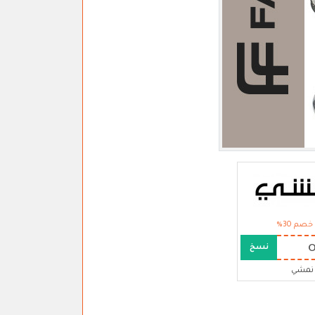
خصم 30%
نسخ
نمشي