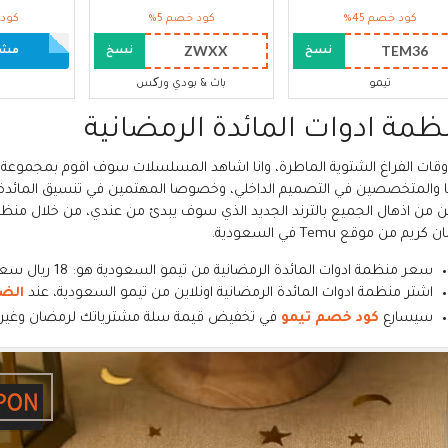
كود خصم 45%
كود خصم 5%
كود 
ZWXX
TEM36
نسخ
نسخ
مشاه
تيمو
باث & بودي ورکس
ظمة ادوات المائدة الرمضانية
وقات الفراغ الشتوية الماطرة، وانا اشاهد المسلسلات سوف اقوم بمجموعة من
ن من اذهال الجميع بالترند الجديد الذي سوف يبدئ من عندي، من خلال منظمة
ريم من موقع Temu في السعودية.
سعر منظمة ادوات المائدة الرمضانية من تيمو السعودية هو: 18 ريال سعودي بعد 70% خصم تيمو الرمضاني
اشتر منظمة ادوات المائدة الرمضانية اونلاين من تيمو السعودية، عند
الض
سيسارع
كود خصم تيمو
في تخفيض قيمة سلة مشترياتك لرمضان وغيره