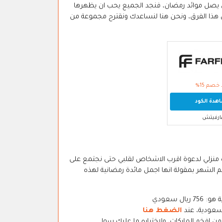
ى يصل موائد رمضان، فنجد الجميع يحب ان يظهرها
 هذا الفرق، ونحن هنا لنساعدك ونقترح مجموعة من
خصم 15%
دة الكود
ارفيتش
 انني قررت في رمضان 2026 ان اتغير وافتح باب منزلي لدعوة اقرب الاشخاص لقلبي حتى نجتمع على
تم الشهر بمقولة انها اجمل مائدة رمضانية لهذه
 سعودي
لسعودية، عند
الضغط هنا
ن افخم الماركات، ولاختياره ما عليك سوا