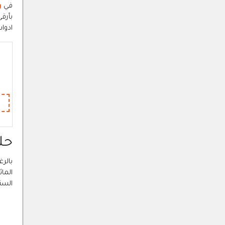
في
ر
بأرق
ادوات
حل
الما
السن