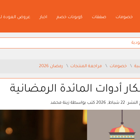
خصومات
صفقات
كوبونات خصم
اخبار
عروض العودة ل
ية
خصومات
مراجعة المنتجات
رمضان 2026
كار أدوات المائدة الرمضانية
 النشر:
22 شباط, 2026
كتب بواسطة
زينة محمد