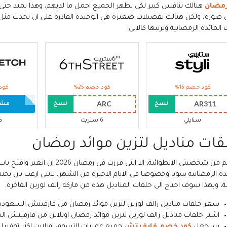
مضان
هنالك تنافس كبير لكي يظهر الجميع اجمل ما لديهم، وهذا يمتد حت
ى صورة، ولكن هنالك تفصيلات صغيرة هي الوحيدة القادرة على ان تحدث مثل
 المائدة الرمضانية ونرتبها كالاتي:
كود خصم 15%
كود خصم 25%
كود 
ARC
AR311
نسخ
نسخ
مشاه
ستايلي
6 ستريت
ف
قات مناديل لتزين موائد رمضان
بالرغم من شخصيتي الانطوائية، الا
ئدة الرمضانية سويا وخصوصا في الايام الاخيرة من الشهر، لانني ارغب بان يخت
ة، وبهذا سوف احتاج الى حلقات المناديل هذه من ماركة رالف لورين الفاخرة.
سعر حلقات مناديل رالف لورين لتزين موائد رمضان من فارفيتش السعودية هو: 756 ريال
اشتر حلقات مناديل رالف لورين لتزين موائد رمضان اونلاين من فارفيتش ا
سيجعل
كود خصم فارفيتش
جميع عمليات التسوق اونلاين اكثر توفيرا م