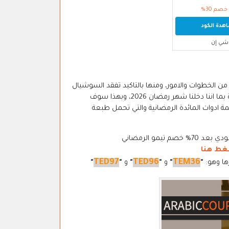
خصم 30%
دة الكود
شي إن
 الخطوات والامور، ومنها بالتاكيد تفقد السوشيال
ميديا والمتخصصين في التصميم الداخلي، وخصوصا المهتمين في تنسيق المائدة بما اننا دخلنا شهر رمضان 2026، وبهذا سوف
 ادوات المائدة الرمضانية والتي تحمل طبعة
غط هنا
TED97
TED96
TEM36
ا وهو:
"
"
و
"
"
و
"
"