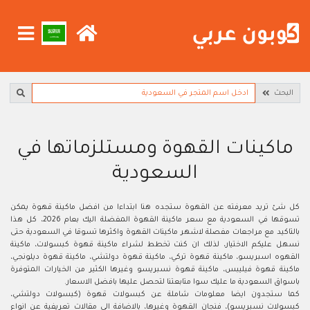
البحث
ماكينات القهوة ومستلزماتها في
السعودية
كل شئ تريد معرفته عن القهوة ستجده هنا ابتداءا من افضل ماكينة قهوة يمكن
تسوقها في السعودية مع سعر ماكينة القهوة المفضلة اليك بعام 2026، كل هذا
بالتاكيد مع مراجعات مفصلة لاشهر ماكينات القهوة واكثرها تسوقا في السعودية حتى
نسهل عليكم الاختيار، لذلك ان كنت تخطط لشراء ماكينة قهوة كبسولات، ماكينة
القهوه اسبريسو، ماكينة قهوة تركي، ماكينة قهوة دولتشي، ماكينة قهوة ديلونجي،
ماكينة قهوة فيليبس، ماكينة قهوة نسبريسو وغيرها الكثير من الخيارات المتوفرة
باسواق السعودية ما عليك سوا متابعتنا لتحصل عليها بافضل الاسعار.
كما ستجدون ايضا معلومات شاملة عن كبسولات قهوة (كبسولات دولتشي،
كبسولات نسبريسو)، فنجان القهوة وغيرها، بالاضافة الى مقالات تعريفية عن انواع