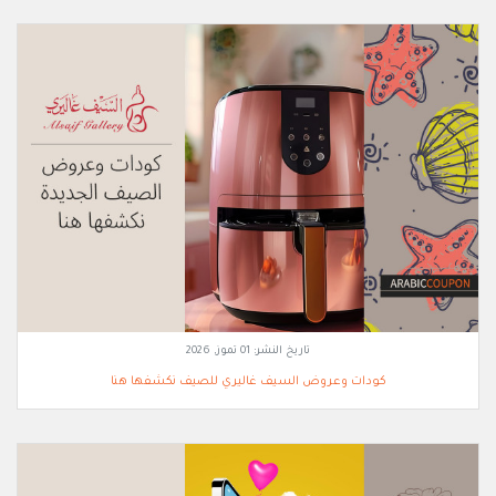
تاريخ النشر:
01 تموز, 2026
كودات وعروض السيف غاليري للصيف نكشفها هنا