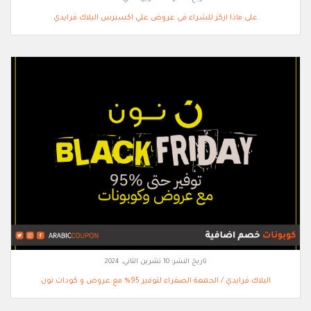
على ماذا اركز للشراء في عروض علي اكسبرس البلاك فرايدي
تاريخ النشر:
10 تشرين الثاني, 2024
البلاك فرايدي / الجمعة الصفراء لتوفير 95% مع عروض و كودات نون