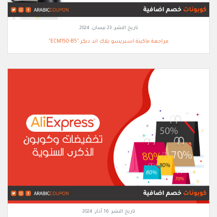
تاريخ النشر:
23 نيسان, 2024
مراجعة ماكينة اسبريسو بلاك اند ديكر "ECM150-B5"
تاريخ النشر:
16 آذار, 2024