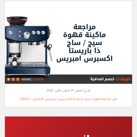
تاريخ النشر:
07 كانون الثاني, 2024
هل ماكينة قهوة سيج باريستا اكسبرس امبريس الافضل لـ 2026؟