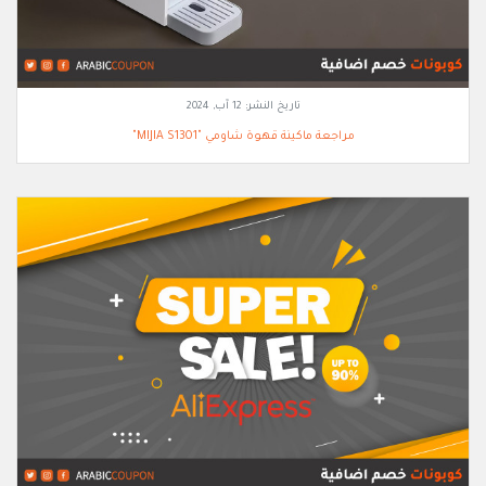
تاريخ النشر:
12 آب, 2024
مراجعة ماكينة قهوة شاومي "MIJIA S1301"