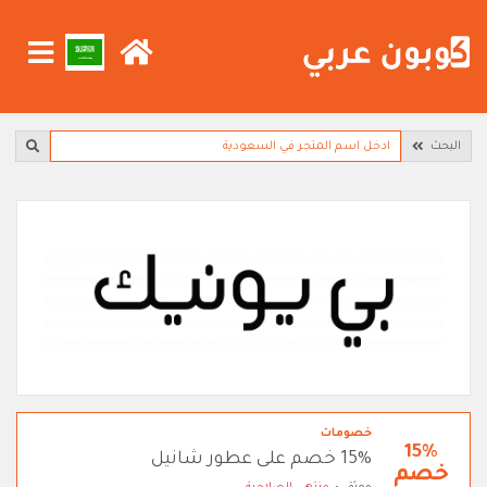
البحث
خصومات
15%
15% خصم على عطور شانيل
خصم