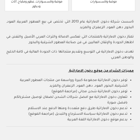
موضة واكسسوارات
موضة واكسسوارات, عطور ومكياج, أثاث
وديكور
تاسست شركة دخون الاماراتية عام 2013 التي تختص في بيع العطور العربية, العود,
البخور, دهن العود, الزعفران والمزيد
تمتاز دخون الاماراتية بالمنتجات التي تعكس الاصالة والتراث العربي الأصيل والتفنن في
اظهار الجودة والإتقان العاليين في فن صناعة العطور الشرقية والبخور
تهدف دخون الاماراتية في التوسع وتقديم منتجاتها ذات الجودة العالية في كافة الخليج
والوطن العربي
مميزات الشراء من موقع دخون الاماراتية
توفر دخون الاماراتية مجموعة كبيرة وواسعة من منتجات العطور العربية
الشرقية, البخور, العود, دهن العود, الزعفران والمزيد
توفر دخون الاماراتية شحن مجاني (مراجعة الموقع)
تتعاون دخون الاماراتية مع افضل شركات الشحن لضمان توصيل مشترياتكم
بافضل صورة
تدعم دخون الاماراتية طرق دفع متعددة ومنها الدفع عند الاستلام
تدعم دخون الاماراتية سياسة الاسترجاع والتبديل (مراجعة الموقع)
يدعم موقع دخون الاماراتية اللغة العربية