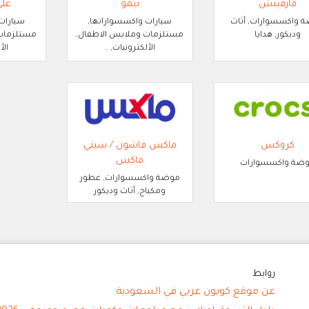
فارفيتش
تيمو
عل
 واكسسوارات, أثاث
سيارات واكسسواراتها,
سيارات
وديكور, هدايا
مستلزمات وملابس الاطفال,
مستلزمات 
الألكترونيات, ..
الأ
كروكس
ماكس فاشون / سيتي
ماكس
ضة واكسسوارات
موضة واكسسوارات, عطور
ومكياج, أثاث وديكور
روابط
عن موقع كوبون عربي في السعودية