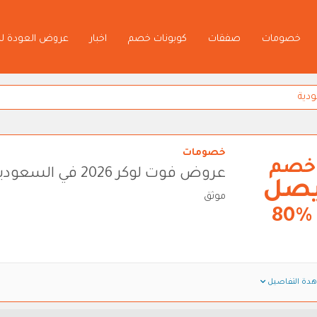
خصومات
صفقات
كوبونات خصم
اخبار
عروض العودة ل
خصومات
خصم
عروض فوت لوكر 2026 في السعودية
صل
موثق
80%
دة التفاصيل