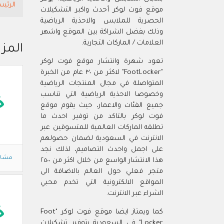
الرئيس
موقع فوت لوكر أحدث واكبر التشكيلات
الحصرية للملابس والاحذية الرياضية
وذلك بفضل الشراكة بين الموقع واشهر
العلامات / الماركات التجارية.
المز
تعود شهرة وانتشار موقع فوت لوكر
"FootLocker" لاكثر من ٣٠ عام من الخبرة
المتواصلة في مجال المنتجات الرياضية
وخصوصا الاحذية الرياضية التي تناسب
خ
جميع الفئات والاعمار، حيث يقوم موقع
فوت لوكر بالتاكد من توفير احدث ما
تطلقه الماركات العالمية للمتسوقين عبر
الانترنت في السعودية لضمان حصولهم
على اجمل واحدث التصاميم، لذلك نجد
مشاه
هذا الانتشار الواسع من خلال اكثر من ٢٥٠٠
متجر فعلي حول العالم بالاضافة الى
المواقع الالكترونية التي تخدم محبي
الشراء عبر الانترنت.
خ
كما ويمتاز ايضا موقع فوت لوكر "Foot
Locker" في السعودية بتوفير تشكيلات