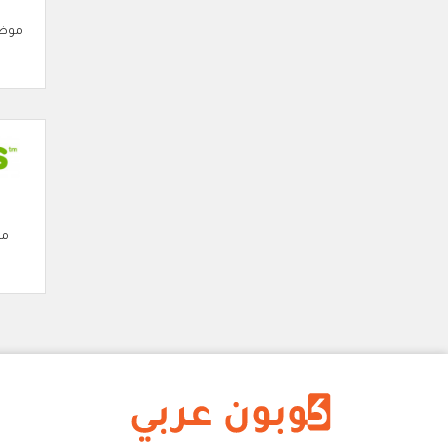
موضة
مو