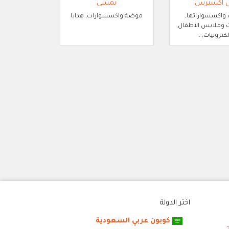
ي اكسبرس
نمشي
 واكسسواراتها,
موضة واكسسوارات, هدايا
وملابس الاطفال,
لكترونيات, ..
اختر الدولة
كوبون عربي السعودية