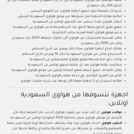
تكلفة التوصيل من هواوي السعودية هي 12 ريال سعودي فقط، للطلبات التي لم
تتجاوز 200 ريال سعودي.
شروحات مفصلة حول جميع اجهزة هواوي عبر الموقع الرسمي.
امكانية مقارنة الاجهزة قبل تسوقها عبر موقع هواوي السعودية الرسمي.
ضمان هواوي لمدة سنتين عند التسوق اونلاين في السعودية.
جميع طرق الدفع ومنها الدفع عند الاستلام متاحة من هواوي في السعودية.
يدعم موقع هواوي اللغة العربية بجانب الانجليزية.
يمكن تقسيط المشتريات من هواوي التي تجاوزت قيمتها 2000 ريال سعودي
واقل من 1000 ريال سعودي.
يمكنك ارجاع اجهزة هواوي مجانا خلال يومين من تاريخ الاستلام.
الاسترجاع مجاني من هواوي السعودية خلال 14 يوم من تاريخ الاستلام.
بوابات دفع امنة يقدمها موقع هواوي للمتسوقين في السعودية.
ستكسب نقاط هواوي بعد اي عملية تسوق اونلاين في السعودية.
يمكن اكتشاف جميع اسعار قطع الصيانة اونلاين من موقع هواوي السعودية.
الكثير من الطرق للتواصل مع خدمة عملاء هواوي السعودية.
امكانية استبدال اي 3 اجهزة مهما كان نوعها عند شراء منتجات هواوي.
اجهزة تتسوقها من هواوي السعودية
اونلاين:
جوالات هواوي
: ان كنت تبحث عن تلفون هواوي الجديد، فان الفرصة لديك لكي
تكتشف اي موبايل هواوي ضمن تشكيلة 2026 المتوفرة اونلاين في السعودية.
لابتوب هواوي
: احدثت هواوي ميت بوك بمختلف اصداراتها ثورة كبيرة ليس فقط
بالتصاميم والتقنيات، بل بقدرتها على تعزيز انتاجيتك والابداع، وكلها تجدها على