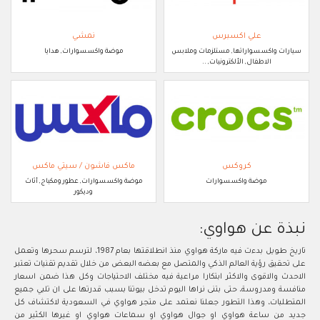
علي اكسبرس
نمشي
سيارات واكسسواراتها, مستلزمات وملابس
موضة واكسسوارات, هدايا
الاطفال, الألكترونيات, ..
كروكس
ماكس فاشون / سيتي ماكس
موضة واكسسوارات
موضة واكسسوارات, عطور ومكياج, أثاث
وديكور
نبذة عن هواوي:
تاريخ طويل بدءت فيه ماركة هواوي منذ انطلاقتها بعام 1987، لترسم سحرها وتعمل
على تحقيق رؤية العالم الذكي والمتصل مع بعضه البعض من خلال تقديم تقنيات تعتبر
الاحدث والاقوى والاكثر ابتكارا مراعية فيه مختلف الاحتياجات وكل هذا ضمن اسعار
منافسة ومدروسة، حتى بتنى نراها اليوم تدخل بيوتنا بسبب قدرتها على ان تلبي جميع
المتطلبات، وهذا التطور جعلنا نعتمد على متجر هواوي في السعودية لاكتشاف كل
جديد من ساعة هواوي او جوال هواوي او سماعات هواوي او غيرها الكثير من