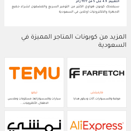
التقييم: 4.9 على 5 من 1177 زائر
سيمنحك كوبون هواوي الكثير من التوفير السريع والمضمون لشراء جميع
الاجهزة والالكترونيات اونلاين في السعودية
المزيد من كوبونات المتاجر المميزة في
السعودية
فارفيتش
تيمو
موضة واكسسوارات, أثاث وديكور, هدايا
سيارات واكسسواراتها, مستلزمات وملابس
الاطفال, الألكترونيات, ..