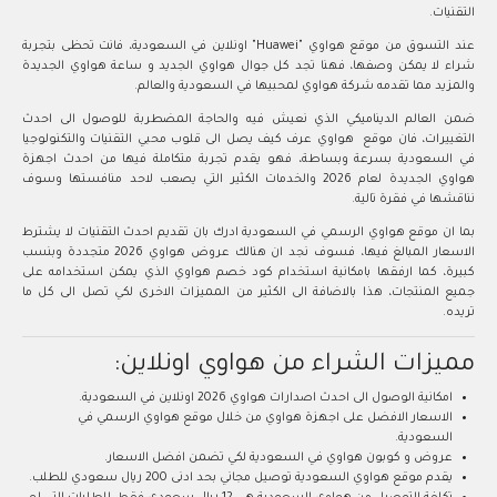
التقنيات.
عند التسوق من موقع هواوي "Huawei" اونلاين في السعودية، فانت تحظى بتجربة
شراء لا يمكن وصفها، فهنا تجد كل جوال هواوي الجديد و ساعة هواوي الجديدة
والمزيد مما تقدمه شركة هواوي لمحبيها في السعودية والعالم.
ضمن العالم الديناميكي الذي نعيش فيه والحاجة المضطربة للوصول الى احدث
التغييرات، فان موقع هواوي عرف كيف يصل الى قلوب محبي التقنيات والتكنولوجيا
في السعودية بسرعة وبساطة، فهو يقدم تجربة متكاملة فيها من احدث اجهزة
هواوي الجديدة لعام 2026 والخدمات الكثير التي يصعب لاحد منافستها وسوف
نناقشها في فقرة تالية.
بما ان موقع هواوي الرسمي في السعودية ادرك بان تقديم احدث التقنيات لا يشترط
الاسعار المبالغ فيها، فسوف نجد ان هنالك عروض هواوي 2026 متجددة وبنسب
كبيرة، كما ارفقها بامكانية استخدام كود خصم هواوي الذي يمكن استخدامه على
جميع المنتجات، هذا بالاضافة الى الكثير من المميزات الاخرى لكي تصل الى كل ما
تريده.
مميزات الشراء من هواوي اونلاين:
امكانية الوصول الى احدث اصدارات هواوي 2026 اونلاين في السعودية.
الاسعار الافضل على اجهزة هواوي من خلال موقع هواوي الرسمي في
السعودية.
عروض و كوبون هواوي في السعودية لكي تضمن افضل الاسعار.
يقدم موقع هواوي السعودية توصيل مجاني بحد ادنى 200 ريال سعودي للطلب.