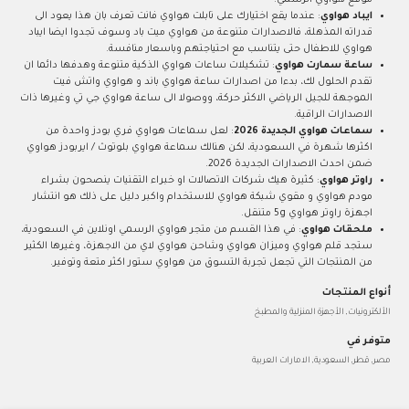
موقع هواوي الرسمي.
ايباد هواوي
: عندما يقع اختيارك على تابلت هواوي فانت تعرف بان هذا يعود الى
قدراته المذهلة، فالاصدارات متنوعة من هواوي ميت باد وسوف تجدوا ايضا ايباد
هواوي للاطفال حتى يتناسب مع احتياجتهم وباسعار منافسة.
ساعة سمارت هواوي
: تشكيلات ساعات هواوي الذكية متنوعة وهدفها دائما ان
تقدم الحلول لك، بدءا من اصدارات ساعة هواوي باند و هواوي واتش فيت
الموجهة للجيل الرياضي الاكثر حركة، ووصولا الى ساعة هواوي جي تي وغيرها ذات
الاصدارات الراقية.
سماعات هواوي الجديدة 2026
: لعل سماعات هواوي فري بودز واحدة من
اكثرها شهرة في السعودية، لكن هنالك سماعة هواوي بلوتوث / ايربودز هواوي
ضمن احدث الاصدارات الجديدة 2026.
راوتر هواوي
: كثيرة هيك شركات الاتصالات او خبراء التقنيات ينصحون بشراء
مودم هواوي و مقوي شبكة هواوي للاستخدام واكبر دليل على ذلك هو انتشار
اجهزة راوتر هواوي 5g متنقل.
ملحقات هواوي
: في هذا القسم من متجر هواوي الرسمي اونلاين في السعودية،
ستجد قلم هواوي وميزان هواوي وشاحن هواوي لاي من الاجهزة، وغيرها الكثير
من المنتجات التي تجعل تجربة التسوق من هواوي ستور اكثر متعة وتوفير.
أنواع المنتجات
الألكترونيات, الأجهزة المنزلية والمطبخ
متوفر في
مصر, قطر, السعودية, الامارات العربية