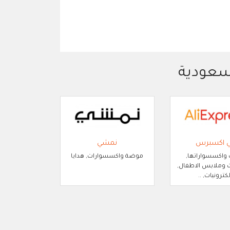
لسعودية
ي اكسبرس
نمشي
 واكسسواراتها,
موضة واكسسوارات, هدايا
وملابس الاطفال,
لكترونيات, ..