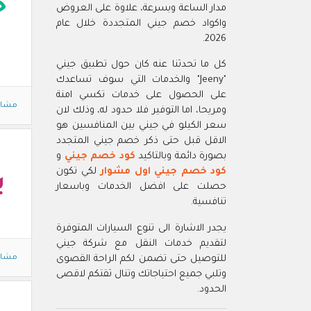
خ
مدار الساعة وبسرعة، علاوة على العروض
واكواد خصم جيني المتجددة خلال عام
2026.
كل ما تحدثنا عنه كان حول تطبيق جيني
"Jeeny" والخدمات التي سوف تساعدك
على الحصول على خدمات تكسي امنة
مشاه
ومريحا، اما التوفير فلا حدود له، وذلك لان
سعر الكيلو في جيني بين المنافسين هو
الاقل قبل حتى ذكر خصم جيني المتجدد
بصورة دائمة وبالتاكيد
كود خصم جيني
و
كود خصم جيني اول مشوار
لكي تكون
ي
حصلت على افضل الخدمات وباسعار
تنافسية.
يجدر الاشارة الى تنوع السيارات المتوفرة
لتقديم خدمات النقل مع شركة جيني
مشاه
للتوصيل حتى تضمن لكم الراحة القصوى
وتلبي جميع احتياجاتك وتنال ثقتكم لاقصى
الحدود.