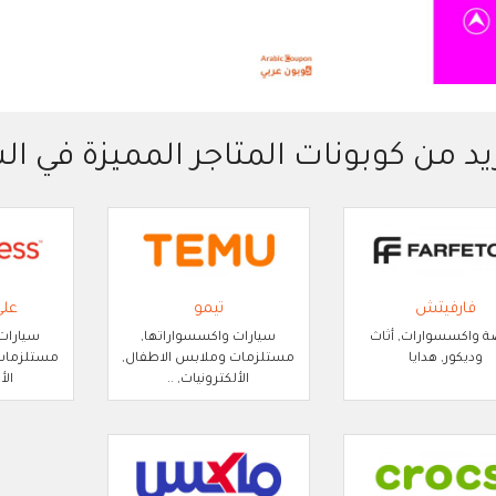
يد من كوبونات المتاجر المميزة في ا
فارفيتش
تيمو
عل
 واكسسوارات, أثاث
سيارات واكسسواراتها,
سيارات
وديكور, هدايا
مستلزمات وملابس الاطفال,
مستلزمات 
الألكترونيات, ..
الأ