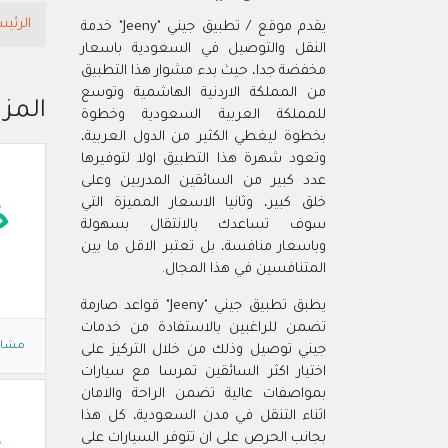
الرئيس
يقدم موقع / تطبيق جيني "Jeeny" خدمة
النقل والتوصيل في السعودية باسعار
مخفضة جدا، حيث بدء مشوار هذا التطبيق
من المملكة الاردنية الهاشمية وتوسع
المز
للمملكة العربية السعودية وخطوة
بخطوة ليغطي الكثير من الدول العربية،
وتعود شهرة هذا التطبيق اولا لتوفيرها
عدد كبير من السائقين المدربين وعلى
خلق كبير، وثانيا الاسعار المميزة التي
خ
سوف تساعدك بالانتقال بسهولة
وباسعار منافسة، بل تعتبر الاقل ما بين
المتنافسين في هذا المجال.
يطبق تطبيق جيني "Jeeny" قواعد صارمة
تضمن للراغبين بالاستفادة من خدمات
مشاه
جيني توصيل وذلك من خلال التركيز على
اختيار اكثر السائقين تمرسا مع سيارات
بمواصفات عالية تضمن الراحة والامان
اثناء التنقل في مدن السعودية، كل هذا
بجانب الحرص على ان تتوفر السيارات على