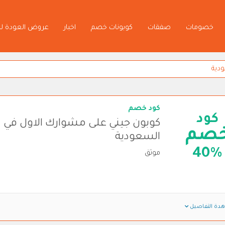
خصومات
صفقات
كوبونات خصم
اخبار
عروض العودة ل
كود خصم
كود
كوبون جيني على مشوارك الاول في
صم
السعودية
40%
موثق
دة التفاصيل