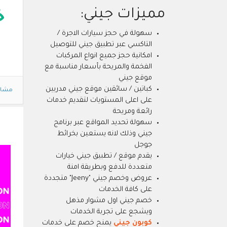
مميزات جيني:
خ
سهولة في حجز سيارات الاجرة /
التاكسي عبر تطبيق جيني للتوصيل
امكانية حجز جميع انواع المركبات
الفخمة والمريحة بأسعار مناسبة مع
موقع جيني
كباتين / سائقين موقع جيني مدربين
مشاه
على اعلى المستويات لتقديم خدمات
رائعة ومريحة
سهولة تحديد المواقع عبر برنامج
جيني وذلك لانه يستعين بخرائط
جوجل
يقدم موقع / تطبيق جيني خيارات
متعددة للدفع وبطريقة امنة
عروض وخصم جيني "Jeeny" متجددة
على كافة الخدمات
خصم جيني اول مشوار مذهل
ويشجع على تجربة الخدمات
كوبون جيني
يمنح خصم على خدمات