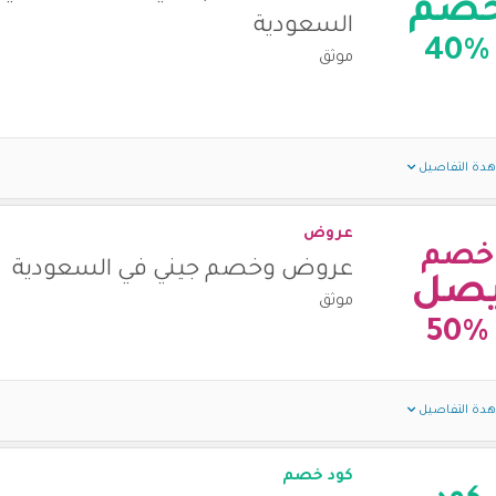
صم
السعودية
40%
موثق
دة التفاصيل
عروض
خصم
عروض وخصم جيني في السعودية
صل
موثق
50%
دة التفاصيل
كود خصم