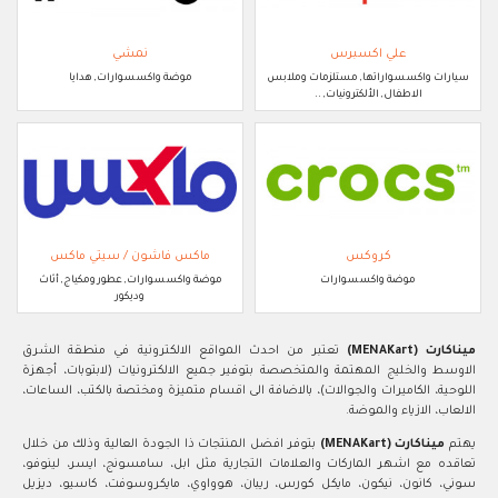
علي اكسبرس
نمشي
سيارات واكسسواراتها, مستلزمات وملابس
موضة واكسسوارات, هدايا
الاطفال, الألكترونيات, ..
كروكس
ماكس فاشون / سيتي ماكس
موضة واكسسوارات
موضة واكسسوارات, عطور ومكياج, أثاث
وديكور
ميناكارت (MENAKart)
تعتبر من احدث المواقع الالكترونية في منطقة الشرق
الاوسط والخليج المهتمة والمتخصصة بتوفير جميع الالكترونيات (لابتوبات، أجهزة
اللوحية، الكاميرات والجوالات)، بالاضافة الى اقسام متميزة ومختصة بالكتب، الساعات،
الالعاب، الازياء والموضة.
يهتم
ميناكارت (MENAKart)
بتوفر افضل المنتجات ذا الجودة العالية وذلك من خلال
تعاقده مع اشهر الماركات والعلامات التجارية مثل ابل، سامسونج، ايسر، لينوفو،
سوني، كانون، نيكون، مايكل كورس، ريبان، هوواوي، مايكروسوفت، كاسيو، ديزيل