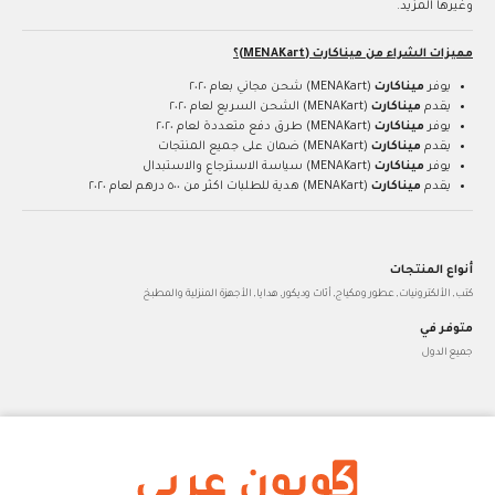
وغيرها المزيد.
مميزات الشراء من ميناكارت (MENAKart)؟
يوفر
ميناكارت
(MENAKart) شحن مجاني بعام ٢٠٢٠
يقدم
ميناكارت
(MENAKart) الشحن السريع لعام ٢٠٢٠
يوفر
ميناكارت
(MENAKart) طرق دفع متعددة لعام ٢٠٢٠
يقدم
ميناكارت
(MENAKart) ضمان على جميع المنتجات
يوفر
ميناكارت
(MENAKart) سياسة الاسترجاع والاستبدال
يقدم
ميناكارت
(MENAKart) هدية للطلبات اكثر من ٥٠٠ درهم لعام ٢٠٢٠
أنواع المنتجات
كتب, الألكترونيات, عطور ومكياج, أثاث وديكور, هدايا, الأجهزة المنزلية والمطبخ
متوفر في
جميع الدول