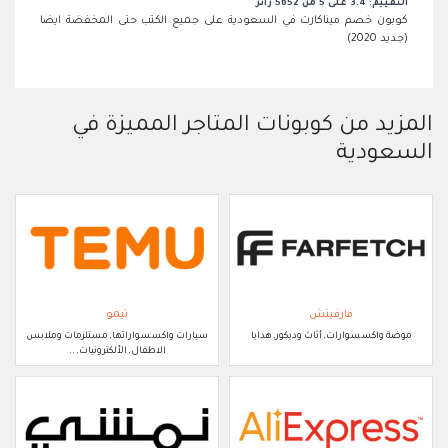
التقييم: 3.4 على 5 من 5652 زائر
كوبون خصم ميناكارت في السعودية على جميع الكتب حتى المخفضة ايضا
(جديد 2020)
المزيد من كوبونات المتاجر المميزة في
السعودية
فارفيتش
تيمو
موضة واكسسوارات, أثاث وديكور, هدايا
سيارات واكسسواراتها, مستلزمات وملابس
الاطفال, الألكترونيات, ..