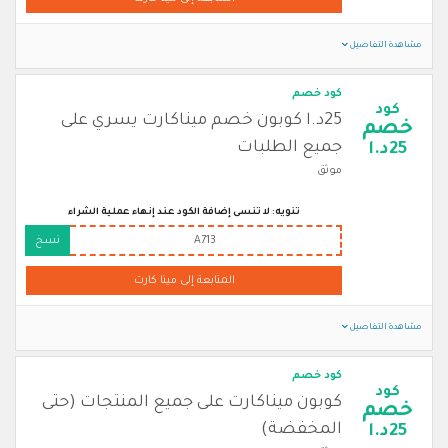
مشاهدة التفاصيل
كود خصم
كود
25د.ا كوبون خصم ميناكارت يسري على
خصم
جميع الطلبات
25د.ا
موثق
تنويه: لا تنسى إضافة الكود عند إنهاء عملية الشراء
A713
نسخ
المتابعة إلى مينا كارت
مشاهدة التفاصيل
كود خصم
كود
كوبون ميناكارت على جميع المنتجات (حتى
خصم
المخفضة)
25د.ا