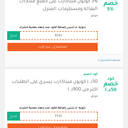
5% كوبون ميناكارت على جميع منتجات
خصم
البقالة ومستلزمات المنزل
5%
موثق
تنويه: لا تنسى إضافة الكود عند إنهاء عملية الشراء
K042
نسخ
المتابعة إلى مينا كارت
مشاهدة التفاصيل
كود خصم
كود
50د.ا كوبون ميناكارت يسري على الطلبات
خصم
اكثر من 900د.ا
50د.ا
موثق
تنويه: لا تنسى إضافة الكود عند إنهاء عملية الشراء
P545
نسخ
المتابعة إلى مينا كارت