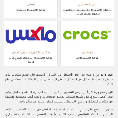
علي اكسبرس
نمشي
سيارات واكسسواراتها, مستلزمات وملابس
موضة واكسسوارات, هدايا
الاطفال, الألكترونيات, ..
كروكس
ماكس فاشون / سيتي ماكس
موضة واكسسوارات
موضة واكسسوارات, عطور ومكياج, أثاث
وديكور
ممز ورلد
هي واحدة من أكبر الأسواق في الشرق الأوسط التي تقدم منتجات للأم,
حديثي الولادة والأطفال من الأطفال حديثي الولادة إلى عمر 12 عامًا. تأسست في عام
2011.
اليوم
ممز ورلد
هو أكبر موقع للتسوق لجميع الأشياء التي تريدها الأم والطفل، وهو
يوفر أفضل سوق على شبكة الإنترنت لجميع الاحتياجات. ويوفر أيضًا مجموعة واسعة
من منتجات الأطفال والرضع التي يمكن للعملاء العثور عليها في مكان واحد.
يحتوي الموقع على جميع المنتجات المتعلقة بالأطفال من عربات الأطفال ، مقاعد
الاطفال ، الأثاث, الملابس, العاب, الكتب, وأدوات السفر, معدات الحضانة, حلول