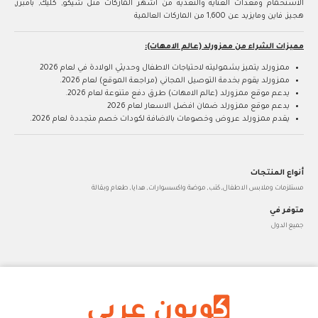
الاستحمام ومعدات العناية والتغذية من اشهر الماركات مثل شيكو, كليك, بامبرز,
هجيز, فاين ومايزيد عن 1,600 من الماركات العالمية
مميزات الشراء من ممزورلد (عالم الامهات):
ممزورلد يتميز بشموليته لاحتياجات الاطفال وحديثي الولادة في لعام 2026
ممزورلد يقوم بخدمة التوصيل المجاني (مراجعة الموقع) لعام 2026.
يدعم موقع ممزورلد (عالم الامهات) طرق دفع متنوعة لعام 2026.
يدعم موقع ممزورلد ضمان افضل الاسعار لعام 2026
يقدم ممزورلد عروض وخصومات بالاضافة لكودات خصم متجددة لعام 2026.
أنواع المنتجات
مستلزمات وملابس الاطفال, كتب, موضة واكسسوارات, هدايا, طعام وبقالة
متوفر في
جميع الدول