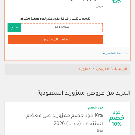
15%
موثق
تنويه: لا تنسى إضافة الكود عند إنهاء عملية الشراء
ACMW44
نسخ
المتابعة إلى ممزورلد
مشاهدة التفاصيل
الرئيسية
العروض
ممزورلد
المزيد من عروض ممزورلد السعودية
كود خصم
كود
10% كود خصم ممزورلد على معظم
خصم
المنتجات (جديد) 2026
10%
موثق