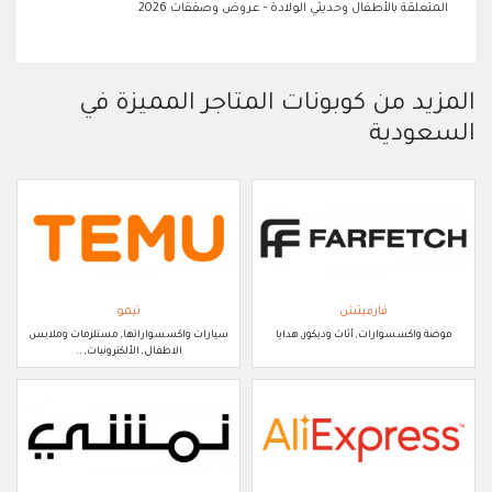
المتعلقة بالأطفال وحديثي الولادة - عروض وصفقات 2026
المزيد من كوبونات المتاجر المميزة في
السعودية
فارفيتش
تيمو
موضة واكسسوارات, أثاث وديكور, هدايا
سيارات واكسسواراتها, مستلزمات وملابس
الاطفال, الألكترونيات, ..