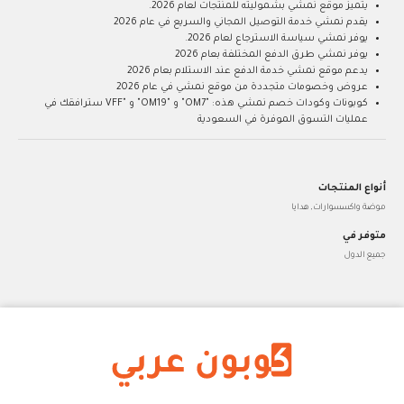
يتميز موقع نمشي بشموليته للمنتجات لعام 2026.
يقدم نمشي خدمة التوصيل المجاني والسريع في عام 2026
يوفر نمشي سياسة الاسترجاع لعام 2026.
يوفر نمشي طرق الدفع المختلفة بعام 2026
يدعم موقع نمشي خدمة الدفع عند الاستلام بعام 2026
عروض وخصومات متجددة من موقع نمشي في عام 2026
كوبونات وكودات خصم نمشي هذه: "OM7" و "OM19" و "VFF سترافقك في
عمليات التسوق الموفرة في السعودية
أنواع المنتجات
موضة واكسسوارات, هدايا
متوفر في
جميع الدول