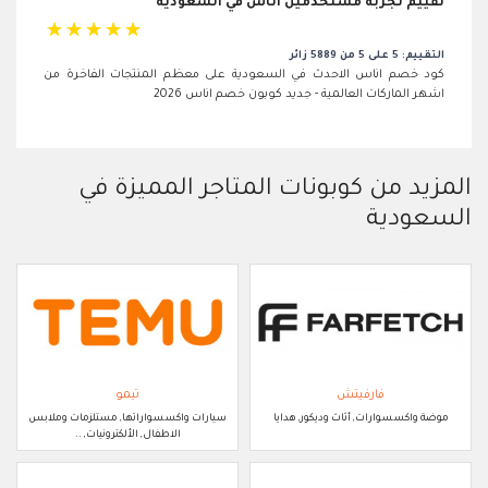
تقييم تجربة مستخدمين أُناس في السعودية
☆
☆
☆
☆
☆
التقييم: 5 على 5 من 5889 زائر
كود خصم اناس الاحدث في السعودية على معظم المنتجات الفاخرة من
اشهر الماركات العالمية - جديد كوبون خصم اناس 2026
المزيد من كوبونات المتاجر المميزة في
السعودية
فارفيتش
تيمو
موضة واكسسوارات, أثاث وديكور, هدايا
سيارات واكسسواراتها, مستلزمات وملابس
الاطفال, الألكترونيات, ..