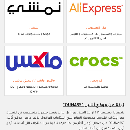
علي اكسبرس
نمشي
سيارات واكسسواراتها, مستلزمات وملابس
موضة واكسسوارات, هدايا
الاطفال, الألكترونيات, ..
كروكس
ماكس فاشون / سيتي ماكس
موضة واكسسوارات
موضة واكسسوارات, عطور ومكياج, أثاث
وديكور
نبذة عن موقع أناس "OUNASS"
شهد ١٥ ديسمبر ٢٠١٦ إزاحة الستار عن أول بوابة رقمية حصرية متخصصة في التسوق
عبر الإنترنت تقدمها مجموعة الطاير لبيع المنتجات الفاخرة، لذلك حرص موقع أُناس
"OUNASS" على ضمان توفير أكثر من ٢٥٠ ماركة فاخرة من المنتجات التي أبدعتها أيدي
أرقى المصممين من أنحاء العالم.