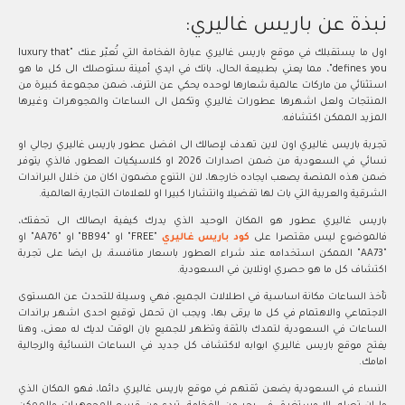
نبذة عن باريس غاليري:
اول ما يستقبلك في موقع باريس غاليري عبارة الفخامة التي تُعبّر عنك "luxury that
defines you"، مما يعني بطبيعة الحال، بانك في ايدي أمينة ستوصلك الى كل ما هو
استثنائي من ماركات عالمية شعارها لوحده يحكي عن الترف، ضمن مجموعة كبيرة من
المنتجات ولعل اشهرها عطورات غاليري وتكمل الى الساعات والمجوهرات وغيرها
المزيد الممكن اكتشافه.
تجربة باريس غاليري اون لاين تهدف لإصالك الى افضل عطور باريس غاليري رجالي او
نسائي في السعودية من ضمن اصدارات 2026 او كلاسيكيات العطور، فالذي يتوفر
ضمن هذه المنصة يصعب ايجاده خارجها، لان التنوع مضمون اكان من خلال البراندات
الشرقية والعربية التي بات لها تفضيلا وانتشارا كبيرا او للعلامات التجارية العالمية.
باريس غاليري عطور هو المكان الوحيد الذي يدرك كيفية ايصالك الى تحفتك،
فالموضوع ليس مقتصرا على
كود باريس غاليري
"FREE" او "BB94" او "AA76" او
"AA73" الممكن استخدامه عند شراء العطور باسعار منافسة، بل ايضا على تجربة
اكتشاف كل ما هو حصري اونلاين في السعودية.
تأخذ الساعات مكانة اساسية في اطلالات الجميع، فهي وسيلة للتحدث عن المستوى
الاجتماعي والاهتمام في كل ما يرقى بها، ويجب ان تحمل توقيع احدى اشهر براندات
الساعات في السعودية لتمدك بالثقة وتظهر للجميع بان الوقت لديك له معنى، وهنا
يفتح موقع باريس غاليري ابوابه لاكتشاف كل جديد في الساعات النسائية والرجالية
امامك.
النساء في السعودية يضعن ثقتهم في موقع باريس غاليري دائما، فهو المكان الذي