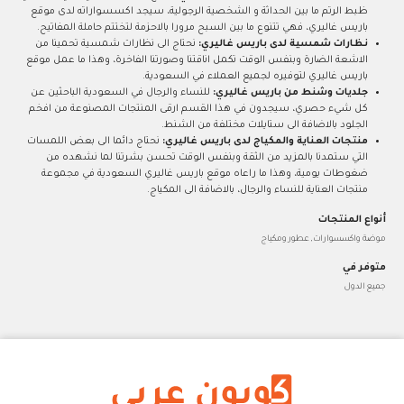
ظبط الرتم ما بين الحداثة و الشخصية الرجولية، سيجد اكسسواراته لدى موقع
باريس غاليري، فهي تتنوع ما بين السبح مرورا بالاحزمة لتختتم حاملة المفاتيح.
نظارات شمسية لدى باريس غاليري:
نحتاج الى نظارات شمسية تحمينا من
الاشعة الضارة وبنفس الوقت تكمل اناقتنا وصورتنا الفاخرة، وهذا ما عمل موقع
باريس غاليري لتوفيره لجميع العملاء في السعودية.
جلديات وشنط من باريس غاليري:
للنساء والرجال في السعودية الباحثين عن
كل شيء حصري، سيجدون في هذا القسم ارقى المنتجات المصنوعة من افخم
الجلود بالاضافة الى ستايلات مختلفة من الشنط.
منتجات العناية والمكياج لدى باريس غاليري:
نحتاج دائما الى بعض اللمسات
التي ستمدنا بالمزيد من الثقة وبنفس الوقت تحسن بشرتنا لما نشهده من
ضغوطات يومية، وهذا ما راعاه موقع باريس غاليري السعودية في مجموعة
منتجات العناية للنساء والرجال، بالاضافة الى المكياج.
أنواع المنتجات
موضة واكسسوارات, عطور ومكياج
متوفر في
جميع الدول