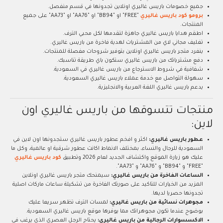
جميع خصومات باريس غاليري اونلاين تجدونها في قسم منفصل.
برومو كود باريس غاليري
"FREE" او "BB94" او "AA76" او "AA73" على جميع
المنتجات.
اطقم هدايا باريس غاليري جاهزة لتقدمها لكل محبي الترف.
تغليف مجاني لاي من المشتريات لهدية فاخرة من باريس غاليري.
ينفرد متجر باريس غاليري اونلاين بتوفير شروحات مفصلة للمنتجات.
دفع مشترياتك من باريس غاليري ستكون باي طريقة تناسبك.
شفافية في شروط الاسترجاع من باريس غاليري في السعودية.
سهولة التواصل مع خدمة عملاء باريس غاليري السعودية.
يدعم باريس غاليري اللغة العربية والانجليزية.
منتجات تتسوقها من باريس غاليري اون
لاين:
عطور باريس غاليري:
اكثر و افخم عطور باريس غاليري ستجدونها اون لاين في
السعودية للرجال والنساء، بمختلف الانماط اكانت عطور شرقية او عالمية، وكل ما
عليك هو زيارة الموقع واكتشاف الجديد لعام 2026 وتطبيق
كود باريس غاليري
"FREE" و "BB94" و "AA76" و "AA73".
الساعات الفاخرة من باريس غاليري:
سيمنحك متجر باريس غاليري اونلاين
المزيد من الخيارات للتاكيد على صورتك الفاخرة من تشكيلة ساعات ماركات اصلية
تجدونها حصريا لديها.
مجوهرات نسائية من باريس غاليري:
لمسات الترف تظهر سريعا عليك
بوضوح عندما تكون مجوهراتك مما يوفرها موقع باريس غاليري السعودية.
الاكسسوارات الرجالية من باريس غاليري:
يحتاج الرجل العصري الذي يرغب في