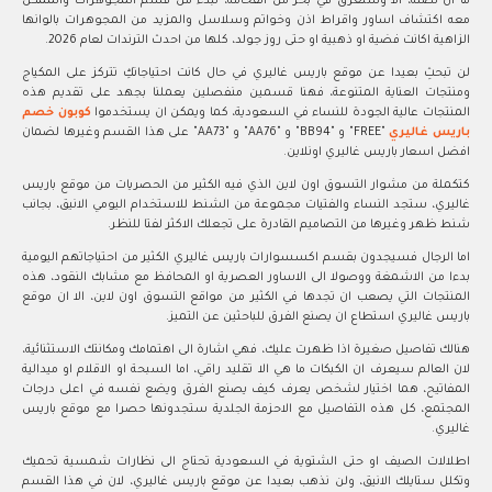
ما ان تصله، الا وستغرق في بحر من الفخامة، تبدء من قسم المجوهرات والممكن
معه اكتشاف اساور واقراط اذن وخواتم وسلاسل والمزيد من المجوهرات بالوانها
الزاهية اكانت فضية او ذهبية او حتى روز جولد، كلها من احدث الترندات لعام 2026.
لن تبحثِ بعيدا عن موقع باريس غاليري في حال كانت احتياجاتكِ تتركز على المكياج
ومنتجات العناية المتنوعة، فهنا قسمين منفصلين يعملنا بجهد على تقديم هذه
المنتجات عالية الجودة للنساء في السعودية، كما ويمكن ان يستخدموا
كوبون خصم
باريس غاليري
"FREE" و "BB94" و "AA76" و "AA73" على هذا القسم وغيرها لضمان
افضل اسعار باريس غاليري اونلاين.
كتكملة من مشوار التسوق اون لاين الذي فيه الكثير من الحصريات من موقع باريس
غاليري، ستجد النساء والفتيات مجموعة من الشنط للاستخدام اليومي الانيق، بجانب
شنط ظهر وغيرها من التصاميم القادرة على تجعلك الاكثر لفتا للنظر.
اما الرجال فسيجدون بقسم اكسسوارات باريس غاليري الكثير من احتياجاتهم اليومية
بدءا من الاشمغة ووصولا الى الاساور العصرية او المحافظ مع مشابك النقود، هذه
المنتجات التي يصعب ان تجدها في الكثير من مواقع التسوق اون لاين، الا ان موقع
باريس غاليري استطاع ان يصنع الفرق للباحثين عن التميز.
هنالك تفاصيل صغيرة اذا ظهرت عليك، فهي اشارة الى اهتمامك ومكانتك الاستثنائية،
لان العالم سيعرف ان الكبكات ما هي الا تقليد راقي، اما السبحة او الاقلام او ميدالية
المفاتيح، هما اختيار لشخص يعرف كيف يصنع الفرق ويضع نفسه في اعلى درجات
المجتمع، كل هذه التفاصيل مع الاحزمة الجلدية ستجدونها حصرا مع موقع باريس
غاليري.
اطلالات الصيف او حتى الشتوية في السعودية تحتاج الى نظارات شمسية تحميك
وتكلل ستايلك الانيق، ولن نذهب بعيدا عن موقع باريس غاليري، لان في هذا القسم