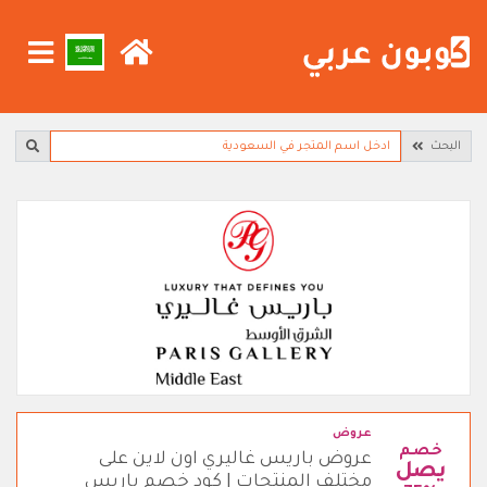
البحث
عروض
خصم
عروض باريس غاليري اون لاين على
يصل
مختلف المنتجات | كود خصم باريس