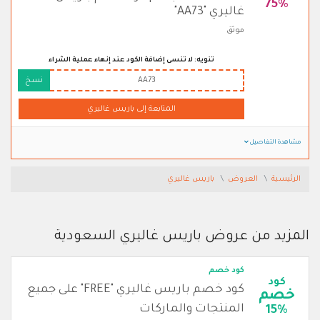
75%
غاليري "AA73"
موثق
تنويه: لا تنسى إضافة الكود عند إنهاء عملية الشراء
AA73
نسخ
المتابعة إلى باريس غاليري
مشاهدة التفاصيل
الرئيسية
العروض
باريس غاليري
المزيد من عروض باريس غاليري السعودية
كود خصم
كود
كود خصم باريس غاليري "FREE" على جميع
خصم
المنتجات والماركات
15%