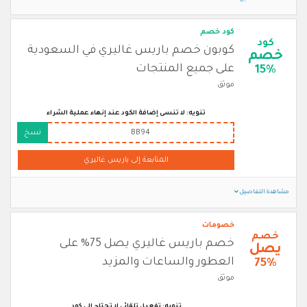
كود خصم
كود
كوبون خصم باريس غاليري في السعودية
خصم
على جميع المنتجات
15%
موثق
تنويه: لا تنسى إضافة الكود عند إنهاء عملية الشراء
BB94
نسخ
المتابعة إلى باريس غاليري
مشاهدة التفاصيل
خصومات
خصم
خصم باريس غاليري يصل 75% على
يصل
العطور والساعات والمزيد
75%
موثق
تنويه: تفعيل تلقائي لا تحتاج الى كود