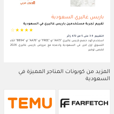
باريس غاليري السعودية
تقييم تجربة مستخدمين باريس غاليري في السعودية
☆
☆
☆
☆
☆
التقييم: 3.9 على 5 من 472 زائر
استخدم كود خصم باريس غاليري "AA73" او "FREE" او "AA76" او "BB94" اثناء
التسوق اون لاين في السعودية وادمجه مع عروض باريس غاليري 2026
لاقصى توفير
المزيد من كوبونات المتاجر المميزة في
السعودية