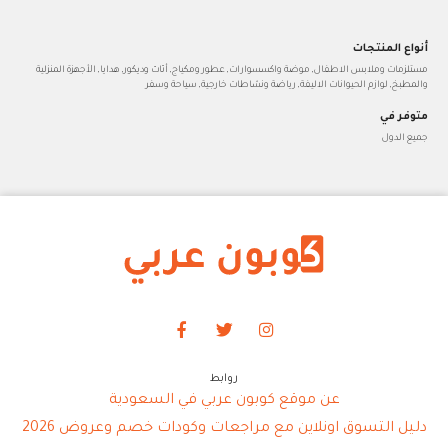
أنواع المنتجات
مستلزمات وملابس الاطفال, موضة واكسسوارات, عطور ومكياج, أثاث وديكور, هدايا, الأجهزة المنزلية
والمطبخ, لوازم الحيوانات الاليفة, رياضة ونشاطات خارجية, سياحة وسفر
متوفر في
جميع الدول
روابط
عن موقع كوبون عربي في السعودية
دليل التسوق اونلاين مع مراجعات وكودات خصم وعروض 2026