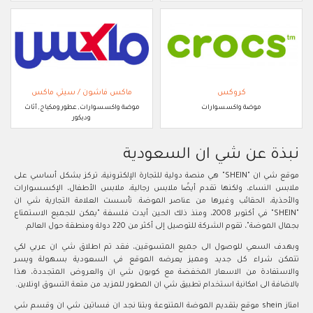
كروكس
ماكس فاشون / سيتي ماكس
موضة واكسسوارات
موضة واكسسوارات, عطور ومكياج, أثاث
وديكور
نبذة عن شي ان السعودية
موقع شي ان "SHEIN" هي منصة دولية للتجارة الإلكترونية، تركز بشكل أساسي على
ملابس النساء، ولكنها تقدم أيضًا ملابس رجالية، ملابس الأطفال، الإكسسوارات
والأحذية، الحقائب وغيرها من عناصر الموضة. تأسست العلامة التجارية شي ان
"SHEIN" في أكتوبر 2008، ومنذ ذلك الحين أيدت فلسفة "يمكن للجميع الاستمتاع
بجمال الموضة"، تقوم الشركة للتوصيل إلى أكثر من 220 دولة ومنطقة حول العالم.
وبهدف السعي للوصول الى جميع المتسوقين، فقد تم اطلاق شي ان عربي لكي
تتمكن شراء كل جديد ومميز يعرضه الموقع في السعودية بسهولة ويسر
والاستفادة من الاسعار المخفضة مع كوبون شي ان والعروض المتجددة، هذا
بالاضافة الى امكانية استخدام تطبيق شي ان المطور للمزيد من متعة التسوق اونلاين.
امتاز shein موقع بتقديم الموضة المتنوعة وبتنا نجد ان فساتين شي ان وقسم شي