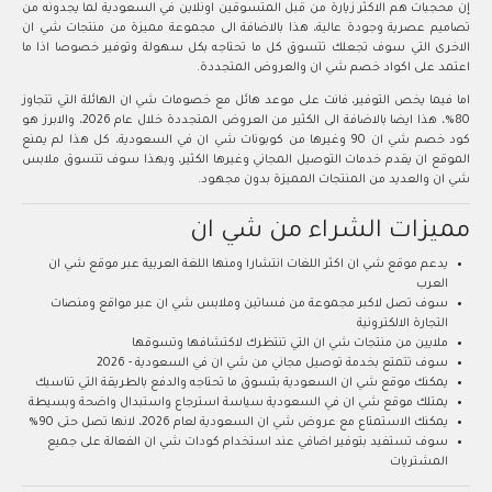
إن محجبات هم الاكثر زيارة من قبل المتسوقين اونلاين في السعودية لما يجدونه من
تصاميم عصرية وجودة عالية، هذا بالاضافة الى مجموعة مميزة من منتجات شي ان
الاخرى التي سوف تجعلك تتسوق كل ما تحتاجه بكل سهولة وتوفير خصوصا اذا ما
اعتمد على اكواد خصم شي ان والعروض المتجددة.
اما فيما يخص التوفير، فانت على موعد هائل مع خصومات شي ان الهائلة التي تتجاوز
80%، هذا ايضا بالاضافة الى الكثير من العروض المتجددة خلال عام 2026، والابرز هو
كود خصم شي ان 90 وغيرها من كوبونات شي ان في السعودية، كل هذا لم يمنع
الموقع ان يقدم خدمات التوصيل المجاني وغيرها الكثير، وبهذا سوف تتسوق ملابس
شي ان والعديد من المنتجات المميزة بدون مجهود.
مميزات الشراء من شي ان
يدعم موقع شي ان اكثر اللغات انتشارا ومنها اللغة العربية عبر موقع شي ان
العرب
سوف تصل لاكبر مجموعة من فساتين وملابس شي ان عبر مواقع ومنصات
التجارة الالكترونية
ملايين من منتجات شي ان التي تنتظرك لاكتشافها وتسوقها
سوف تتمتع بخدمة توصيل مجاني من شي ان في السعودية - 2026
يمكنك موقع شي ان السعودية بتسوق ما تحتاجه والدفع بالطريقة التي تناسبك
يمتلك موقع شي ان في السعودية سياسة استرجاع واستبدال واضحة وبسيطة
يمكنك الاستمتاع مع عروض شي ان السعودية لعام 2026، لانها تصل حتى 90%
سوف تستفيد بتوفير اضافي عند استخدام كودات شي ان الفعالة على جميع
المشتريات