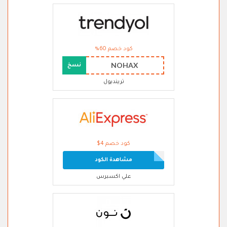
كود خصم 60%
NOHAX
نسخ
ترينديول
كود خصم 4$
مشاهدة الكود
علي اكسبرس