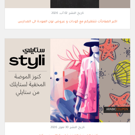
تاريخ النشر:
02 آب, 2026
اكبر المفاجأت تنتظركم مع كودات و عروض نون العودة الى المدارس
تاريخ النشر:
30 تموز, 2026