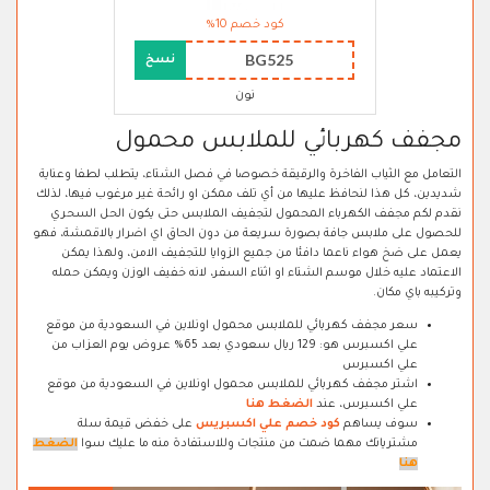
كود خصم 10%
BG525
نسخ
نون
مجفف كهربائي للملابس محمول
التعامل مع الثياب الفاخرة والرقيقة خصوصا في فصل الشتاء، يتطلب لطفا وعناية
شديدين، كل هذا لنحافظ عليها من أي تلف ممكن او رائحة غير مرغوب فيها، لذلك
نقدم لكم مجفف الكهرباء المحمول لتجفيف الملابس حتى يكون الحل السحري
للحصول على ملابس جافة بصورة سريعة من دون الحاق اي اضرار بالاقمشة، فهو
يعمل على ضخ هواء ناعما دافئا من جميع الزوايا للتجفيف الامن، ولهذا يمكن
الاعتماد عليه خلال موسم الشتاء او اثناء السفر، لانه خفيف الوزن ويمكن حمله
وتركيبه باي مكان.
سعر مجفف كهربائي للملابس محمول اونلاين في السعودية من موقع
علي اكسبرس هو: 129 ريال سعودي بعد 65% عروض يوم العزاب من
علي اكسبرس
اشتر مجفف كهربائي للملابس محمول اونلاين في السعودية من موقع
علي اكسبرس، عند
الضغط هنا
سوف يساهم
كود خصم علي اكسبريس
على خفض قيمة سلة
مشترياتك مهما ضمت من منتجات وللاستفادة منه ما عليك سوا
الضغط
هنا