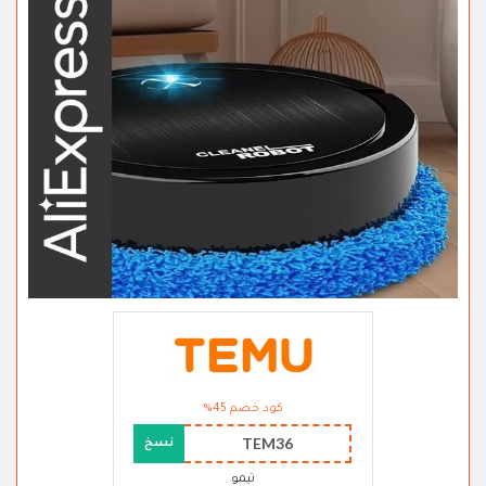
كود خصم 45%
TEM36
نسخ
تيمو