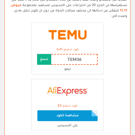
العديد من الاقسام، ولهذا قمنا بالبحث في هذه الاقسام حتى نختار لك 5 منها لكي
نستعرضها في الجزء 20 من اختراعات علي اكسبرس مستفيد بمجموعة
عروض
11.11
لتتمكن من ادخالها الى مختلف مجالات الحياة من دون ان تكون حمل مادي،
ولنبدء الان:
كود خصم 45%
TEM36
نسخ
تيمو
كود خصم 4$
مشاهدة الكود
علي اكسبرس