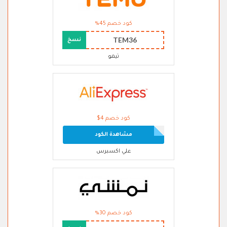
كود خصم 45%
TEM36
نسخ
تيمو
كود خصم 4$
مشاهدة الكود
علي اكسبرس
كود خصم 30%