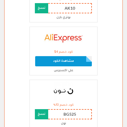
AK10
نسخ
بوتري بارن
كود خصم 4$
مشاهدة الكود
علي اكسبرس
كود خصم 10%
BG525
نسخ
نون