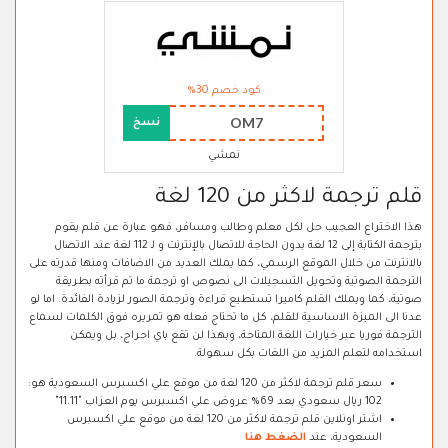
كود خصم 30%
OM7
نسخ
نمشي
قلم ترجمة لاكثر من 120 لغة
هذا الاختراع العجيب حل لكل معلم وطالب ومسافر، فهو عبارة عن قلم يقوم
بترجمة الكتابة إلى 12 لغة بدون الحاجة للاتصال بالإنترنت و لـ 112 لغة عند الاتصال
بالانترنت من خلال الموقع الرسمي، كما يملك العديد من الاضافات ومنها قدرته على
الترجمة الصوتية وتحويل التسجيلات الى نصوص او ترجمة ما تم قرأته بطريقة
صوتية، كما ويملك القلم كاميرا تستطيع قراءة وترجمة الصور لزيادة الفائدة. اما لو
عدنا الى الميزة الاساسية للقلم، كل ما تحتاج فعله هو تمريره فوق الكلمات لسماع
الترجمة فوريا عبر خيارات اللغة المتاحة، وبهذا لن تقع باي احراج، بل ويمكن
استخدامه لتعلم المزيد من اللغات بكل سهولة.
سعر قلم ترجمة لاكثر من 120 لغة من موقع علي اكسبرس السعودية هو:
102 ريال سعودي بعد 69% عروض علي اكسبرس يوم العزاب "11.11"
اشتر اونلاين قلم ترجمة لاكثر من 120 لغة من موقع علي اكسبرس
السعودية، عند
الضغط هنا