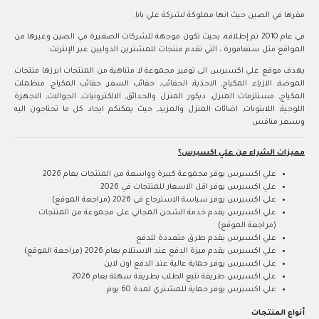
مقرها في الصين حيث انها مملوكة لشركة علي بابا.
في عام 2010 تم إطلاقه، بحيث تكون موجهة للشركات الصغيرة في الصين وغيرها من
المواقع مثل سنغافورة ، التي تقدم منتجات للمشترين الدوليين عبر الإنترنت.
يهدف موقع علي اكسبرس الى توفير مجموعة لا متناهية من المنتجات ابرزها منتجات
الموضة, الازياء, المكياج, الاحذية, الحقائب, حقائب السفر, حقائب المكياج, منظملت
المكياج, مستلزمات المنزل, ديكور المنزل والحدائق, الالكترونيات, الجوالات, الاجهزة
اللوحية, اللابتوبات, اضائات المنزل والمزيد, حيث يمكنكم ايجاد كل ما تحتاجون اليه
وبسعر منافس
مميزات الشراء من علي اكسبرس؟
علي اكسبرس يوفر مجموعة كبيرة وواسعة من المنتجات بعام 2026
علي اكسبرس يوفر اقل الاسعار للمنتجات في 2026
علي اكسبرس يوفر سياسة الاسترجاع في 2026 (مراجعة الموقع)
علي اكسبرس يقدم خدمة الشحن المجاني على مجموعة من المنتجات
(مراجعة الموقع)
علي اكسبرس يقدم طرق متعددة للدفع
علي اكسبرس يقدم ميزة الدفع عند الاستلام بعام 2026 (مراجعة الموقع)
علي اكسبرس يوفر حماية عالية عند الدفع اون لاين
علي اكسبرس طريقة تتبع الطلب بطريقة سهلة بعام 2026
علي اكسبرس يوفر حماية للمشتري لمدة 60 يوم
أنواع المنتجات