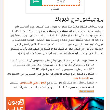
OM7
نسخ
نمشي
بروجيكتور ماج كيوبك
غزت شاشات التلفاز منازلنا منذ سنوات طوال حتى أصبحت جزءا أساسيا يتم
تصميم ديكور الغرف حوله، لما تمثله من وسيلة مريحة وجذابة لمشاهدة كل ما
نحب مع عوائلنا أو في اوقات الراحة لوحدنا، لذلك كان لا بد من ان يكون بروجيكتور
ماج كيوبك ضمن قائمتنا لليوم، فهذه وسيلة ممتاز لحضور البرامج المفضلة او
مباريات كرة القدم او غيرها من المسلسلات مع الاصدقاء اكان بالمنزل او في
الحديقة من دون اي قيود، فكل ما عليك هو توصيله باي منفذ كهربائي للاستمتاع
بنظام أندرويد ودقة عالية تصل 4K مع قدرة التوصيل عبر شبكة الواي فاي.
سعر بروجيكتور ماج كيوبك من موقع علي اكسبرس في السعودية هو:
102 ريال سعودي بدلا من 102 ريال سعودي، مما يعني انك حصلت على
72% خصم علي اكسبرس بمناسبة يوم العزاب "11.11"
اشتر بروجيكتور ماج كيوبك اونلاين من موقع علي اكسبرس في السعودية،
عند
الضغط هنا
فرصة لا يمكن اضاعتها لتوفير المزيد مع
كوبون علي اكسبرس
الممكن
استخدامه في جميع عمليات التسوق اونلاين في السعودية، واختياره عند
الضغط هنا