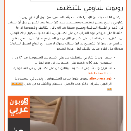
روبوت شاومي للتنظيف
لا يمكن لنا الحديث عن الإختراعات الحديثة والعصرية من دون أن ندرج روبوت
شاومي والذي يعمل كمكنسة وممسحة، فقد كان حلما عند الكثيرين قبل أن ينتشر
في الأعوام القليلة الماضية ويصبح ممكنا شرائه باقل التكاليف وخصوصا اذا ما
اعتمدنا على عروض يوم العزاب من علي اكسبرس، لانه فعليا سيكون يدك اليمنى
في المنزل، لقدرته العالية على تكنيس الارض من الغبار مع قدرة على مسح جميع
الاراضي من دون ان تشعري به، لان يمتلك محرك لا يصدر اي ازعاج ليعمل لساعات
طويلة على ابقاء منزلك نظيف قبل اعادة الشحن.
سعر روبوت شاومي للتنظيف من علي اكسبرس السعودية هو: 77 ريال
سعودي بعد 80% خصم علي اكسبرس في يوم العزاب
اشتر روبوت شاومي للتنظيف اونلاين من علي اكسبرس في السعودية،
عند
الضغط هنا
كود aliexpress
سوف يكون بجانب المتسوقين اونلاين في السعودية
الراغبين بشراء الاختراعات بافضل الاسعار، واكتشافه من خلال
الضغط
هنا