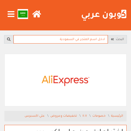
البحث
الرئيسية
خصومات
١١.١١
تخفيضات وعروض
علي اكسبرس