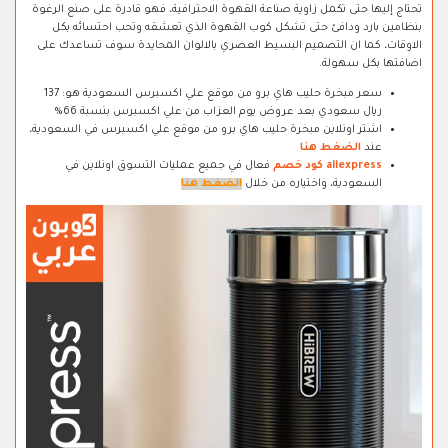
تحتاج إليها حتى تكمل زاوية صناعة القهوة الاحترافية، فهو قادرة على صنع الرغوة
بنظامين بارد ودافئ حتى تشكل كوب القهوة الذي تعشقه وتحب احتسائه بكل
الاوقات، كما ان التصميم البسيط العصري بالالوان المحايدة سوف تساعدك على
اضافتها بكل سهولة.
سعر مبخرة حليب هاي برو من موقع علي اكسبرس السعودية هو: 137
ريال سعودي بعد عروض يوم العزاب من علي اكسبرس بنسبة 66%
اشتر اونلاين مبخرة حليب هاي برو من موقع علي اكسبرس في السعودية،
عند
الضغط هنا
aliexpress كود خصم
فعال في جميع عمليات التسوق اونلاين في
السعودية، واختياره من خلال
الضغط هنا