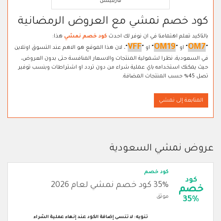
فارفيتش
كود خصم نمشي مع العروض الرمضانية
بالتاكيد تعلم اهتمامنا في ان نوفر لك احدث
كود خصم نمشي
هذا:
VFF
OM19
OM7
"
"
او
"
"
او
"
"
، لان هذا الموقع هو الاهم عند التسوق اونلاين
في السعودية، نظرا لشمولية المنتجات والاسعار المنافسة حتى بدون العروض،
حيث يمكنك استخدامه باي عملية شراء من دون تردد او اشتراطات وبنسب توفير
تصل 45% حسب المنتجات المضافة.
المتابعة إلى نمشي
عروض نمشي السعودية
كود خصم
كود
35% كود خصم نمشي لعام 2026
خصم
موثق
35%
تنويه: لا تنسى إضافة الكود عند إنهاء عملية الشراء