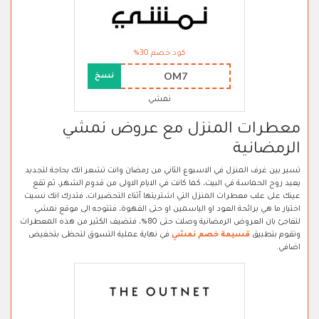
كود خصم 30%
OM7
نسخ
نمشي
معطرات المنزل مع عروض نمشي
الرمضانية
تسير بين غرف المنزل في الاسبوع الثاني من رمضان وانت تشعر انك بحاجة لتجديد
يعيد روح الحماسة في البيت، كما كانت في الايام الاولى من قدوم الشهر، ثم تقع
عينك على علب معطرات المنزل التي اشتريتها أثناء التحضيرات، فتدرك انك نسيت
اختيار ما هي برائحة العود او الياسمين او حتى القهوة، فتتوجه الى موقع نمشي
لتفاجئ بان العروض الرمضانية وصلت حتى 80%، فتضيف الكثير من هذه المعطرات
وتقوم بتطبيق
قسيمة خصم نمشي
في نهاية عملية التسوق لتحظى بتخفيض
اضافي.