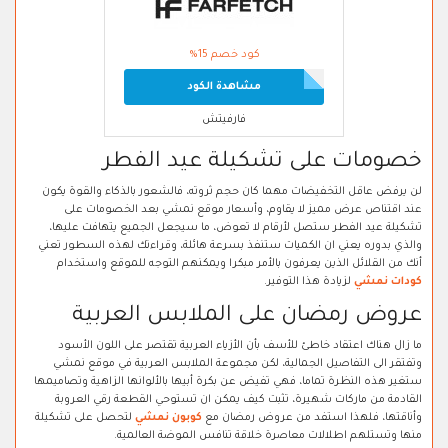
كود خصم 15%
مشاهدة الكود
فارفيتش
خصومات على تشكيلة عيد الفطر
لن يرفض عاقل التخفيضات مهما كان حجم ثروته، فالشعور بالذكاء والقوة يكون
عند اقتناص عرض مميز لا يقاوم، وأسعار موقع نمشي بعد الخصومات على
تشكيلة عيد الفطر ستصل لأرقام لا تعوض، ما سيجعل الجميع يتهافت عليها،
والذي بدوره يعني ان الكميات ستنفذ بسرعة هائلة، وقراءتك لهذه السطور تعني
أنك من القلائل الذين يعرفون بالأمر مبكرا ويمكنهم التوجه للموقع واستخدام
كودات نمشي
لزيادة هذا التوفير.
عروض رمضان على الملابس العربية
ما زال هناك اعتقاد خاطئ للأسف بأن الأزياء العربية تقتصر على اللون الأسود
وتفتقر الى التفاصيل الجمالية، لكن مجموعة الملابس العربية في موقع نمشي
ستغير هذه النظرة تماما، فهي تفيض عن بكرة أبيها بالألوانها الزاهية وتصاميمها
القادمة من ماركات شهيرة، تثبت كيف يمكن ان تستوحي القطعة رقي العروبة
وأناقتها، فلهذا استفد من عروض رمضان مع
كوبون نمشي
لتحصل على تشكيلة
منها وتستلهم اطلالات معاصرة خلاقة تنافس الموضة العالمية.