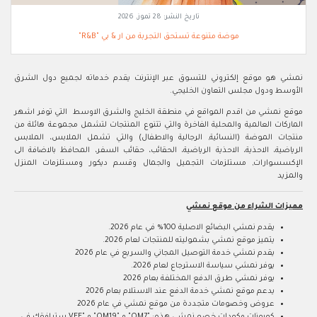
تاريخ النشر:
28 تموز, 2026
موضة متنوعة تستحق التجربة من ار & بي "R&B"
نمشي هو موقع إلكتروني للتسوق عبر الإنترنت يقدم خدماته لجميع دول الشرق
الأوسط ودول مجلس التعاون الخليجي.
موقع نمشي من اقدم المواقع في منطقة الخليج والشرق الاوسط التي توفر اشهر
الماركات العالمية والمحلية الفاخرة والتي تتنوع المنتجات لتشمل مجموعة هائلة من
منتجات الموضة (النسائية, الرجالية والاطفال) والتي تشمل الملابس، الملابس
الرياضية، الاحذية، الاحذية الرياضية، الحقائب، حقائب السفر، المحافظ بالاضافة الى
الإكسسوارات, مستلزمات التجميل والجمال وقسم ديكور ومستلزمات المنزل
والمزيد
مميزات الشراء من موقع نمشي
يقدم نمشي البضائع الاصلية 100% في عام 2026.
يتميز موقع نمشي بشموليته للمنتجات لعام 2026.
يقدم نمشي خدمة التوصيل المجاني والسريع في عام 2026
يوفر نمشي سياسة الاسترجاع لعام 2026.
يوفر نمشي طرق الدفع المختلفة بعام 2026
يدعم موقع نمشي خدمة الدفع عند الاستلام بعام 2026
عروض وخصومات متجددة من موقع نمشي في عام 2026
كوبونات وكودات خصم نمشي هذه: "OM7" و "OM19" و "VFF سترافقك في