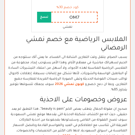
كود خصم 30%
OM7
نسخ
نمشي
الملابس الرياضية مع خصم نمشي
الرمضاني
بسبب الصيام، ينتقل وقت التمارين الشاقة الى المساء، ما يعني أنك ستتوجه من
الجيم لسهراتك مباشرة في معظم الأيام، وهذا الأمر يستوجب إيجاد مجموعة من
الملابس الرياضية المناسبة لهذه الأجواء، ولا أسهل من اعتماد التيشيرتات السادة
أو البناطيل الواسعة والشورتات، لأنها تشكل مع إضافات بسيطة، إطلالات كاجوال
تواكب صيحات الموضة الحديثة وتبقي الصورة الرياضية المريحة لممارسة جميع
التمارين، وبما ان دمج خصم و
كوبون نمشي 2026
سوف يجعلك تتسوقها بتوفير
يتجاوز 85%.
عروض وخصومات على الاحذية
صحيح ان مقولة الجمال يتطلب بعض الالم "beauty is pain"، هذا التطبق لم يعد
حقيقي، حيث انه مع اكتشاف تشكيلة الاحذية التي يقدمها موقع نمشي السعودية
سوف تصبح المقولة من الماضي وستبدلونها بمجموعة من احذية الماركات
العريقة التي تتناسب مع اطلالاتكم في العيد والمواسم القادمة وبافضل الاسعار
المنافسة في اسواق السعودية، لانها نالت الكثير من التخفيضات والخصومات،