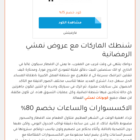
كود خصم 15%
مشاهدة الكود
فارفيتش
شنطك الماركات مع عروض نمشي
الرمضانية
دوامك ينتهي في وقت قريب من المغرب، ما يعني ان الافطار سيكون غالبا في
الخارج، او انك ستصلين للبيت دقائق قليلة لتعودي الخروج فورا، ومحتارة كيف
تنقلين اغراضك بسرعة كي لا تظهري مع شنطة العمل الكبيرة باطلالة المساء،
الحل سهل جدا، اشتري العديد منها لتناسب مختلف الصور الانيقة مع التاكد
الحصول على ستايلات مميزة، ثم اترك في سيارتك واحدة او اثنتين لتكون جاهزتين
باي حالة تحتاجين فيها شنطة اضافية، وكل عمليات التسوق هذه، لن تكون مكلفة،
لان معك جميع
كوبونات نمشي
الفعالة.
الاكسسوارات والساعات بخصم 80%
تزداد اهمية الوقت في الشهر العظيم، فتناول الطعام عند الافطار والسحور
مضبوط بالثانية، لذلك، لا غنى عن ساعة دقيقة تواكب الجدول اليومي، ولكن طبعا
دون التضحية بالاناقة، وأثناء بحثكم عن تصميم ولون يناسب ذوقكم، سترونها في
قسم الساعات والذي يضم ايضا مجموعة من الاكسسوارات المتكاملة مع