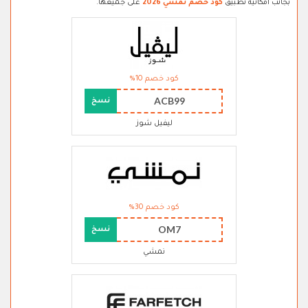
بجانب امكانية تطبيق
كود خصم نمشي 2026
على جميعها.
كود خصم 10%
ACB99
نسخ
ليفيل شوز
كود خصم 30%
OM7
نسخ
نمشي