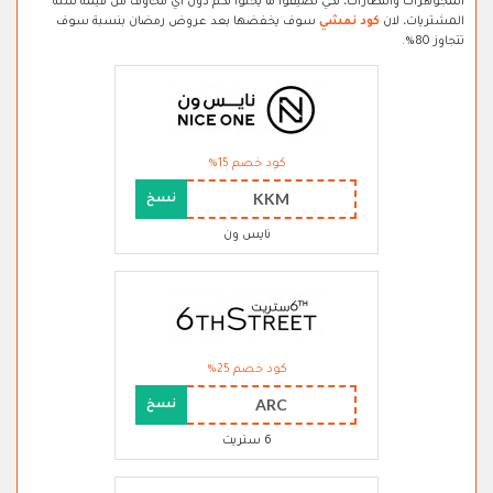
المجوهرات والنظارات، لكي تضيفوا ما يحلوا لكم دون اي مخاوف من قيمة سلة
المشتريات، لان
كود نمشي
سوف يخفضها بعد عروض رمضان بنسبة سوف
تتجاوز 80%.
كود خصم 15%
KKM
نسخ
نايس ون
كود خصم 25%
ARC
نسخ
6 ستريت