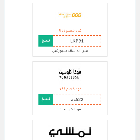
كود خصم 35%
LKP91
نسخ
سن أند ساند سبورتس
كود خصم 35%
ac522
نسخ
فوغا كلوسيت