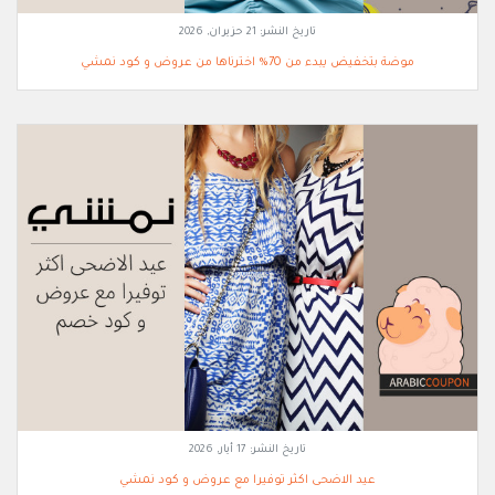
تاريخ النشر:
21 حزيران, 2026
موضة بتخفيض يبدء من 70% اخترناها من عروض و كود نمشي
تاريخ النشر:
17 أيار, 2026
عيد الاضحى اكثر توفيرا مع عروض و كود نمشي