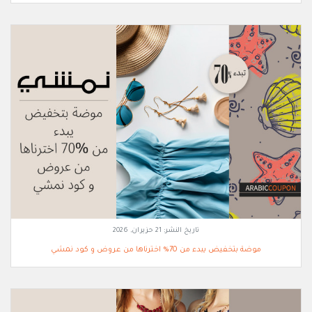
تاريخ النشر:
21 حزيران, 2026
موضة بتخفيض يبدء من 70% اخترناها من عروض و كود نمشي