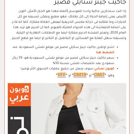
جاكيت جينز ستايلي قصير
إذا كنت ستختارين جاكيتا واحدا للموسم بأكمله فهذا هو الخيار الأمثل، اللون
الأبيض يعني إضافة الحياة إلى كل طلاتك، فهو مطيع ويمكن تنسيقه مع كل
الخيارات وما تملكيه في خزانة ملابس الخريفية ليعطي اطلالة ممتازة، كما انه قادر
على اضافة الانتعاشة الى هذه الاجواء المليئة بالغيوم، كما ان الجينز هو ترند هذا
العام 2026، وتعتبر اقمشة الدنيم ممتازة ايضا مع الاطلالات النهارية او الليلية،
وتنسيقه سهل للغاية مع الفساتين او البناطيل او التنانير او ايضا مع قطع الجينز.
اشتر اونلاين جاكيت جينز ستايلي قصير من موقع نمشي السعودية، عند
الضغط هنا
سعر جاكيت جينز ستايلي قصير من موقع نمشي السعودية هو: 39 ريال
سعودي بعد تخفيضات نمشي بنسبة 50%
كوبون نمشي
سوف يجعل من جميع عمليات التسوق اكثر توفيرا
VFF
OM19
OM7
وهو:
"
"
او
"
"
او
"
"