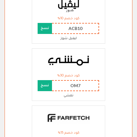
كود خصم 10%
ACB10
نسخ
ليفيل شوز
كود خصم 30%
OM7
نسخ
نمشي
كود خصم 15%