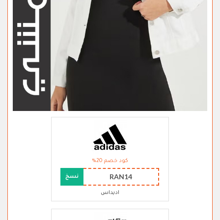
كود خصم 20%
RAN14
نسخ
اديداس