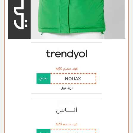
كود خصم 60%
NOHAX
نسخ
ترينديول
كود خصم 20%