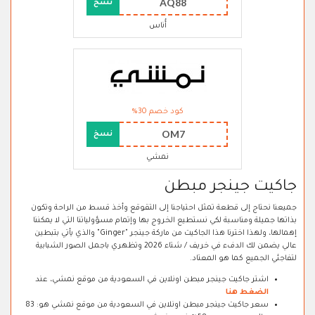
AQ88
نسخ
أُناس
كود خصم 30%
OM7
نسخ
نمشي
جاكيت جينجر مبطن
جميعنا نحتاج إلى قطعة تمثل احتياجنا إلى التقوقع وأخذ قسط من الراحة وتكون
بذاتها جميلة ومناسبة لكي نستطيع الخروج بها وإتمام مسؤولياتنا التي لا يمكننا
إهمالها، ولهذا اخترنا هذا الجاكيت من ماركة جينجر "Ginger" والذي يأتي بتبطين
عالي يضمن لك الدفء في خريف / شتاء 2026 وتظهري باجمل الصور الشبابية
لتفاجئي الجميع كما هو المعتاد.
اشتر جاكيت جينجر مبطن اونلاين في السعودية من موقع نمشي، عند
الضغط هنا
سعر جاكيت جينجر مبطن اونلاين في السعودية من موقع نمشي هو: 83