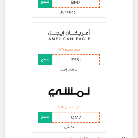
BM7
نسخ
بلومينغديلز
كود خصم 15%
Z5SJ
نسخ
أمريكان إيجل
كود خصم 30%
OM7
نسخ
نمشي