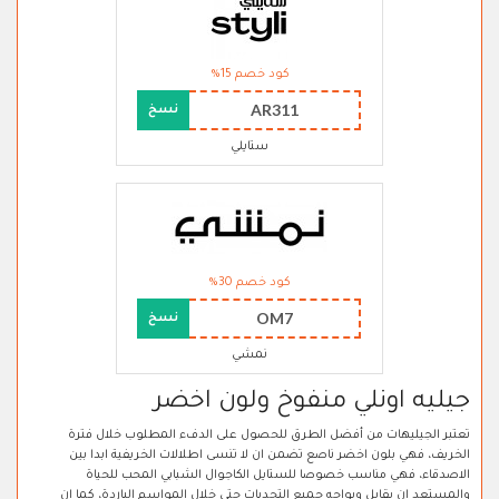
كود خصم 15%
AR311
نسخ
ستايلي
كود خصم 30%
OM7
نسخ
نمشي
جيليه اونلي منفوخ ولون اخضر
تعتبر الجيليهات من أفضل الطرق للحصول على الدفء المطلوب خلال فترة
الخريف، فهي بلون اخضر ناصع تضمن ان لا تنسى اطلالات الخريفية ابدا بين
الاصدقاء، فهي مناسب خصوصا للستايل الكاجوال الشبابي المحب للحياة
والمستعد ان يقابل ويواجه جميع التحديات حتى خلال المواسم الباردة، كما ان