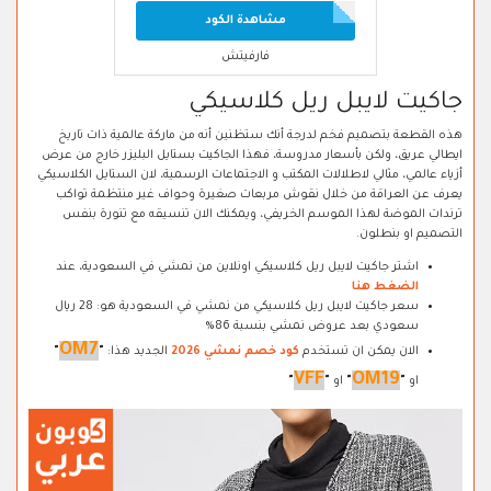
مشاهدة الكود
فارفيتش
جاكيت لايبل ريل كلاسيكي
هذه القطعة بتصميم فخم لدرجة أنك ستظنين أنه من ماركة عالمية ذات تاريخ
ايطالي عريق، ولكن بأسعار مدروسة، فهذا الجاكيت بستايل البليزر خارج من عرض
أزياء عالمي، مثالي لاطلالات المكتب و الاجتماعات الرسمية، لان الستايل الكلاسيكي
يعرف عن العراقة من خلال نقوش مربعات صغيرة وحواف غير منتظمة تواكب
ترندات الموضة لهذا الموسم الخريفي، ويمكنك الان تنسيقه مع تنورة بنفس
التصميم او بنطلون.
اشتر جاكيت لايبل ريل كلاسيكي اونلاين من نمشي في السعودية، عند
الضغط هنا
سعر جاكيت لايبل ريل كلاسيكي من نمشي في السعودية هو: 28 ريال
سعودي بعد عروض نمشي بنسبة 86%
OM7
الان يمكن ان تستخدم
كود خصم نمشي 2026
الجديد هذا:
"
"
VFF
OM19
او
"
"
او
"
"