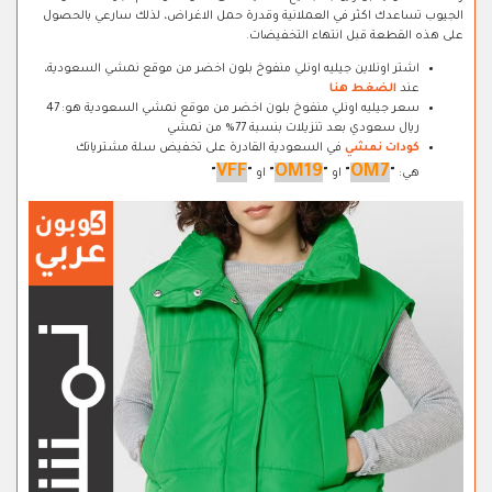
الجيوب تساعدك اكثر في العملانية وقدرة حمل الاغراض، لذلك سارعي بالحصول
على هذه القطعة قبل انتهاء التخفيضات.
اشتر اونلاين جيليه اونلي منفوخ بلون اخضر من موقع نمشي السعودية،
عند
الضغط هنا
سعر جيليه اونلي منفوخ بلون اخضر من موقع نمشي السعودية هو: 47
ريال سعودي بعد تنزيلات بنسبة 77% من نمشي
كودات نمشي
في السعودية القادرة على تخفيض سلة مشترياتك
VFF
OM19
OM7
هي:
"
"
او
"
"
او
"
"