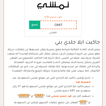
كود خصم 30%
OM7
نسخ
نمشي
جاكيت ايلا جلدي بني
يعتبر الجلد المادة المثالية لصناعة قطع عصرية يمكن تنسيقها في إطلالات جريئة،
فهو يحمي من البرودة ويعزل الدفئ بشكل ممتاز، لكن مشكلته الوحيدة أنه يصعب
التحرك به ولا يعد عمليا في اللبس، لذلك اخترنا هذا الجاكيت المصنوع من القطن
المريح بشكل يشبه الجلد فيضمن الدفء المناسب لبرودة الخريف المعتدلة
والراحة التي تمكنك من لبسه يوميا، كما يمكنك تنسيقه في عدد كبير من الإطلالات
الكاجوال، كما سوف تعني ثقة عالية واعتزازا بذوقك الرفيع واختياراتك المتفردة.
اشتر اونلاين جاكيت ايلا الجلدي البني من موقع نمشي السعودية، عند
الضغط هنا
سعر جاكيت ايلا الجلدي البني من موقع نمشي السعودية هو: 27 ريال
سعودي بعد 83% خصم نمشي
OM19
OM7
استفيد الان من
كود خصم نمشي
هذا:
"
"
او
"
"
VFF
او
"
"
الفعال على جميع عمليات التسوق اونلاين في السعودية