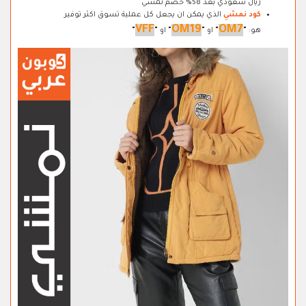
ريال سعودي بعد 58% خصم نمشي
كود نمشي
الذي يمكن ان يجعل كل عملية تسوق اكثر توفير
VFF
OM19
OM7
هو:
"
"
او
"
"
او
"
"