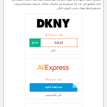
يظهرنا بارقى الصور، وان تكون اطلالاتنا غير مكلفة، فقد قمنا بالبحث مطولا بين
الاف القطع لكي نجد لك مجموعة من جاكيتات ماركات باسعار مخفضة ونرغب
باستعراضها معك حسب الترتيب التالي:
كود خصم 25%
AA22
نسخ
دكني
كود خصم 4$
مشاهدة الكود
علي اكسبرس