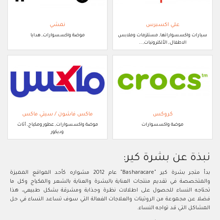
علي اكسبرس
نمشي
سيارات واكسسواراتها, مستلزمات وملابس
موضة واكسسوارات, هدايا
الاطفال, الألكترونيات, ..
كروكس
ماكس فاشون / سيتي ماكس
موضة واكسسوارات
موضة واكسسوارات, عطور ومكياج, أثاث
وديكور
نبذة عن بشرة كير:
بدأ متجر بشرة كير "Basharacare" عام 2012 مشواره كأحد المواقع المميزة
والمتخصصة في تقديم منتجات العناية بالبشرة والعناية بالشعر والمكياج وكل ما
تحتاجه النساء للحصول على اطلالات نظرة وجذابة ومشرقة بشكل طبيعي، هذا
فضلا عن مجموعة من الروتينات والعلاجات الفعالة التي سوف تساعد النساء في حل
المشاكل التي قد تواجه النساء.