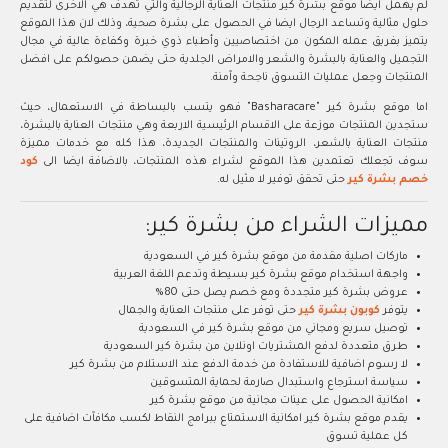
لم يهمل ايضا موقع بشرة كير منتجات العناية الرجالية والتي تهدف هي الاخرى لتقديم
حلول مثالية وتساعد الرجال ايضا في الحصول على بشرة صحية، وذلك لان هذا الموقع
يتميز بفريق عمله المكون من اختصاصيين وأطباء ذوي خبرة وكفاءة عالية في مجال
التجميل والعناية بالبشرة والشعر والامراض الجلدية حتى يضمن حصولكم على افضل
المنتجات وجعل عمليات التسوق ناجحة وآمنة.
اما موقع بشرة كير "Basharacare" فهو يتسب بالبساطة في الاستعمال، حيث
ستجدين المنتجات موزعة على الاقسام الرئيسية الاربعة وهي منتجات العناية بالبشرة،
منتجات العناية بالشعر، الروتينات والمنتجات الجديدة، هذا كله مع خدمات مميزة
سوف تجعلك تعتمدين هذا الموقع لشراء هذه المنتجات، بالاضافة ايضا الى
كود
خصم بشرة كير
حتى تحقق توفير لا مثيل له.
مميزات الشراء من بشرة كير:
ماركات اصلية مقدمة من موقع بشرة كير في السعودية
واجهة استخدام موقع بشرة كير بسيطة وتدعم اللغة العربية
عروض بشرة كير متجددة ومع خصم يصل حتى 80%
يتوفر
كوبون بشرة كير
حتى توفر على منتجات العناية والجمال
توصيل سريع ومجاني من موقع بشرة كير في السعودية
طرق متعددة لدفع المشتريات اونلاين من بشرة كير السعودية
لا رسوم اضافية للاستفادة من خدمة الدفع عند الاستلام من بشرة كير
سياسة استرجاع واستبدال صارمة لحماية المتسوقين
امكانية الحصول على عينات مجانية من موقع بشرة كير
يقدم موقع بشرة كير امكانية الاستمتاع ببرامج النقاط لكسب مكافآت اضافية على
كل عملية تسوق