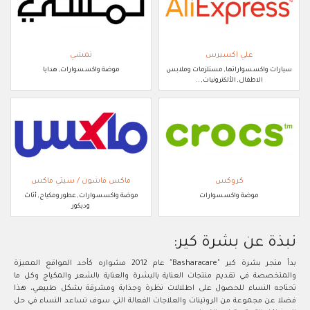
علي اكسبرس
نمشي
سيارات واكسسواراتها, مستلزمات وملابس
موضة واكسسوارات, هدايا
الاطفال, الألكترونيات, ..
كروكس
ماكس فاشون / سيتي ماكس
موضة واكسسوارات
موضة واكسسوارات, عطور ومكياج, أثاث
وديكور
نبذة عن بشرة كير:
بدأ متجر بشرة كير "Basharacare" عام 2012 مشواره كأحد المواقع المميزة
والمتخصصة في تقديم منتجات العناية بالبشرة والعناية بالشعر والمكياج وكل ما
تحتاجه النساء للحصول على اطلالات نظرة وجذابة ومشرقة بشكل طبيعي، هذا
فضلا عن مجموعة من الروتينات والعلاجات الفعالة التي سوف تساعد النساء في حل