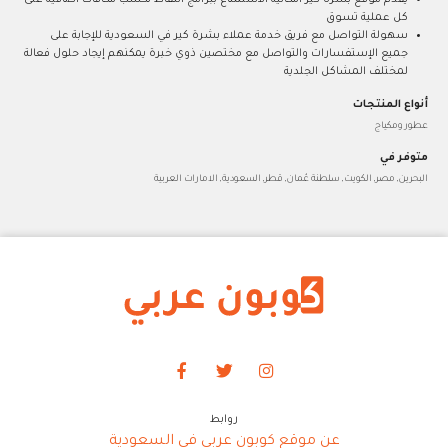
يقدم موقع بشرة كير امكانية الاستمتاع ببرامج النقاط لكسب مكافآت اضافية على
كل عملية تسوق
سهولة التواصل مع فريق خدمة عملاء بشرة كير في السعودية للإجابة على
جميع الإستفسارات والتواصل مع مختصين ذوي خبرة يمكنهم إيجاد حلول فعالة
لمختلف المشاكل الجلدية
أنواع المنتجات
عطور ومكياج
متوفر في
البحرين, مصر, الكويت, سلطنة عُمان, قطر, السعودية, الامارات العربية
روابط
عن موقع كوبون عربي في السعودية