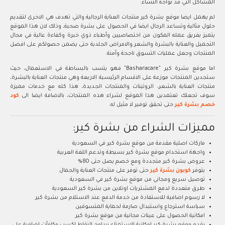
المشاكل التي قد تواجه النساء.
لم يهمل ايضا موقع بشرة كير منتجات العناية الرجالية والتي تهدف هي الاخرى لتقديم
حلول مثالية وتساعد الرجال ايضا في الحصول على بشرة صحية، وذلك لان هذا الموقع
يتميز بفريق عمله المكون من اختصاصيين وأطباء ذوي خبرة وكفاءة عالية في مجال
التجميل والعناية بالبشرة والشعر والامراض الجلدية حتى يضمن حصولكم على افضل
المنتجات وجعل عمليات التسوق ناجحة وآمنة.
اما موقع بشرة كير "Basharacare" فهو يتسب بالبساطة في الاستعمال، حيث
ستجدين المنتجات موزعة على الاقسام الرئيسية الاربعة وهي منتجات العناية بالبشرة،
منتجات العناية بالشعر، الروتينات والمنتجات الجديدة، هذا كله مع خدمات مميزة
سوف تجعلك تعتمدين هذا الموقع لشراء هذه المنتجات، بالاضافة ايضا الى
كود
خصم بشرة كير
حتى تحقق توفير لا مثيل له.
مميزات الشراء من بشرة كير:
ماركات اصلية مقدمة من موقع بشرة كير في السعودية
واجهة استخدام موقع بشرة كير بسيطة وتدعم اللغة العربية
عروض بشرة كير متجددة ومع خصم يصل حتى 80%
يتوفر
كوبون بشرة كير
حتى توفر على منتجات العناية والجمال
توصيل سريع ومجاني من موقع بشرة كير في السعودية
طرق متعددة لدفع المشتريات اونلاين من بشرة كير السعودية
لا رسوم اضافية للاستفادة من خدمة الدفع عند الاستلام من بشرة كير
سياسة استرجاع واستبدال صارمة لحماية المتسوقين
امكانية الحصول على عينات مجانية من موقع بشرة كير