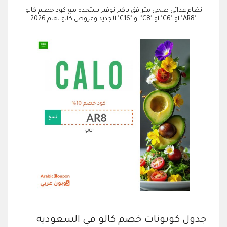
نظام غذائي صحي مترافق باكبر توفير ستجده مع كود خصم كالو
"AR8" او "C6" او "C8" او "C16" الجديد وعروض كالو لعام 2026
جدول كوبونات خصم كالو في السعودية