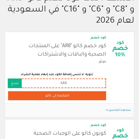
و "C8" و "C6" و "C16" في السعودية
لعام 2026
كود خصم
كود
كود خصم كالو "AR8" على المنتجات
خصم
الصحية والباقات والاشتراكات
10%
موثق
تنويه: لا تنسى إضافة الكود عند إنهاء عملية الشراء
AR8
نسخ
المتابعة إلى كالو
مشاهدة التفاصيل
كود خصم
كود
كوبون كالو على الوجبات الصحية
خصم