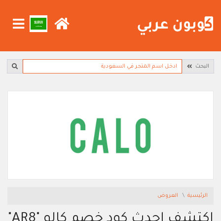
البحث
الرئيسية
العروض
اكتشف احدث كود خصم كالو "AR8"