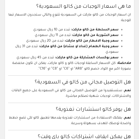
ما هي اسعار الوجبات من كالو السعودية؟
ان اسعار الوجبات من كالو ماركت في السعودية تتنوع والتالي ستجدون الاسعار تبعا
للوجبة:
سعر السلطة من كالو ماركت:
تبدء من 10 ريال سعودي
سعر الشوربة من كالو ماركت:
تبدء من 11 ريال سعودي
سعر وجبة الافطار من كالو ماركت:
تبدء من 20 ريال سعودي
سعر وجبة الطعام (غداء او عشاء) من كالو ماركت:
تبدء من 31 ريال
سعودي
سعر بوكسات المشاركة من كالو ماركت:
تبدء من 45 ريال سعودي
ملاحضة:
كل الاسعار السابقة لوجبات كالو و كالو ماركت، يمكن ان تكون مخفضة
بصورة اكبر مع اكواد خصم كالو "AR8" او "C6" او "C8" او "C16".
هل التوصيل مجاني من كالو في السعودية؟
نعم
، ستستفيدوا من التوصيل المجاني من كالو في السعودية على جميع الباقات
والاشتراكات، لوجبات شهية تصلكم مباشرة.
هل يوفر كالو استشارات تغذوية؟
نعم
، يمكنك الاستفادة من استشارات تغذوية يقدمها تطبيق كالو لكي تضع خطط
واضحة توصلك للهدف بسهولة وسرعة.
هل يمكن ايقاف اشتراكات كالو باي وقت؟