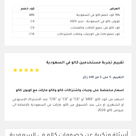
العرض
كود خصم
10% كود خصم كالو في السعودية
AR8
كوبون كالو في السعودية - جديد 2026
C6
كود كالو على جميع الباقات والمنتجات
C8
كود خصم Calo على الوجبات وباقات الاشتراكات
C16
تقييم تجربة مستخدمين كالو في السعودية
☆
☆
☆
☆
☆
التقييم: 5 على 5 من 418 زائر
اسعار مخفضة على وجبات واشتراكات كالو وكالو ماركت مع كوبون كالو
استفد من كود كالو "AR8" او "C6" او "C8" او "C16" عند الاشتراك الاسبوعي
او الشهري او حتى عند التسوق من كالو ماركت في السعودية بالاضافة الى
عروض كالو 2026
أسئلة متكررة عن خصومات كالو في السعودية