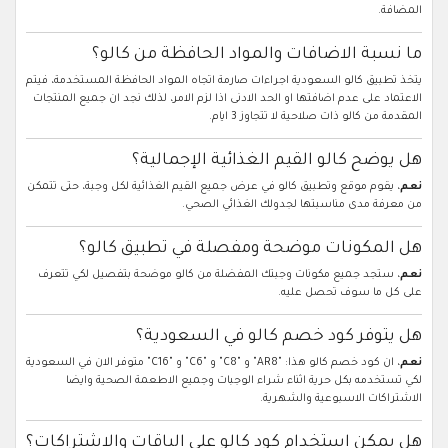
المضافة.
ما نسبة الاضافات والمواد الحافظة من كالو؟
يتخذ تطبيق كالو السعودية اجراءات صارمة اتجاه المواد الحافظة المستخدمة، فيتم
الاعتماد على عدم اضافتها او الحد الادنى اذا لزم الامر، لذلك نجد ان جميع المنتجات
المقدمة من كالو ذات صلاحية لا تتجاوز 3 ايام.
هل يوضح كالو القيم الغذائية الإجمالية؟
نعم
، يقوم موقع وتطبيق كالو في عرض جميع القيم الغذائية لكل وجبة، حتى تتمكن
من معرفة مدى مناسبتها لجدولك الغذائي الصحي.
هل المكونات موضحة ومفصلة في تطبيق كالو؟
نعم
، ستجد جميع مكونات وجبتك المفضلة من كالو موضحة بتفصيل لكي تتعرف
على كل ما سوف تحصل عليه.
هل يتوفر كود خصم كالو في السعودية؟
نعم
، ان كود خصم كالو هذا: "AR8" و "C8" و "C6" و "C16" متوفر الان في السعودية
لكي تستخدمه بكل حرية اثناء شراء الوجبات وجميع الاطعمة الصحية وايضا
الاشتراكات الاسبوعية والشهرية.
هل يمكن استخدام كود كالو على الباقات والاشتراكات؟