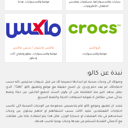
سيارات واكسسواراتها, مستلزمات وملابس
موضة واكسسوارات, هدايا
الاطفال, الألكترونيات, ..
كروكس
ماكس فاشون / سيتي ماكس
موضة واكسسوارات
موضة واكسسوارات, عطور ومكياج, أثاث
وديكور
نبذة عن كالو:
وصولك الى وجبات صحية تم اعدادها خصيصا لك من قبل شيفات محترفين كله حسب
احتياجاتك، لم يعد حلم وردي، بل اصبح حقيقة مع موقع وتطبيق كالو "Calo"، الذي
عمل بجهد كبير منذ انطلاقته على ان يكون السند لجميع الباحثين عن حياة ونمط
غذائي صحي متكامل لا تعوقه انشغالات الحياة والنمط السريع.
فنجد ان تطبيق وموقع كالو قام بتخصيص مجموعة من الوجبات الصحية التي تناسب
احتياجات المعتمدين عليه، اكانت بسبب انشغالهم او لانهم يبحثون عن وجبات
تساعدهم في بناء العضلات او خسارة الوزن، فكل هذا يتم اعتماده بناءا على مقابلات
مع أخصائي التغذية لتستلم من بعدها وجبات يوميا تناسب هدفك.