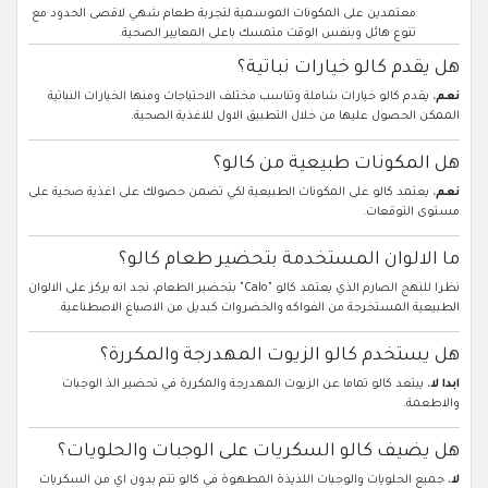
معتمدين على المكونات الموسمية لتجربة طعام شهي لاقصى الحدود مع
تنوع هائل وبنفس الوقت متمسك باعلى المعايير الصحية.
هل يقدم كالو خيارات نباتية؟
نعم
، يقدم كالو خيارات شاملة وتناسب مختلف الاحتياجات ومنها الخيارات النباتية
الممكن الحصول عليها من خلال التطبيق الاول للاغذية الصحية.
هل المكونات طبيعية من كالو؟
نعم
، يعتمد كالو على المكونات الطبيعية لكي تضمن حصولك على اغذية صحية على
مستوى التوقعات.
ما الالوان المستخدمة بتحضير طعام كالو؟
نظرا للنهج الصارم الذي يعتمد كالو "Calo" بتحضير الطعام، نجد انه يركز على الالوان
الطبيعية المستخرجة من الفواكه والخضروات كبديل من الاصباغ الاصطناعية.
هل يستخدم كالو الزيوت المهدرجة والمكررة؟
ابدا لا
، يبتعد كالو تماما عن الزيوت المهدرجة والمكررة في تحضير الذ الوجبات
والاطعمة.
هل يضيف كالو السكريات على الوجبات والحلويات؟
لا
، جميع الحلويات والوجبات اللذيذة المطهوة في كالو تتم بدون اي من السكريات