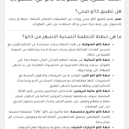
هل تطبيق كالو صحي؟
نعم
، يعتبر تطبيق كالو صحي وواحد من التطبيقات الممكن الاعتماد عليها لو رغبت
بالحصول على نمط حياة صحي وذلك لاعتماده على انقى المكونات.
ما هي خطط الانظمة الصحية الاشهر من كالو؟
خطة كالو المتوازنة:
في هذه الخطة ستجد مساعدة في التحكم بالوزن مع
تحسين العادات الغذائية ضمن وجبات صحية لذيذة ومختلفة عن الصورة
المبنية في خيالك.
خطة كالو النباتية:
من يعتمد النظام الغذائي النباتي لنمط حياة غني
بالفوائد، ستجد وجباتك المحضرة من الخضروات الطازجة على يد اشهى
الطهاة، تاتي يوميا لبيتك.
خطة كالو اللو كارب:
التوازن ما بين البروتينات والدهون الصحية مع
الحضروات، كلها منظمة لتدعم مستويات السكر في الدم وتساعدك
للتحكم بالوزن وكلها محضرة باشهى الطرق.
خطة كالو عالية البروتين:
للاشخاص الرياضيين ومحبي تكبير الكتلة
العضلية، سوف يستمتعوا بمصادر البروتين الخالية من الدهون ضمن
خطة تدعمهم وتعمل على تحفير الايض وامداد الجسم بشعور الشبع،
حتى تبنى العضلات.
خطة كالو ماكروز مخصصة:
باقة ماكروز من كالو "Calo" مصممة خصيصا
للافراد المهتمين بتحقيق اهدافهم في اللياقة البدنية ويقومون بحساب كل
غرام بدقة.
خطة كالو اختيارات الشيف:
وجبات متنوعة يحضرها امهر الشيفات