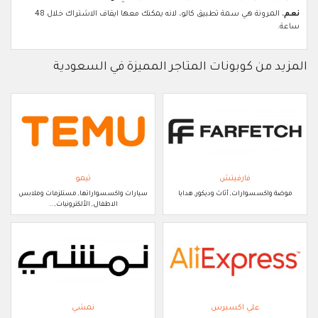
نعم
، المرونة هي سمة تطبيق كالو، لانه يمكنك معها ايقاف الاشتراك خلال 48
ساعة.
المزيد من كوبونات المتاجر المميزة في السعودية
فارفيتش
تيمو
موضة واكسسوارات, أثاث وديكور, هدايا
سيارات واكسسواراتها, مستلزمات وملابس
الاطفال, الألكترونيات, ..
علي اكسبرس
نمشي