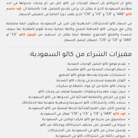
نبالغ ان اخبرناكم بان اسعار الوجبات في كالو اقل من اي وجبات تجدونها في احد
مطاعم السعودية الذي لا يمكن ان يراعي تقديم الافضل، هذا بالاضافة الى
كود خصم
كالو
"AR8" و "C8" و "C6" و "C16" الذي يلعب دورا اضافيا في تخفيض الاسعار.
في اسعار كالو للاشتراكات الشهرية اون لاين في السعودية، ستكون ايضا مخفضة
وتاتي مع عروض كالو المذهلة لتصبح وكانها مجانية عندما تقوم بالمقارنة بما سوف
تحصده والمبلغ المدفوع، فمعها ايضا يمكن ان تستفيد من
كوبون كالو
"C6" او
"AR8" او "C8" او "C16"، لضمان افضل الاسعار.
مميزات الشراء من كالو السعودية:
يقدم موقع كالو افضل الوجبات الصحية.
اسعار الوجبات الصحية من كالو منافسة.
استشارات تغذوية يقدمها موقع كالو للجميع.
اللوان طبيعية تستخدم في وجبات كالو الصحية.
وجبات كالو خالية من اي مواد حافظة او سكريات.
بدون زيوت مهدرجة ومكونات طبيعية تعتمد من وجبات كالو.
تنوع في البرامج والانظمة الغذائية التي تجدونها في كالو السعودية.
ستجد باقات واشتراكات كالو اسبوعية وشهرية متنوعة تبعا لاحتياجاتك.
توضيح كامل حول القيم الغذائية تجدها تفصيلا من كالو السعودية.
كود كالو
"AR8" و "C8" و "C6" و "C16" فعال في السعودية.
ستتسوق من بحرية مع كالو ماركت اونلاين في السعودية.
مرونة في التعديل على مختلف اشتراكاتك ووجباتك من كالو.
توصيل مجاني من كالو في السعودية على الاشتراكات.
عروض دائمة على اشتراكات كالو في السعودية.