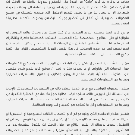
بجانب ما يوفره لك كالو "Calo" من قدرة على التحكم والمرونة الكاملة من الاختيارات
الكثيرة ضمن قائمة تضم ما يقارب 100 وجبة اسبوعية بالإضافة الى وجبات جديدة
شهرية، الا انه ليس لينا في ما يخص تقديم الافضل لك، فنجده يتمسك في جميع
المكونات الطبيعية التي تدخل في تحضير وجباتك، ليضمن وصولك للأهداف بطريقة
امنة وصحية.
يراعي كالو ايضا مختلف انماط التغذية، فان كنت تبحث عن وجبات عالية البروتين او
متوازنة او حتى الماكرو المخصصة لبناء العضلات، فستجد خططتها جاهزة وتنتظرك
لتختار ما بينها، اما للأشخاص الباحثين عن الوجبات النباتية او نظام لو-كارب، فايضا كان
لهم نصيب كبير من هذه الوجبات، كل هذا بفضل الفريق المتخصص القادر على تلبية
جميع الاختلافات في الانماط الغذائية الصحية.
من باب الشفافية القصوى ولكي يدرك الباحث عن الوجبات الصحية جميع المعلومات
حول الوجبات التي يتناولها او ما سوف يختاره، نجد ان موقع كالو يقدم شرح مفصل
عن المكونات الغذائية وايضا مقدار البروتين والكارب والدهون والسعرات الحرارية
وغيرها من المعلومات الاساسية.
بمقدار سهولة التواصل مع فريق خدمة عملاء كالو في السعودية لمساعدتك بالإجابة
عن الاسئلة التي تدور في بالك، ستجد ايضا امكانية حجز مكالمة مع اخصائية التغذية من
كالو حتى يساعدوك في اختيار الخطة الغذائية المناسبة ومقدار السعرات الحرارية
وغيرها من المعلومات وكل ما تحتاجه هو تحديد وقت ويوم المكالمة.
بنفس مقدار الاهتمام الذي يوليه موقع كالو لأصحاب الباقات الاسبوعية او الشهرية او
غيرها، ستجد ايضا ان قسم كالو ماركت الذي يمكن زيارته من خلال الموقع الرسمي او
التطبيق، سوف يوصلك الى نفس النتائج من خلال الاختيارات الكثيرة المقدمة بدءا من
المشروبات (القهوة والشاي) او العصائر، مرورا بالسلطات والفواكه والخضروات