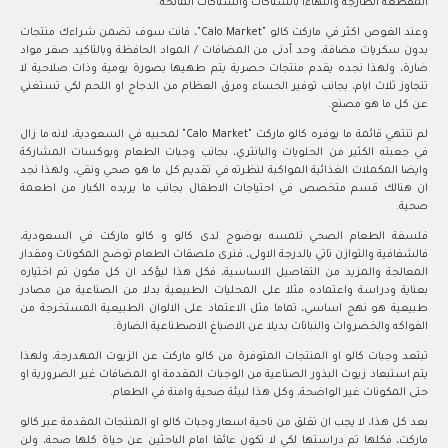
المقطعة الطازجة وانتهاءا بالسناكات والسناكات المالحة.
وعند الغوص اكثر في ماركت كالو "Calo Market"، فانت سوف تضمن شراءك منتجات
بدون سكريات مضافة، وحد أدنى من المضافات / المواد الحافظة وبالتاكيد صفر مواد
ضارة، ولهذا نجده يقدم منتجات حصرية يتم طهيها بصورة يومية وذات صلاحية لا
تتجاوز ثلاث ايام، بجانب توفير الحساء ومرق العظام من الدجاج او اللحم لكي تستغني
عن كل ما هو مصنع.
لم تنتهي قائمة ما يوفره كالو ماركت "Calo Market" لمحبيه في السعودية، لانه ما زال
في جعبته الكثير من الحلويات والبانتري، بجانب وجبات الطعام وبوكسات المشاركة
وايضا المكملات الغذائية المواكبة لنظرته في تقديم كل ما هو صحي ونقي، ولهذا نجد
ان هنالك قسم متخصص في احتياجات الاطفال بجانب ما يريده الكبار من اطعمة
صحية.
فلسفة الطعام الصحي نلمسه بوضوح لدى كالو و كالو ماركت في السعودية،
فالشفافية والتوازن تاتي بالدرجة الاولى، فنرى ملصقات الطعام توضح المكونات ومقدار
المعالجة والمزيد من التفاصيل الاساسية، فكل هذا ليؤكد ان كل مكون تم اختياره
بعناية ودراسة واعتماده مثلا على المحليات الطبيعية بدلا من الصناعية من مصادر
طبيعية هو نهج اساسي، تماما مثل الاعتماد على الالوان الطبيعية المستخرجة من
الفواكه والخضروات والنباتات بديلا عن الاصباغ الاصطناعية الضارة.
تبتعد وجبات كالو او المنتجات المتوفرة من كالو ماركت عن الزيوت المهدرجة، ولهذا
يتم استبعاد زيوت البذور الصناعية من الوجبات المقدمة او المضافات غير الضرورية او
حتى المكونات غير الواضحة، وكل هذا لبيئة صحية وامنة في الطعام.
بعد كل هذا، لا يجب ان تقلق من ناحية اسعار وجبات كالو او المنتجات المقدمة عبر كالو
ماركت، فكلها تم دراستها لكي لا تكون عائقا امام الباحثين عن حياة كلها صحة، ولن