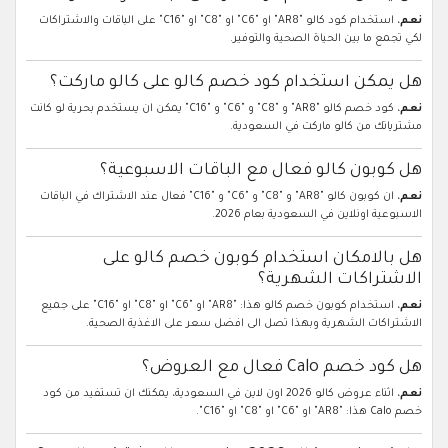
نعم
، استخدام كود كالو "AR8" او "C6" او "C8" او "C16" على الباقات والاشتراكات
لكي تجمع ما بين الحياة الصحية والتوفير.
هل يمكن استخدام كود خصم كالو على كالو ماركت؟
نعم
، كود خصم كالو "AR8" و "C8" و "C6" و "C16" يمكن ان يستخدم بحرية لو كانت
مشترياتك من كالو ماركت في السعودية.
هل كوبون كالو فعال مع الباقات الاسبوعية؟
نعم
، ان كوبون كالو "AR8" و "C8" و "C6" و "C16" فعال عند الاشتراك في الباقات
الاسبوعية اونلاين في السعودية بعام 2026.
هل بالامكان استخدام كوبون خصم كالو على
الاشتراكات الشهرية؟
نعم
، استخدام كوبون خصم كالو هذا: "AR8" او "C6" او "C8" او "C16" على جميع
الاشتراكات الشهرية وبهذا تصل الى افضل سعر على الاغذية الصحية.
هل كود خصم Calo فعال مع العروض؟
نعم
، اثناء عروض كالو 2026 اون لاين في السعودية، يمكنك ان تستفيد من كود
خصم Calo هذا: "AR8" او "C6" او "C8" او "C16".