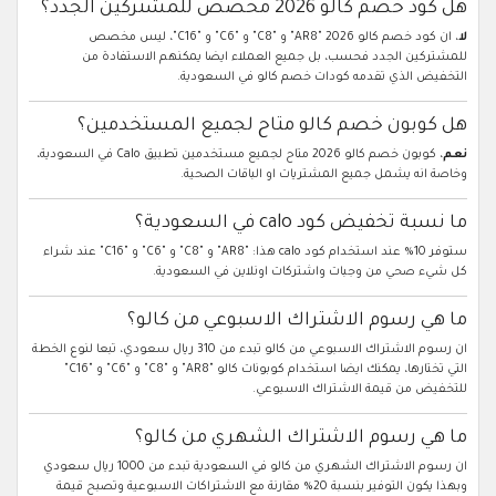
هل كود خصم كالو 2026 مخصص للمشتركين الجدد؟
لا
، ان كود خصم كالو 2026 "AR8" و "C8" و "C6" و "C16"، ليس مخصص
للمشتركين الجدد فحسب، بل جميع العملاء ايضا يمكنهم الاستفادة من
التخفيض الذي تقدمه كودات خصم كالو في السعودية.
هل كوبون خصم كالو متاح لجميع المستخدمين؟
نعم
، كوبون خصم كالو 2026 متاح لجميع مستخدمين تطبيق Calo في السعودية،
وخاصة انه يشمل جميع المشتريات او الباقات الصحية.
ما نسبة تخفيض كود calo في السعودية؟
ستوفر 10% عند استخدام كود calo هذا: "AR8" و "C8" و "C6" و "C16" عند شراء
كل شيء صحي من وجبات واشتركات اونلاين في السعودية.
ما هي رسوم الاشتراك الاسبوعي من كالو؟
ان رسوم الاشتراك الاسبوعي من كالو تبدء من 310 ريال سعودي، تبعا لنوع الخطة
التي تختارها، يمكنك ايضا استخدام كوبونات كالو "AR8" و "C8" و "C6" و "C16"
للتخفيض من قيمة الاشتراك الاسبوعي.
ما هي رسوم الاشتراك الشهري من كالو؟
ان رسوم الاشتراك الشهري من كالو في السعودية تبدء من 1000 ريال سعودي
وبهذا يكون التوفير بنسبة 20% مقارنة مع الاشتراكات الاسبوعية وتصبح قيمة