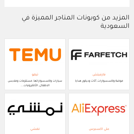
المزيد من كوبونات المتاجر المميزة في
السعودية
فارفيتش
تيمو
موضة واكسسوارات, أثاث وديكور, هدايا
سيارات واكسسواراتها, مستلزمات وملابس
الاطفال, الألكترونيات, ..
علي اكسبرس
نمشي