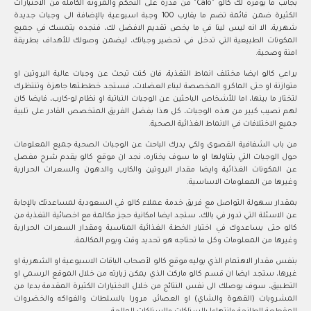
بجانب ما يوفره لك كالو "Calo" من قدرة على التحكم والمرونة الكاملة من الاختيارات
الكثيرة ضمن قائمة تضم ما يقارب 100 وجبة اسبوعية بالإضافة الى وجبات جديدة
شهرية، الا انه ليس لينا في ما يخص تقديم الافضل لك، فنجده يتمسك في جميع
المكونات الطبيعية التي تدخل في تحضير وجباتك، ليضمن وصولك للأهداف بطريقة
امنة وصحية.
يراعي كالو ايضا مختلف انماط التغذية، فان كنت تبحث عن وجبات عالية البروتين او
متوازنة او حتى الماكرو المخصصة لبناء العضلات، فستجد خططتها جاهزة وتنتظرك
لتختار ما بينها، اما للأشخاص الباحثين عن الوجبات النباتية او نظام لو-كارب، فايضا كان
لهم نصيب كبير من هذه الوجبات، كل هذا بفضل الفريق المتخصص القادر على تلبية
جميع الاختلافات في الانماط الغذائية الصحية.
من باب الشفافية القصوى ولكي يدرك الباحث عن الوجبات الصحية جميع المعلومات
حول الوجبات التي يتناولها او ما سوف يختاره، نجد ان موقع كالو يقدم شرح مفصل
عن المكونات الغذائية وايضا مقدار البروتين والكارب والدهون والسعرات الحرارية
وغيرها من المعلومات الاساسية.
بمقدار سهولة التواصل مع فريق خدمة عملاء كالو في السعودية لمساعدتك بالإجابة
عن الاسئلة التي تدور في بالك، ستجد ايضا امكانية حجز مكالمة مع اخصائية التغذية من
كالو حتى يساعدوك في اختيار الخطة الغذائية المناسبة ومقدار السعرات الحرارية
وغيرها من المعلومات وكل ما تحتاجه هو تحديد وقت ويوم المكالمة.
بنفس مقدار الاهتمام الذي يوليه موقع كالو لأصحاب الباقات الاسبوعية او الشهرية او
غيرها، ستجد ايضا ان قسم كالو ماركت الذي يمكن زيارته من خلال الموقع الرسمي او
التطبيق، سوف يوصلك الى نفس النتائج من خلال الاختيارات الكثيرة المقدمة بدءا من
المشروبات (القهوة والشاي) او العصائر، مرورا بالسلطات والفواكه والخضروات