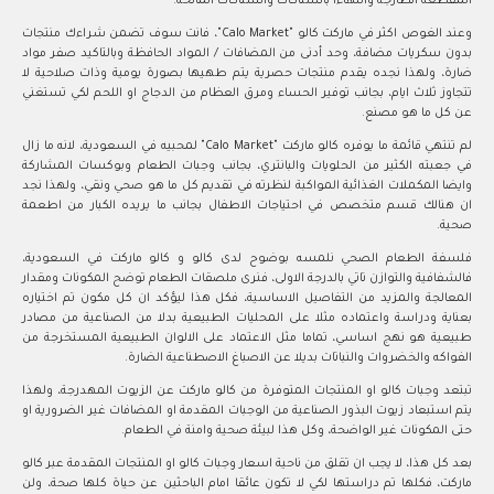
المقطعة الطازجة وانتهاءا بالسناكات والسناكات المالحة.
وعند الغوص اكثر في ماركت كالو "Calo Market"، فانت سوف تضمن شراءك منتجات
بدون سكريات مضافة، وحد أدنى من المضافات / المواد الحافظة وبالتاكيد صفر مواد
ضارة، ولهذا نجده يقدم منتجات حصرية يتم طهيها بصورة يومية وذات صلاحية لا
تتجاوز ثلاث ايام، بجانب توفير الحساء ومرق العظام من الدجاج او اللحم لكي تستغني
عن كل ما هو مصنع.
لم تنتهي قائمة ما يوفره كالو ماركت "Calo Market" لمحبيه في السعودية، لانه ما زال
في جعبته الكثير من الحلويات والبانتري، بجانب وجبات الطعام وبوكسات المشاركة
وايضا المكملات الغذائية المواكبة لنظرته في تقديم كل ما هو صحي ونقي، ولهذا نجد
ان هنالك قسم متخصص في احتياجات الاطفال بجانب ما يريده الكبار من اطعمة
صحية.
فلسفة الطعام الصحي نلمسه بوضوح لدى كالو و كالو ماركت في السعودية،
فالشفافية والتوازن تاتي بالدرجة الاولى، فنرى ملصقات الطعام توضح المكونات ومقدار
المعالجة والمزيد من التفاصيل الاساسية، فكل هذا ليؤكد ان كل مكون تم اختياره
بعناية ودراسة واعتماده مثلا على المحليات الطبيعية بدلا من الصناعية من مصادر
طبيعية هو نهج اساسي، تماما مثل الاعتماد على الالوان الطبيعية المستخرجة من
الفواكه والخضروات والنباتات بديلا عن الاصباغ الاصطناعية الضارة.
تبتعد وجبات كالو او المنتجات المتوفرة من كالو ماركت عن الزيوت المهدرجة، ولهذا
يتم استبعاد زيوت البذور الصناعية من الوجبات المقدمة او المضافات غير الضرورية او
حتى المكونات غير الواضحة، وكل هذا لبيئة صحية وامنة في الطعام.
بعد كل هذا، لا يجب ان تقلق من ناحية اسعار وجبات كالو او المنتجات المقدمة عبر كالو
ماركت، فكلها تم دراستها لكي لا تكون عائقا امام الباحثين عن حياة كلها صحة، ولن