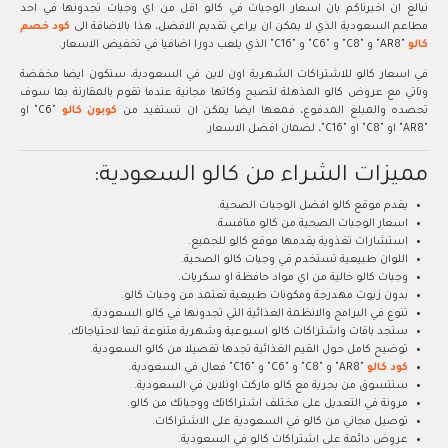
نبالغ ان اخبرناكم بان اسعار الوجبات في كالو اقل من اي وجبات تجدونها في احد
مطاعم السعودية الذي لا يمكن ان يراعي تقديم الافضل، هذا بالاضافة الى
كود خصم
كالو
"AR8" و "C8" و "C6" و "C16" الذي يلعب دورا اضافيا في تخفيض الاسعار.
في اسعار كالو للاشتراكات الشهرية اون لاين في السعودية، ستكون ايضا مخفضة
وتاتي مع عروض كالو المذهلة لتصبح وكانها مجانية عندما تقوم بالمقارنة بما سوف
تحصده والمبلغ المدفوع، فمعها ايضا يمكن ان تستفيد من
كوبون كالو
"C6" او
"AR8" او "C8" او "C16"، لضمان افضل الاسعار.
مميزات الشراء من كالو السعودية:
يقدم موقع كالو افضل الوجبات الصحية.
اسعار الوجبات الصحية من كالو منافسة.
استشارات تغذوية يقدمها موقع كالو للجميع.
اللوان طبيعية تستخدم في وجبات كالو الصحية.
وجبات كالو خالية من اي مواد حافظة او سكريات.
بدون زيوت مهدرجة ومكونات طبيعية تعتمد من وجبات كالو.
تنوع في البرامج والانظمة الغذائية التي تجدونها في كالو السعودية.
ستجد باقات واشتراكات كالو اسبوعية وشهرية متنوعة تبعا لاحتياجاتك.
توضيح كامل حول القيم الغذائية تجدها تفصيلا من كالو السعودية.
كود كالو
"AR8" و "C8" و "C6" و "C16" فعال في السعودية.
ستتسوق من بحرية مع كالو ماركت اونلاين في السعودية.
مرونة في التعديل على مختلف اشتراكاتك ووجباتك من كالو.
توصيل مجاني من كالو في السعودية على الاشتراكات.
عروض دائمة على اشتراكات كالو في السعودية.