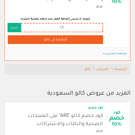
10%
موثق
تنويه: لا تنسى إضافة الكود عند إنهاء عملية الشراء
C6
نسخ
المتابعة إلى كالو
مشاهدة التفاصيل
الرئيسية
العروض
كالو
المزيد من عروض كالو السعودية
كود خصم
كود
كود خصم كالو "AR8" على المنتجات
خصم
الصحية والباقات والاشتراكات
10%
موثق