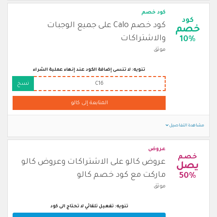
كود خصم
كود
كود خصم Calo على جميع الوجبات
خصم
والاشتراكات
10%
موثق
تنويه: لا تنسى إضافة الكود عند إنهاء عملية الشراء
C16
نسخ
المتابعة إلى كالو
مشاهدة التفاصيل
عروض
خصم
عروض كالو على الاشتراكات وعروض كالو
يصل
ماركت مع كود خصم كالو
50%
موثق
تنويه: تفعيل تلقائي لا تحتاج الى كود