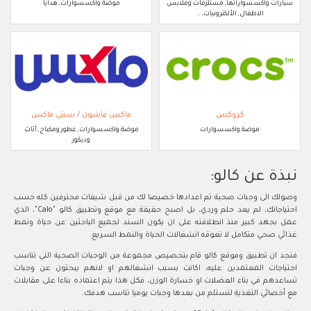
سيارات واكسسواراتها, مستلزمات وملابس
موضة واكسسوارات, هدايا
الاطفال, الألكترونيات, ..
كروكس
ماكس فاشون / سيتي ماكس
موضة واكسسوارات
موضة واكسسوارات, عطور ومكياج, أثاث
وديكور
نبذة عن كالو:
وصولك الى وجبات صحية تم اعدادها خصيصا لك من قبل شيفات محترفين كله حسب
احتياجاتك، لم يعد حلم وردي، بل اصبح حقيقة مع موقع وتطبيق كالو "Calo"، الذي
عمل بجهد كبير منذ انطلاقته على ان يكون السند لجميع الباحثين عن حياة ونمط
غذائي صحي متكامل لا تعوقه انشغالات الحياة والنمط السريع.
فنجد ان تطبيق وموقع كالو قام بتخصيص مجموعة من الوجبات الصحية التي تناسب
احتياجات المعتمدين عليه، اكانت بسبب انشغالهم او لانهم يبحثون عن وجبات
تساعدهم في بناء العضلات او خسارة الوزن، فكل هذا يتم اعتماده بناءا على مقابلات
مع أخصائي التغذية لتستلم من بعدها وجبات يوميا تناسب هدفك.